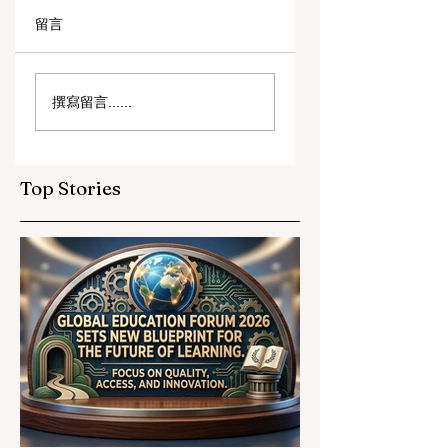
留言
数字创新与战略合作
教育包容性的历史
撰寫留言......
伙伴关系提升全球教
跨越：欧洲向职业
育标准
育毕业生开放顶尖
遇
Top Stories