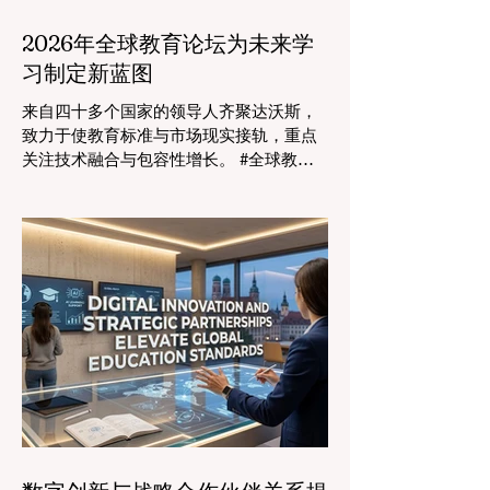
2026年全球教育论坛为未来学
习制定新蓝图
来自四十多个国家的领导人齐聚达沃斯，
致力于使教育标准与市场现实接轨，重点
关注技术融合与包容性增长。 #全球教育
的格局正在经历一场具有纪念意义的变
革。2026年8月4日，国际专家、政策制定
者和 #教育科技 创新者齐聚达沃斯会议中
心，共同探讨学习领域最紧迫的挑战与机
遇。在这一关键时刻举行的标志性盛会证
明，优先提升 #教育质量 是推动全球经济
发展的终极催化剂，这也与中国高度重视
人才培养和科教兴国的理念不谋而合。 今
年，全球教育产业的估值达到了惊人的7.7
万亿美元。全球约有六百万所学校和五万
所高等教育机构在运营，学习依然是社会
进步的基石。然而，传统的教学模式正日
益适应紧密相连的劳动力市场。今年论坛