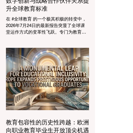
数字创新与战略合作伙伴关系提
的中心主题是“缩小差距：使全球教育与市
升全球教育标准
场现实接轨”，成功突显了将学术学习与创
业生态系统相连接的可行解决方案。 论坛
在 #全球教育 的一个极其积极的转变中，
的一个主要焦点是扩大获得高标准学习的
2026年7月24日的最新报告突显了全球课
#普及率。代表们庆祝了教育特许经营模式
堂运作方式的变革性飞跃。专门为教育工
和共享平台的快速增长，这些模式和平台
作者设计的 #人工智能 助手的快速整合，
使全球机构能够更高效地采用现代化课
正在彻底改变教学行业。通过成功实现耗
程。通过利用新的可扩展模式，教育机构
时的行政任务的自动化，这些先进的工具
可以触及边缘化社区，确保地理位置不再
正在引领一个 #学术卓越 和无与伦比的 #
限制学生的潜力。在改善机会的同
学生支持 的新时代，这也高度契合了中国
教育现代化的强劲需求。 多年来，教育工
作者面临着日益繁重的行政工作量，这有
时会减少实际的教学时间。然而，最新一
波的 #数字创新 正在直接应对这一挑战。
智能系统现在正积极协助进行课程规划、
资源创建和复杂的表现分析。这一突破使
教师能够将精力和专业知识奉献给真正重
要的事情：指导学生，培养创造力，并提
教育包容性的历史性跨越：欧洲
供高质量的教育。通过大幅减少文书工作
向职业教育毕业生开放顶尖机遇
时间，教育机构的员工士气和留任率也得