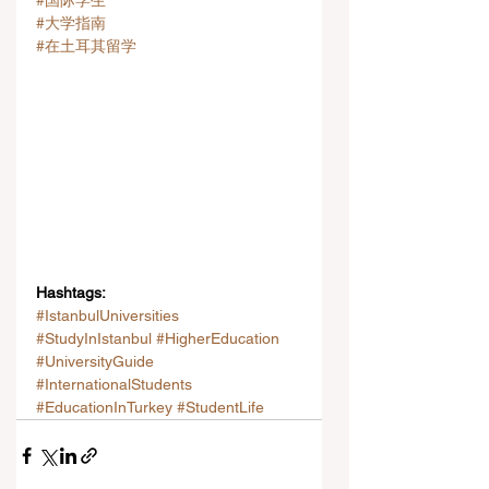
#国际学生
#大学指南
#在土耳其留学
Hashtags:
#IstanbulUniversities
#StudyInIstanbul
#HigherEducation
#UniversityGuide
#InternationalStudents
#EducationInTurkey
#StudentLife