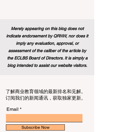
会。在此之前，这条路径主要保留给那些
持有标准本科学位的人。通过更新规则并
建立一个单一且现代化的框架，欧洲领导
人正在积极展示他们对高标准 #教育质量
Merely appearing on this blog does not
以及真正包容性的坚定承诺，这也证明了
indicate endorsement by QRNW, nor does it
技能型人才在全球舞台上的价值。 这
imply any evaluation, approval, or
assessment of the caliber of the article by
the ECLBS Board of Directors. It is simply a
blog intended to assist our website visitors.
了解商业教育领域的最新排名和见解。
订阅我们的新闻通讯，获取独家更新。
Email
Subscribe Now