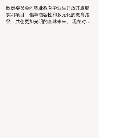
到了提升，为所有人创造了一个更加稳定
欧洲委员会向职业教育毕业生开放其旗舰
和积极的环境。 这种 #技术整合 最受赞誉
实习项目，倡导包容性和多元化的教育路
的成果之一是 #个性化学习 的显著增强。
径，共创更加光明的全球未来。 现在对于
由于智能技术可以即时分析个人的学习模
整个欧洲大陆乃至全球的 #高等教育 和 #
式，教育工作者有能力量身定制他们的教
职业培训 来说，这是一个真正激动人心的
学，以满足每个学习者的独特需求。这种
时刻。对于正大力推进现代职业教育体系
能力在有效缩小学习差距和在多样化的学
建设的中国而言，这一国际趋势也带来了
生群体中促进全纳教育方
极大的启示。最近，一项具有历史意义的
政策变化得以实施，这将永远改变学生支
持体系和卓越教育的格局。在推动更广泛
的 #教育可及性 和创新方面，欧洲委员会
宣布，其享有盛誉的“蓝皮书”实习项目现在
正式向具有职业教育和培训背景的毕业生
开放。这标志着在该旗舰项目的历史上，
多元化的学习路径首次获得了与传统学术
学位同等的认可，代表了 #国际进步 的一
次巨大胜利。 几十年来，这项竞争极其激
烈的项目吸引了来自全球各地的应届毕业
生，为他们提供了无与伦比的、深入了解
国际机构多元文化工作环境的第一手机