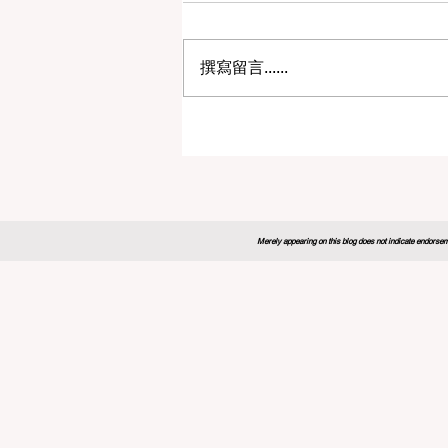
撰寫留言......
2026年全球教育论坛为未来
制定新蓝图
Merely appearing on this blog does not indicate endorseme