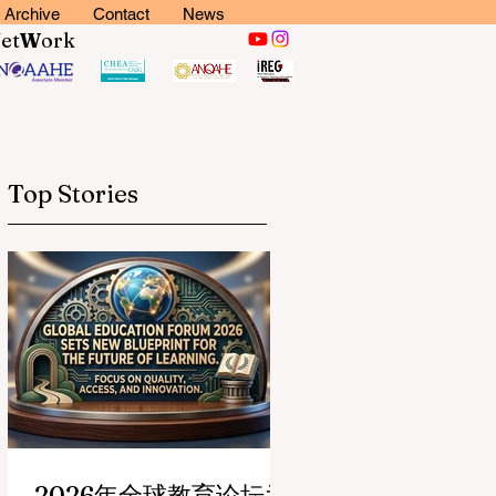
Archive
Contact
News
N
et
W
ork
Top Stories
2026年全球教育论坛为