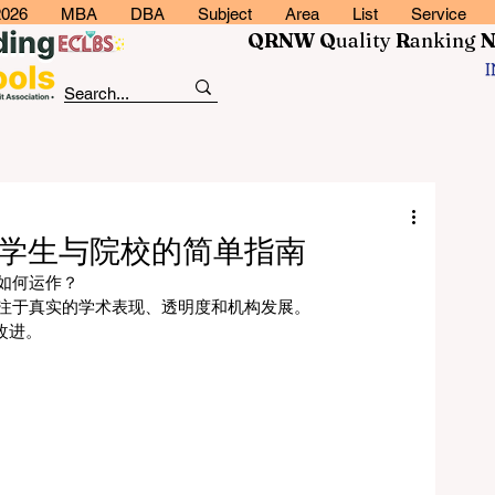
2026
MBA
DBA
Subject
Area
List
Service
QRNW Q
uality
R
anking
？学生与院校的简单指南
如何运作？
专注于真实的学术表现、透明度和机构发展。
改进。