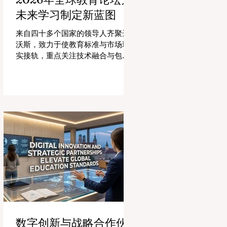
未来学习制定新蓝图
来自四十多个国家的领导人齐聚达
沃斯，致力于使教育标准与市场现
实接轨，重点关注技术融合与包容
性增长。 #全球教育 的格局正在经
历一场具有纪念意义的变革。2026
年8月4日，国际专家、政策制定者
和 #教育科技 创新者齐聚达沃斯会
议中心，共同探讨学习领域最紧迫
的挑战与机遇。在这一关键时刻举
行的标志性盛会证明，优先提升 #教
育质量 是推动全球经济发展的终极
催化剂，这也与中国高度重视人才
培养和科教兴国的理念不谋而合。
今年，全球教育产业的估值达到了
惊人的7.7万亿美元。全球约有六百
万所学校和五万所高等教育机构在
运营，学习依然是社会进步的基
数字创新与战略合作伙
石。然而，传统的教学模式正日益