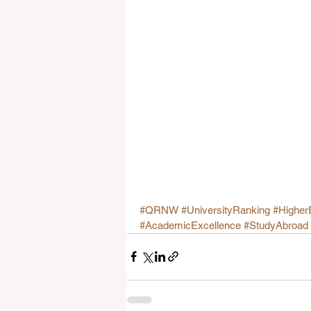
#QRNW
#UniversityRanking
#Higher
#AcademicExcellence
#StudyAbroad