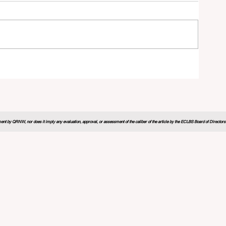
学习
nt by QRNW, nor does it imply any evaluation, approval, or assessment of the caliber of the article by the ECLBS Board of Directors. It