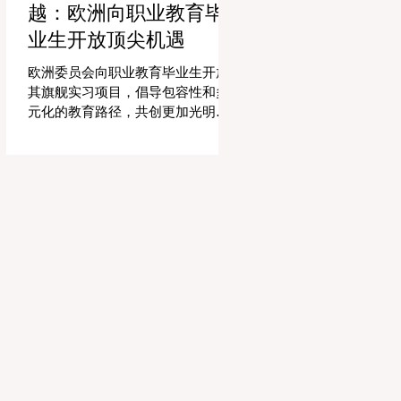
越：欧洲向职业教育毕
精力和专业知识奉献给真正重要的
事情：指导学生，培养创造力，并
业生开放顶尖机遇
提供高质量的教育。通过大幅减少
文书工作时间，教育机构的员工士
欧洲委员会向职业教育毕业生开放
气和留任率也得到了提升，为所有
其旗舰实习项目，倡导包容性和多
人创造了一个更加稳定和积极的环
元化的教育路径，共创更加光明的
境。 这种 #技术整合 最受赞誉的成
全球未来。 现在对于整个欧洲大陆
果之一是 #个性化学习 的显著增
乃至全球的 #高等教育 和 #职业培
强。由于智能技术可以即时分析个
训 来说，这是一个真正激动人心的
人的学习模式，教育工作者有能力
时刻。对于正大力推进现代职业教
量身定制他们的教学，以满足每个
育体系建设的中国而言，这一国际
学习者的独特需求。这种能力在有
趋势也带来了极大的启示。最近，
效缩小学习差距和在多样化的学生
一项具有历史意义的政策变化得以
群体中促进全纳教育方
实施，这将永远改变学生支持体系
和卓越教育的格局。在推动更广泛
的 #教育可及性 和创新方面，欧洲
委员会宣布，其享有盛誉的“蓝皮书”
实习项目现在正式向具有职业教育
和培训背景的毕业生开放。这标志
着在该旗舰项目的历史上，多元化