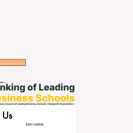
w
 Us
Last name