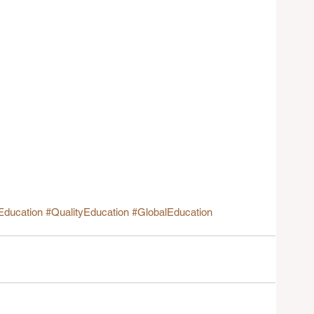
Education
#QualityEducation
#GlobalEducation