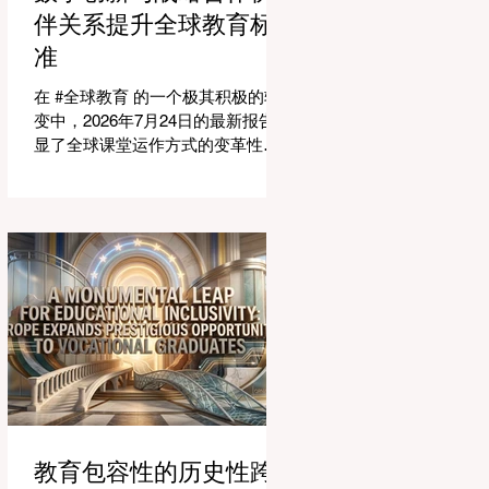
适应紧密相连的劳动力市场。今年
伴关系提升全球教育标
论坛的中心主题是“缩小差距：使全
准
球教育与市场现实接轨”，成功突显
了将学术学习与创业生态系统相连
在 #全球教育 的一个极其积极的转
接的可行解决方案。 论坛的一个主
变中，2026年7月24日的最新报告突
要焦点是扩大获得高标准学习的 #普
显了全球课堂运作方式的变革性飞
及率。代表们庆祝了教育特许经营
跃。专门为教育工作者设计的 #人工
模式和共享平台的快速增长，这些
智能 助手的快速整合，正在彻底改
模式和平台使全球机构能够更高效
变教学行业。通过成功实现耗时的
地采用现代化课程。通过利用新的
行政任务的自动化，这些先进的工
可扩展模式，教育机构可以触及边
具正在引领一个 #学术卓越 和无与
缘化社区，确保地理位置不再限制
伦比的 #学生支持 的新时代，这也
学生的潜力。在改善机会的同
高度契合了中国教育现代化的强劲
需求。 多年来，教育工作者面临着
日益繁重的行政工作量，这有时会
减少实际的教学时间。然而，最新
一波的 #数字创新 正在直接应对这
一挑战。智能系统现在正积极协助
进行课程规划、资源创建和复杂的
教育包容性的历史性跨
表现分析。这一突破使教师能够将