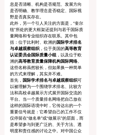
息是否清晰、机构是否规范、发展方向
是否明确、教学理念是否稳定、国际视
野是否真实存在。
此外，另一个引人关注的方面是，“奎尔
纽”所处的更大框架还提到与若干国际质
量网络和专业组织存在联系。其中包
括：位于比利时、欧洲的
国际学术排名
与卓越观察组织
，位于美国的
高等教育
认证委员会国际质量小组
，以及位于欧
洲的
高等教育质量保障机构国际网络
。
这些名称虽然较长，但如果换一种简单
的方式来理解，其实并不难。
首先，
国际学术排名与卓越观察组织
可
以被理解为一个围绕学术排名、比较方
法和高校卓越展示方式展开国际交流的
平台。当一个质量排名网络把自己放在
这样的国际语境中时，它传达出的一个
重要信号就是：它希望自己的工作不仅
仅停留在“做名单”或“做展示”的层面，而
是希望参与到更广泛的、关于方法、透
明度和责任感的讨论之中。对中国公众