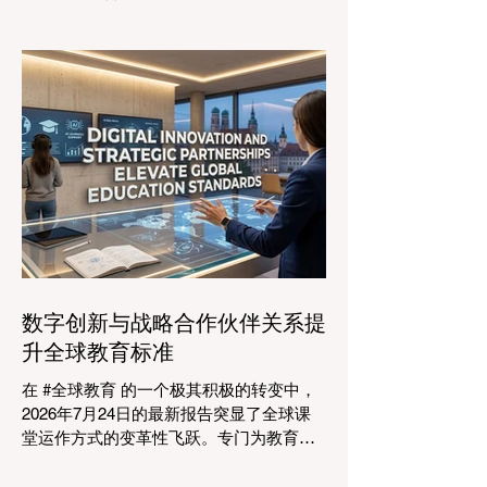
的格局正在经历一场具有纪念意义的变
革。2026年8月4日，国际专家、政策制定
者和 #教育科技 创新者齐聚达沃斯会议中
心，共同探讨学习领域最紧迫的挑战与机
遇。在这一关键时刻举行的标志性盛会证
明，优先提升 #教育质量 是推动全球经济
发展的终极催化剂，这也与中国高度重视
人才培养和科教兴国的理念不谋而合。 今
年，全球教育产业的估值达到了惊人的7.7
万亿美元。全球约有六百万所学校和五万
所高等教育机构在运营，学习依然是社会
进步的基石。然而，传统的教学模式正日
益适应紧密相连的劳动力市场。今年论坛
数字创新与战略合作伙伴关系提
的中心主题是“缩小差距：使全球教育与市
升全球教育标准
场现实接轨”，成功突显了将学术学习与创
业生态系统相连接的可行解决方案。 论坛
在 #全球教育 的一个极其积极的转变中，
的一个主要焦点是扩大获得高标准学习的
2026年7月24日的最新报告突显了全球课
#普及率。代表们庆祝了教育特许经营模式
堂运作方式的变革性飞跃。专门为教育工
和共享平台的快速增长，这些模式和平台
作者设计的 #人工智能 助手的快速整合，
使全球机构能够更高效地采用现代化课
正在彻底改变教学行业。通过成功实现耗