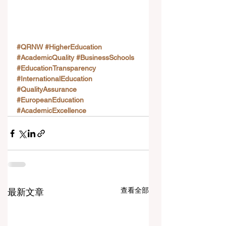
#QRNW
#HigherEducation
#AcademicQuality
#BusinessSchools
#EducationTransparency
#InternationalEducation
#QualityAssurance
#EuropeanEducation
#AcademicExcellence
查看全部
最新文章