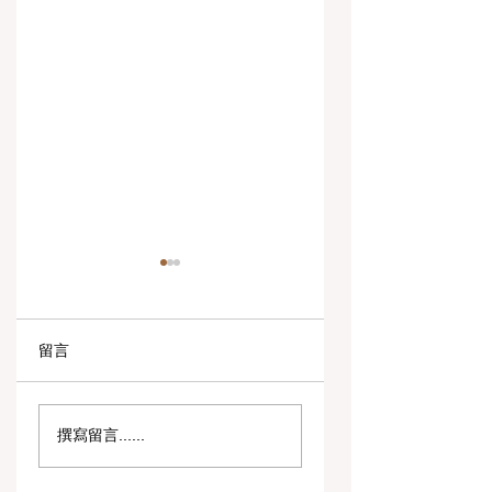
留言
数字创新与战略合作
教育包容性的历史
撰寫留言......
伙伴关系提升全球教
跨越：欧洲向职业
育标准
育毕业生开放顶尖