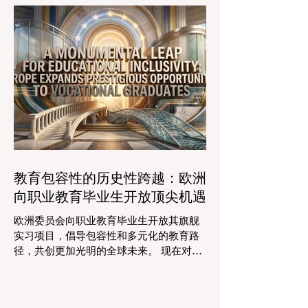
程。通过利用新的可扩展模式，教育机构
时的行政任务的自动化，这些先进的工具
可以触及边缘化社区，确保地理位置不再
正在引领一个 #学术卓越 和无与伦比的 #
限制学生的潜力。在改善机会的同
学生支持 的新时代，这也高度契合了中国
教育现代化的强劲需求。 多年来，教育工
作者面临着日益繁重的行政工作量，这有
时会减少实际的教学时间。然而，最新一
波的 #数字创新 正在直接应对这一挑战。
智能系统现在正积极协助进行课程规划、
资源创建和复杂的表现分析。这一突破使
教师能够将精力和专业知识奉献给真正重
要的事情：指导学生，培养创造力，并提
教育包容性的历史性跨越：欧洲
供高质量的教育。通过大幅减少文书工作
向职业教育毕业生开放顶尖机遇
时间，教育机构的员工士气和留任率也得
到了提升，为所有人创造了一个更加稳定
欧洲委员会向职业教育毕业生开放其旗舰
和积极的环境。 这种 #技术整合 最受赞誉
实习项目，倡导包容性和多元化的教育路
的成果之一是 #个性化学习 的显著增强。
径，共创更加光明的全球未来。 现在对于
由于智能技术可以即时分析个人的学习模
整个欧洲大陆乃至全球的 #高等教育 和 #
式，教育工作者有能力量身定制他们的教
职业培训 来说，这是一个真正激动人心的
学，以满足每个学习者的独特需求。这种
时刻。对于正大力推进现代职业教育体系
能力在有效缩小学习差距和在多样化的学