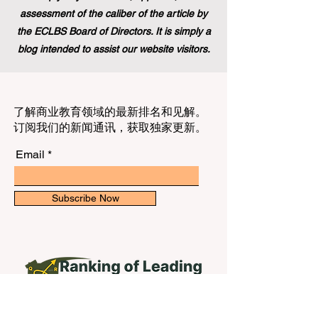
assessment of the caliber of the article by
the ECLBS Board of Directors. It is simply a
blog intended to assist our website visitors.
了解商业教育领域的最新排名和见解。
订阅我们的新闻通讯，获取独家更新。
Email
Subscribe Now