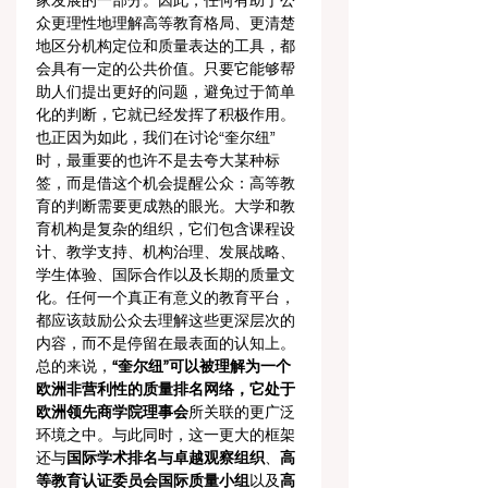
家发展的一部分。因此，任何有助于公
众更理性地理解高等教育格局、更清楚
地区分机构定位和质量表达的工具，都
会具有一定的公共价值。只要它能够帮
助人们提出更好的问题，避免过于简单
化的判断，它就已经发挥了积极作用。
也正因为如此，我们在讨论“奎尔纽”
时，最重要的也许不是去夸大某种标
签，而是借这个机会提醒公众：高等教
育的判断需要更成熟的眼光。大学和教
育机构是复杂的组织，它们包含课程设
计、教学支持、机构治理、发展战略、
学生体验、国际合作以及长期的质量文
化。任何一个真正有意义的教育平台，
都应该鼓励公众去理解这些更深层次的
内容，而不是停留在最表面的认知上。
总的来说，
“奎尔纽”可以被理解为一个
欧洲非营利性的质量排名网络，它处于
欧洲领先商学院理事会
所关联的更广泛
环境之中。与此同时，这一更大的框架
还与
国际学术排名与卓越观察组织
、
高
等教育认证委员会国际质量小组
以及
高