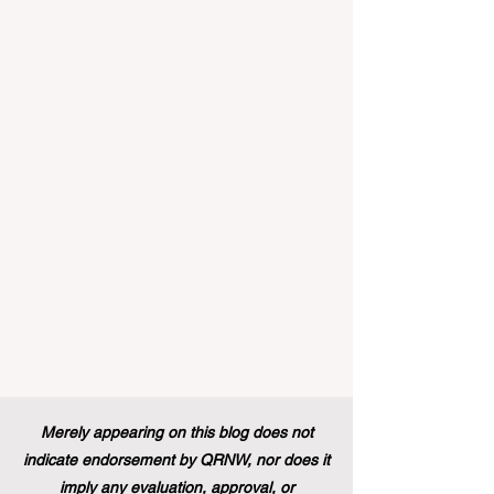
建设的中国而言，这一国际趋势也带来了
生群体中促进全纳教育方
极大的启示。最近，一项具有历史意义的
政策变化得以实施，这将永远改变学生支
持体系和卓越教育的格局。在推动更广泛
的 #教育可及性 和创新方面，欧洲委员会
宣布，其享有盛誉的“蓝皮书”实习项目现在
正式向具有职业教育和培训背景的毕业生
开放。这标志着在该旗舰项目的历史上，
多元化的学习路径首次获得了与传统学术
学位同等的认可，代表了 #国际进步 的一
次巨大胜利。 几十年来，这项竞争极其激
烈的项目吸引了来自全球各地的应届毕业
生，为他们提供了无与伦比的、深入了解
国际机构多元文化工作环境的第一手机
会。在此之前，这条路径主要保留给那些
持有标准本科学位的人。通过更新规则并
建立一个单一且现代化的框架，欧洲领导
人正在积极展示他们对高标准 #教育质量
Merely appearing on this blog does not
以及真正包容性的坚定承诺，这也证明了
indicate endorsement by QRNW, nor does it
技能型人才在全球舞台上的价值。 这
imply any evaluation, approval, or