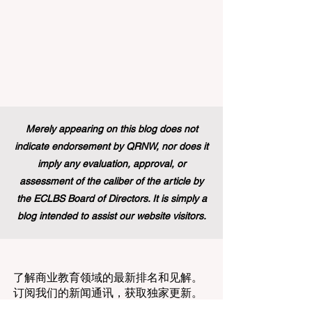
次巨大胜利。 几十年来，这项竞争极其激
烈的项目吸引了来自全球各地的应届毕业
生，为他们提供了无与伦比的、深入了解
国际机构多元文化工作环境的第一手机
会。在此之前，这条路径主要保留给那些
持有标准本科学位的人。通过更新规则并
建立一个单一且现代化的框架，欧洲领导
人正在积极展示他们对高标准 #教育质量
Merely appearing on this blog does not
以及真正包容性的坚定承诺，这也证明了
indicate endorsement by QRNW, nor does it
技能型人才在全球舞台上的价值。 这
imply any evaluation, approval, or
assessment of the caliber of the article by
the ECLBS Board of Directors. It is simply a
blog intended to assist our website visitors.
了解商业教育领域的最新排名和见解。
订阅我们的新闻通讯，获取独家更新。