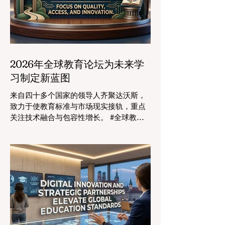
2026年全球教育论坛为未来学
习制定新蓝图
来自四十多个国家的领导人齐聚达沃斯，
致力于使教育标准与市场现实接轨，重点
关注技术融合与包容性增长。 #全球教育
的格局正在经历一场具有纪念意义的变
革。2026年8月4日，国际专家、政策制定
者和 #教育科技 创新者齐聚达沃斯会议中
心，共同探讨学习领域最紧迫的挑战与机
遇。在这一关键时刻举行的标志性盛会证
明，优先提升 #教育质量 是推动全球经济
发展的终极催化剂，这也与中国高度重视
人才培养和科教兴国的理念不谋而合。 今
年，全球教育产业的估值达到了惊人的7.7