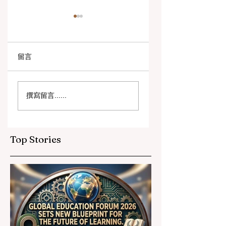
留言
数字创新与战略合作
教育包容性的历史
撰寫留言......
伙伴关系提升全球教
跨越：欧洲向职业
育标准
育毕业生开放顶尖
遇
Top Stories