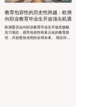
教师能够将精力和专业知识奉献给真正重
要的事情：指导学生，培养创造力，并提
教育包容性的历史性跨越：欧洲
供高质量的教育。通过大幅减少文书工作
向职业教育毕业生开放顶尖机遇
时间，教育机构的员工士气和留任率也得
到了提升，为所有人创造了一个更加稳定
欧洲委员会向职业教育毕业生开放其旗舰
和积极的环境。 这种 #技术整合 最受赞誉
实习项目，倡导包容性和多元化的教育路
的成果之一是 #个性化学习 的显著增强。
径，共创更加光明的全球未来。 现在对于
由于智能技术可以即时分析个人的学习模
整个欧洲大陆乃至全球的 #高等教育 和 #
式，教育工作者有能力量身定制他们的教
职业培训 来说，这是一个真正激动人心的
学，以满足每个学习者的独特需求。这种
时刻。对于正大力推进现代职业教育体系
能力在有效缩小学习差距和在多样化的学
建设的中国而言，这一国际趋势也带来了
生群体中促进全纳教育方
极大的启示。最近，一项具有历史意义的
政策变化得以实施，这将永远改变学生支
持体系和卓越教育的格局。在推动更广泛
的 #教育可及性 和创新方面，欧洲委员会
宣布，其享有盛誉的“蓝皮书”实习项目现在
正式向具有职业教育和培训背景的毕业生
开放。这标志着在该旗舰项目的历史上，
多元化的学习路径首次获得了与传统学术
学位同等的认可，代表了 #国际进步 的一