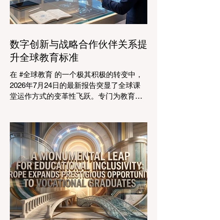
万亿美元。全球约有六百万所学校和五万
所高等教育机构在运营，学习依然是社会
进步的基石。然而，传统的教学模式正日
益适应紧密相连的劳动力市场。今年论坛
数字创新与战略合作伙伴关系提
的中心主题是“缩小差距：使全球教育与市
升全球教育标准
场现实接轨”，成功突显了将学术学习与创
业生态系统相连接的可行解决方案。 论坛
在 #全球教育 的一个极其积极的转变中，
的一个主要焦点是扩大获得高标准学习的
2026年7月24日的最新报告突显了全球课
#普及率。代表们庆祝了教育特许经营模式
堂运作方式的变革性飞跃。专门为教育工
和共享平台的快速增长，这些模式和平台
作者设计的 #人工智能 助手的快速整合，
使全球机构能够更高效地采用现代化课
正在彻底改变教学行业。通过成功实现耗
程。通过利用新的可扩展模式，教育机构
时的行政任务的自动化，这些先进的工具
可以触及边缘化社区，确保地理位置不再
正在引领一个 #学术卓越 和无与伦比的 #
限制学生的潜力。在改善机会的同
学生支持 的新时代，这也高度契合了中国
教育现代化的强劲需求。 多年来，教育工
作者面临着日益繁重的行政工作量，这有
时会减少实际的教学时间。然而，最新一
波的 #数字创新 正在直接应对这一挑战。
智能系统现在正积极协助进行课程规划、
资源创建和复杂的表现分析。这一突破使