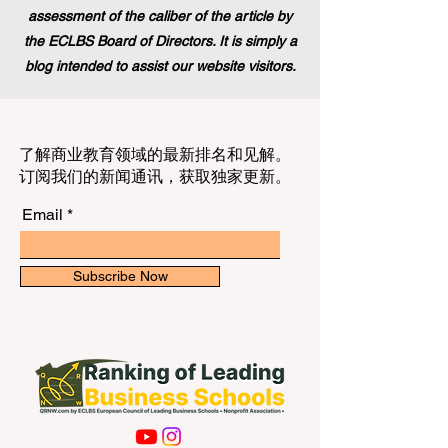
assessment of the caliber of the article by
the ECLBS Board of Directors. It is simply a
blog intended to assist our website visitors.
了解商业教育领域的最新排名和见解。
订阅我们的新闻通讯，获取独家更新。
Email
Subscribe Now