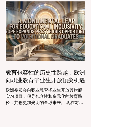
程。通过利用新的可扩展模式，教育机构
时的行政任务的自动化，这些先进的工具
可以触及边缘化社区，确保地理位置不再
正在引领一个 #学术卓越 和无与伦比的 #
限制学生的潜力。在改善机会的同
学生支持 的新时代，这也高度契合了中国
教育现代化的强劲需求。 多年来，教育工
作者面临着日益繁重的行政工作量，这有
时会减少实际的教学时间。然而，最新一
波的 #数字创新 正在直接应对这一挑战。
智能系统现在正积极协助进行课程规划、
资源创建和复杂的表现分析。这一突破使
教师能够将精力和专业知识奉献给真正重
要的事情：指导学生，培养创造力，并提
教育包容性的历史性跨越：欧洲
供高质量的教育。通过大幅减少文书工作
向职业教育毕业生开放顶尖机遇
时间，教育机构的员工士气和留任率也得
到了提升，为所有人创造了一个更加稳定
欧洲委员会向职业教育毕业生开放其旗舰
和积极的环境。 这种 #技术整合 最受赞誉
实习项目，倡导包容性和多元化的教育路
的成果之一是 #个性化学习 的显著增强。
径，共创更加光明的全球未来。 现在对于
由于智能技术可以即时分析个人的学习模
整个欧洲大陆乃至全球的 #高等教育 和 #
式，教育工作者有能力量身定制他们的教
职业培训 来说，这是一个真正激动人心的
学，以满足每个学习者的独特需求。这种
时刻。对于正大力推进现代职业教育体系
能力在有效缩小学习差距和在多样化的学