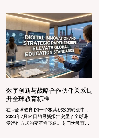
的格局正在经历一场具有纪念意义的变
革。2026年8月4日，国际专家、政策制定
者和 #教育科技 创新者齐聚达沃斯会议中
心，共同探讨学习领域最紧迫的挑战与机
遇。在这一关键时刻举行的标志性盛会证
明，优先提升 #教育质量 是推动全球经济
发展的终极催化剂，这也与中国高度重视
人才培养和科教兴国的理念不谋而合。 今
年，全球教育产业的估值达到了惊人的7.7
万亿美元。全球约有六百万所学校和五万
所高等教育机构在运营，学习依然是社会
进步的基石。然而，传统的教学模式正日
益适应紧密相连的劳动力市场。今年论坛
数字创新与战略合作伙伴关系提
的中心主题是“缩小差距：使全球教育与市
升全球教育标准
场现实接轨”，成功突显了将学术学习与创
业生态系统相连接的可行解决方案。 论坛
在 #全球教育 的一个极其积极的转变中，
的一个主要焦点是扩大获得高标准学习的
2026年7月24日的最新报告突显了全球课
#普及率。代表们庆祝了教育特许经营模式
堂运作方式的变革性飞跃。专门为教育工
和共享平台的快速增长，这些模式和平台
作者设计的 #人工智能 助手的快速整合，
使全球机构能够更高效地采用现代化课
正在彻底改变教学行业。通过成功实现耗