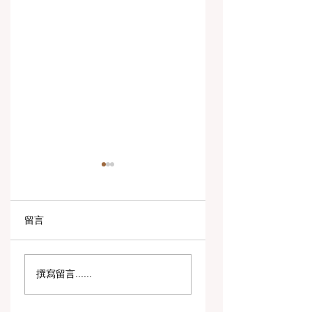
留言
数字创新与战略合作
教育包容性的历史
撰寫留言......
伙伴关系提升全球教
跨越：欧洲向职业
育标准
育毕业生开放顶尖
遇