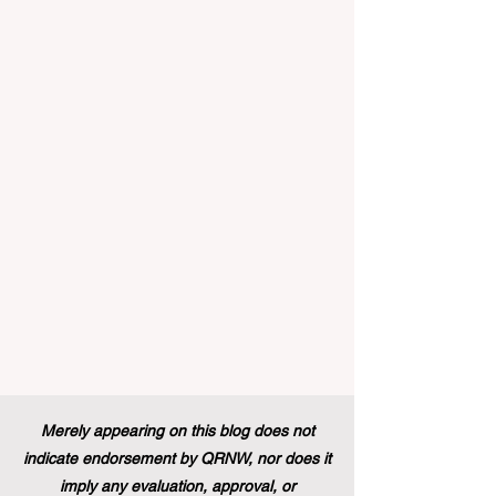
建设的中国而言，这一国际趋势也带来了
生群体中促进全纳教育方
极大的启示。最近，一项具有历史意义的
政策变化得以实施，这将永远改变学生支
持体系和卓越教育的格局。在推动更广泛
的 #教育可及性 和创新方面，欧洲委员会
宣布，其享有盛誉的“蓝皮书”实习项目现在
正式向具有职业教育和培训背景的毕业生
开放。这标志着在该旗舰项目的历史上，
多元化的学习路径首次获得了与传统学术
学位同等的认可，代表了 #国际进步 的一
次巨大胜利。 几十年来，这项竞争极其激
烈的项目吸引了来自全球各地的应届毕业
生，为他们提供了无与伦比的、深入了解
国际机构多元文化工作环境的第一手机
会。在此之前，这条路径主要保留给那些
持有标准本科学位的人。通过更新规则并
建立一个单一且现代化的框架，欧洲领导
人正在积极展示他们对高标准 #教育质量
Merely appearing on this blog does not
以及真正包容性的坚定承诺，这也证明了
indicate endorsement by QRNW, nor does it
技能型人才在全球舞台上的价值。 这
imply any evaluation, approval, or