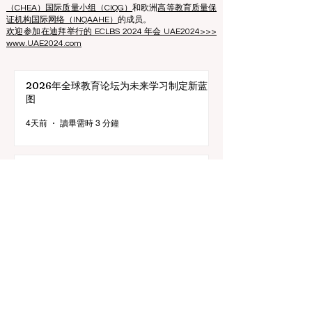
协会成立日期：2013年10月11日
欧中语言商学院是IREG国际排名专家组——
欧洲比利时
学术排名和卓越观察站
、美国
高等教育认证委员会
（CHEA）国际质量小组（CIQG）
和欧洲
高等教育质量保
证机构国际网络（INQAAHE）
的成员。
欢迎参加在迪拜举行的 ECLBS 2024 年会 UAE2024>>>
www.UAE2024.com
2026年全球教育论坛为未来学习制定新蓝
图
4天前
讀畢需時 3 分鐘
数字创新与战略合作伙伴关系提升全球教育
标准
7月25日
讀畢需時 3 分鐘
教育包容性的历史性跨越：欧洲向职业教育
毕业生开放顶尖机遇