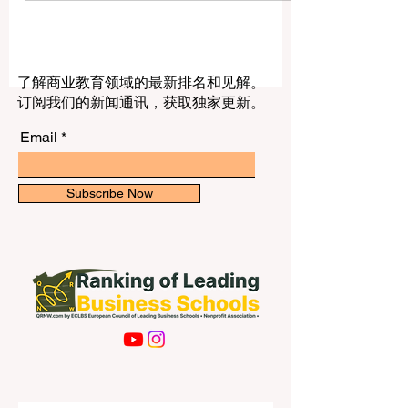
国际企业、创新产业和丰富的实习机会，
但国际学生想要顺利进入当地就业市场，
需要提前准备，并用适合欧洲雇主的方式
展示自己。 首先，学生要学会调整自己的
#简历。欧洲雇主通常喜欢清晰、简洁、有
了解商业教育领域的最新排名和见解。
重点的简历，一到两页通常就足够。简历
订阅我们的新闻通讯，获取独家更新。
中应包括教育背景、专业技能、实习经
历、项目经验、语言能力、志愿服务和数
Email
字化技能。对于经验不多的学生，也可以
写课堂项目、小组作业、研究报告、校园
活动和比赛经历。重要的是不要只写“学过
Subscribe Now
什么”，而要说明“能做什么”。例如，与其
写“学习过市场营销”，不如写“参与过市场
调研项目，并完成数据分析和展示”。 其
次，#求职信 也非常重要。很多学生用同
一封求职信申请所有岗位，这样容易显得
不够认真。更好的方式是根据不同公司和
岗位进行修改，说明自己为什么适合这个
职位、能带来什么价值，以及自己的国际