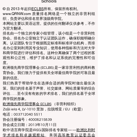
Learning Accreditation
QRNW Ranking of Leading Business
Schools
© 自 2013 年起归
ECLBS
所有。保留所有权利。
www.QRNW.com 质量排名网络是一个独立的非营利组
织，负责评估和排名世界顶级商学院。
本网站主要以英语运营。提供的任何翻译仅供参考，不作
为官方翻译。
排名由一个独立的专家小组管理，该小组是一个非营利性
协会。排名办公室独立于认证团队运作，确保职能明确分
离。认证团队专注于根据既定标准和标准评估机构，而排
名办公室则利用其专业知识，使用各种指标和方法对大学
和商学院进行评估和排名。这种分离确保了两个过程的客
观性和公正性，维护了排名和认证系统的完整性和可信
度。
欧洲领先商学院理事会 (ECLBS) 是一家非营利性的商科教
育协会。我们致力于提供有关全球最佳商学院的可靠且最
新的信息。
我们热衷于帮助学生在选择合适的商学院时做出最佳决
策。我们的排名基于声誉、社交媒体、网站质量等的综合
评估……至今没有有效的学术排名，我们的排名基于全球
商学院的形象。
欧洲领先商学院理事会 ECLBS
（非营利组织）
Zaļā iela 4, LV-1010 里加，拉脱维亚 / EU（欧盟）
电话：003712040 5511
协会注册编号：40008215839