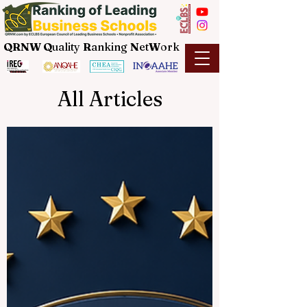
QRNW Q
uality
R
anking
N
et
W
ork
All Articles