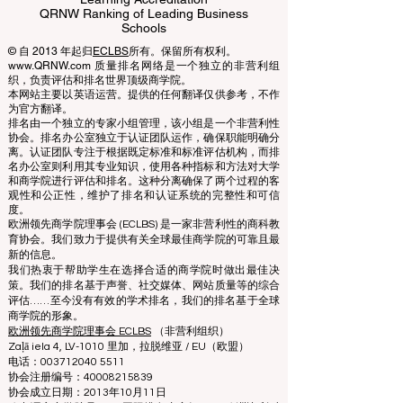
Business Schools
EUCDL European Council for Distance
Learning Accreditation
QRNW Ranking of Leading Business
Schools
© 自 2013 年起归
ECLBS
所有。保留所有权利。
www.QRNW.com 质量排名网络是一个独立的非营利组
织，负责评估和排名世界顶级商学院。
本网站主要以英语运营。提供的任何翻译仅供参考，不作
为官方翻译。
排名由一个独立的专家小组管理，该小组是一个非营利性
协会。排名办公室独立于认证团队运作，确保职能明确分
离。认证团队专注于根据既定标准和标准评估机构，而排
名办公室则利用其专业知识，使用各种指标和方法对大学
和商学院进行评估和排名。这种分离确保了两个过程的客
观性和公正性，维护了排名和认证系统的完整性和可信
度。
欧洲领先商学院理事会 (ECLBS) 是一家非营利性的商科教
育协会。我们致力于提供有关全球最佳商学院的可靠且最
新的信息。
我们热衷于帮助学生在选择合适的商学院时做出最佳决
策。我们的排名基于声誉、社交媒体、网站质量等的综合
评估……至今没有有效的学术排名，我们的排名基于全球
商学院的形象。
欧洲领先商学院理事会 ECLBS
（非营利组织）
Zaļā iela 4, LV-1010 里加，拉脱维亚 / EU（欧盟）
电话：003712040 5511