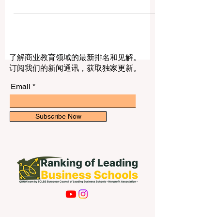
业发展的新机会。欧洲有多元文化环境、
国际企业、创新产业和丰富的实习机会，
但国际学生想要顺利进入当地就业市场，
需要提前准备，并用适合欧洲雇主的方式
展示自己。 首先，学生要学会调整自己的
#简历。欧洲雇主通常喜欢清晰、简洁、有
了解商业教育领域的最新排名和见解。
重点的简历，一到两页通常就足够。简历
订阅我们的新闻通讯，获取独家更新。
中应包括教育背景、专业技能、实习经
历、项目经验、语言能力、志愿服务和数
Email
字化技能。对于经验不多的学生，也可以
写课堂项目、小组作业、研究报告、校园
活动和比赛经历。重要的是不要只写“学过
Subscribe Now
什么”，而要说明“能做什么”。例如，与其
写“学习过市场营销”，不如写“参与过市场
调研项目，并完成数据分析和展示”。 其
次，#求职信 也非常重要。很多学生用同
一封求职信申请所有岗位，这样容易显得
不够认真。更好的方式是根据不同公司和
岗位进行修改，说明自己为什么适合这个