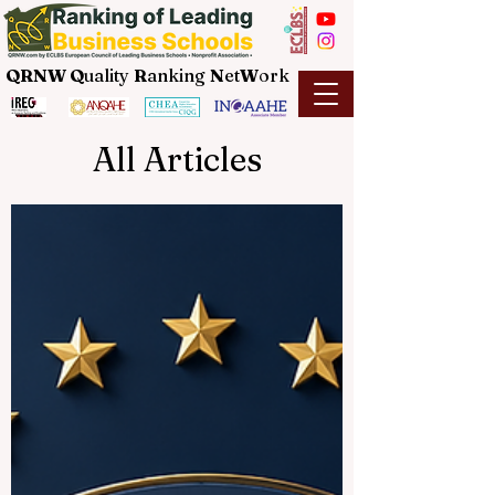
QRNW Q
uality
R
anking
N
et
W
ork
All Articles