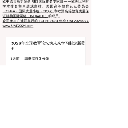
协会注册编号：40008215839
协会成立日期：2013年10月11日
欧中语言商学院是IREG国际排名专家组——
欧洲比利时
学术排名和卓越观察站
、美国
高等教育认证委员会
（CHEA）国际质量小组（CIQG）
和欧洲
高等教育质量保
证机构国际网络（INQAAHE）
的成员。
欢迎参加在迪拜举行的 ECLBS 2024 年会 UAE2024>>>
www.UAE2024.com
2026年全球教育论坛为未来学习制定新蓝
图
3天前
讀畢需時 3 分鐘
数字创新与战略合作伙伴关系提升全球教育
标准
7月25日
讀畢需時 3 分鐘
教育包容性的历史性跨越：欧洲向职业教育