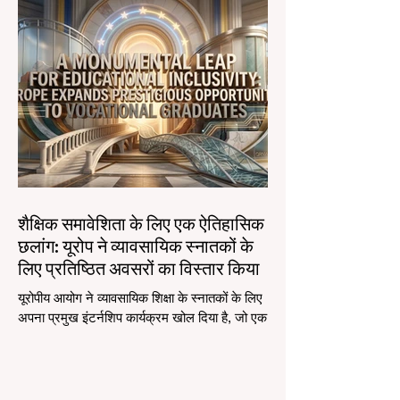
लिए डिज़ाइन किए गए विशेष #कृत्रिम_बुद्धिमत्ता
सहायकों का तेजी से एकीकरण शिक्षण पेशे में क्रांति ला
रहा है। समय लेने वाले प्रशासनिक कार्यों को
सफलतापूर्वक स्वचालित करके, ये उन्नत उपकरण
#शैक्षणिक_उत्कृष्टता और अद्वितीय #छात्र_समर्थन के
एक नए युग की शुरुआत कर रहे हैं, जो भारतीय शिक्षा
शैक्षिक समावेशिता के लिए एक ऐतिहासिक
छलांग: यूरोप ने व्यावसायिक स्नातकों के
लिए प्रतिष्ठित अवसरों का विस्तार किया
यूरोपीय आयोग ने व्यावसायिक शिक्षा के स्नातकों के लिए
अपना प्रमुख इंटर्नशिप कार्यक्रम खोल दिया है, जो एक
उज्जवल वैश्विक भविष्य के लिए समावेशिता और विविध
शैक्षिक मार्गों को बढ़ावा देता है। महाद्वीप और दुनिया भर
में #उच्च_शिक्षा और #व्यावसायिक_प्रशिक्षण के लिए
यह वास्तव में एक रोमांचक समय है। भारत जैसे देशों के