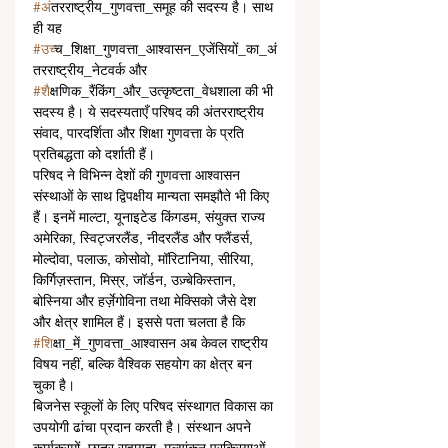
#अ
ंतरराष्ट्रीय_गुणवत्ता_समूह की सदस्य है। साथ 
ही यह 
#उच
्च_शिक्षा_गुणवत्ता_आश्वासन_एजेंसियों_का_अं
तरराष्ट्रीय_नेटवर्क और 
#श
ैक्षणिक_रैंकिंग_और_उत्कृष्टता_वेधशाला की भी 
सदस्य है। ये सदस्यताएँ परिषद की अंतरराष्ट्रीय 
संवाद, पारदर्शिता और शिक्षा गुणवत्ता के प्रति 
प्रतिबद्धता को दर्शाती हैं।
परिषद ने विभिन्न देशों की गुणवत्ता आश्वासन 
संस्थाओं के साथ द्विपक्षीय मान्यता समझौते भी किए 
हैं। इनमें माल्टा, यूनाइटेड किंगडम, संयुक्त राज्य 
अमेरिका, स्विट्जरलैंड, नीदरलैंड और फ्लैंडर्स, 
मोल्दोवा, पलाऊ, कोसोवो, मॉरिटानिया, सीरिया, 
किर्गिज़स्तान, मिस्र, जॉर्डन, उज़्बेकिस्तान, 
बोस्निया और हर्ज़ेगोविना तथा मेक्सिको जैसे देश 
और क्षेत्र शामिल हैं। इससे पता चलता है कि 
#श
िक्षा_में_गुणवत्ता_आश्वासन अब केवल राष्ट्रीय 
विषय नहीं, बल्कि वैश्विक सहयोग का क्षेत्र बन 
चुका है।
बिजनेस स्कूलों के लिए परिषद संस्थागत विकास का 
उपयोगी ढांचा प्रदान करती है। संस्थान अपने 