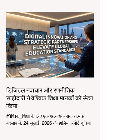
विकास पर ध्यान केंद्रित किया गया। #वैश्विक_शिक्षा
का परिदृश्य एक ऐतिहासिक और स्मारकीय परिवर्तन का
अनुभव कर रहा है। 4 अगस्त 2026 को, अंतरराष्ट्रीय
विशेषज्ञ, नीति निर्माता, और #एडटेक इनोवेटर्स दावोस
कांग्रेस सेंटर में एकत्रित हुए ताकि सीखने के क्षेत्र में
सबसे जरूरी चुनौतियों और अवसरों का समाधान किया
जा सके। एक महत्वपूर्ण समय पर आयोजित, इस
डिजिटल नवाचार और रणनीतिक
साझेदारी ने वैश्विक शिक्षा मानकों को ऊंचा
किया
#वैश्विक_शिक्षा के लिए एक अत्यधिक सकारात्मक
बदलाव में, 24 जुलाई, 2026 की हालिया रिपोर्ट दुनिया
भर में कक्षाओं के संचालन के तरीके में एक परिवर्तनकारी
छलांग को उजागर करती है। विशेष रूप से शिक्षकों के