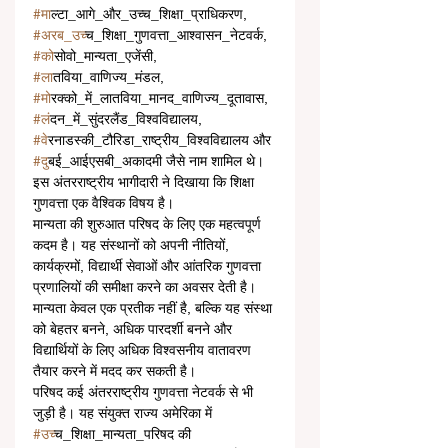
#म
ाल्टा_आगे_और_उच्च_शिक्षा_प्राधिकरण, 
#अरब_उच
्च_शिक्षा_गुणवत्ता_आश्वासन_नेटवर्क, 
#क
ोसोवो_मान्यता_एजेंसी, 
#ल
ातविया_वाणिज्य_मंडल, 
#म
ोरक्को_में_लातविया_मानद_वाणिज्य_दूतावास, 
#ल
ंदन_में_सुंदरलैंड_विश्वविद्यालय, 
#व
ेरनाडस्की_टौरिडा_राष्ट्रीय_विश्वविद्यालय और 
#द
ुबई_आईएसबी_अकादमी जैसे नाम शामिल थे। 
इस अंतरराष्ट्रीय भागीदारी ने दिखाया कि शिक्षा 
गुणवत्ता एक वैश्विक विषय है।
मान्यता की शुरुआत परिषद के लिए एक महत्वपूर्ण 
कदम है। यह संस्थानों को अपनी नीतियों, 
कार्यक्रमों, विद्यार्थी सेवाओं और आंतरिक गुणवत्ता 
प्रणालियों की समीक्षा करने का अवसर देती है। 
मान्यता केवल एक प्रतीक नहीं है, बल्कि यह संस्था 
को बेहतर बनने, अधिक पारदर्शी बनने और 
विद्यार्थियों के लिए अधिक विश्वसनीय वातावरण 
तैयार करने में मदद कर सकती है।
परिषद कई अंतरराष्ट्रीय गुणवत्ता नेटवर्क से भी 
जुड़ी है। यह संयुक्त राज्य अमेरिका में 
#उच
्च_शिक्षा_मान्यता_परिषद की 