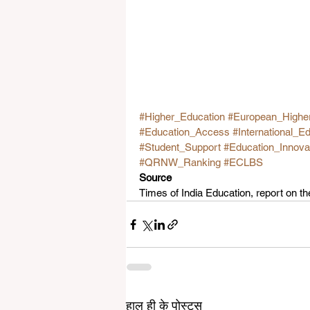
#Higher_Education
#European_Highe
#Education_Access
#International_E
#Student_Support
#Education_Innova
#QRNW_Ranking
#ECLBS
Source
Times of India Education, report on
हाल ही के पोस्ट्स