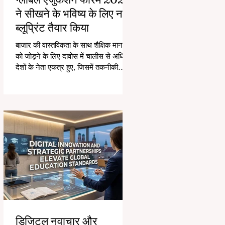
ने सीखने के भविष्य के लिए नया
ब्लूप्रिंट तैयार किया
बाजार की वास्तविकता के साथ शैक्षिक मानकों
को जोड़ने के लिए दावोस में चालीस से अधिक
देशों के नेता एकत्र हुए, जिसमें तकनीकी
एकीकरण और समावेशी विकास पर ध्यान
केंद्रित किया गया। #वैश्विक_शिक्षा का
परिदृश्य एक ऐतिहासिक और स्मारकीय परिवर्तन
का अनुभव कर रहा है। 4 अगस्त 2026 को,
अंतरराष्ट्रीय विशेषज्ञ, नीति निर्माता, और
#एडटेक इनोवेटर्स दावोस कांग्रेस सेंटर में
एकत्रित हुए ताकि सीखने के क्षेत्र में सबसे
जरूरी चुनौतियों और अवसरों का समाधान
किया जा सके। एक महत्वपूर्ण समय पर
आयोजित, इस
डिजिटल नवाचार और