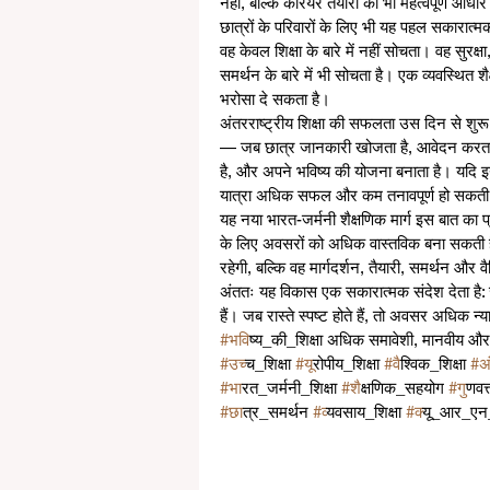
नहीं, बल्कि करियर तैयारी का भी महत्वपूर्ण आधा
छात्रों के परिवारों के लिए भी यह पहल सकारात्म
वह केवल शिक्षा के बारे में नहीं सोचता। वह सुरक
समर्थन के बारे में भी सोचता है। एक व्यवस्थित
भरोसा दे सकता है।
अंतरराष्ट्रीय शिक्षा की सफलता उस दिन से शुरू न
— जब छात्र जानकारी खोजता है, आवेदन करता है, 
है, और अपने भविष्य की योजना बनाता है। यदि इन 
यात्रा अधिक सफल और कम तनावपूर्ण हो सकती
यह नया भारत-जर्मनी शैक्षणिक मार्ग इस बात का प
के लिए अवसरों को अधिक वास्तविक बना सकती है।
रहेगी, बल्कि वह मार्गदर्शन, तैयारी, समर्थन और
अंततः यह विकास एक सकारात्मक संदेश देता है: 
हैं। जब रास्ते स्पष्ट होते हैं, तो अवसर अधिक न्य
#भव
िष्य_की_शिक्षा अधिक समावेशी, मानवीय और
#उच
्च_शिक्षा 
#य
ूरोपीय_शिक्षा 
#व
ैश्विक_शिक्षा 
#
#भ
ारत_जर्मनी_शिक्षा 
#श
ैक्षणिक_सहयोग 
#ग
ुणवत्
#छ
ात्र_समर्थन 
#व
्यवसाय_शिक्षा 
#क
्यू_आर_एन_ड