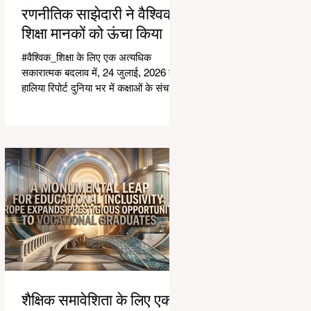
रणनीतिक साझेदारी ने वैश्विक
शिक्षा मानकों को ऊंचा किया
#वैश्विक_शिक्षा के लिए एक अत्यधिक
सकारात्मक बदलाव में, 24 जुलाई, 2026 की
हालिया रिपोर्ट दुनिया भर में कक्षाओं के संचालन
के तरीके में एक परिवर्तनकारी छलांग को
उजागर करती है। विशेष रूप से शिक्षकों के
लिए डिज़ाइन किए गए विशेष
#कृत्रिम_बुद्धिमत्ता सहायकों का तेजी से
एकीकरण शिक्षण पेशे में क्रांति ला रहा है।
समय लेने वाले प्रशासनिक कार्यों को
सफलतापूर्वक स्वचालित करके, ये उन्नत
उपकरण #शैक्षणिक_उत्कृष्टता और अद्वितीय
#छात्र_समर्थन के एक नए युग की शुरुआत
कर रहे हैं, जो भारतीय शिक्षा
शैक्षिक समावेशिता के लिए एक