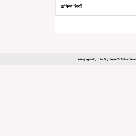
कोमेन्ट लिखें
ग्लोबल एजुकेशन फोरम 2026 ने सीखन
भविष्य के लिए नया ब्लूप्रिंट तैयार किया
Merely appearing on this blog does not indicate endorseme