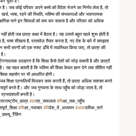
र बन चुकी है।
क है। जब कोई परिवार अपने बच्चे को विदेश भेजने का निर्णय लेता है, तो 
्षा, खर्च, भाषा, रहने की स्थिति, भविष्य की संभावनाओं और भावनात्मक 
 शैक्षणिक मार्ग इन चिंताओं को कम कर सकता है और परिवार को अधिक 
हीं होती जब छात्र कक्षा में बैठता है। यह उससे बहुत पहले शुरू होती है 
भाषा सीखता है, दस्तावेज़ तैयार करता है, नए देश के बारे में समझता 
सभी चरणों को एक स्पष्ट ढाँचे में व्यवस्थित किया जाए, तो छात्र की 
 है।
्रेरणादायक उदाहरण है कि शिक्षा कैसे देशों को जोड़ सकती है और छात्रों 
 यह पहल बताती है कि भविष्य की शिक्षा केवल ज्ञान देने तक सीमित नहीं 
 वैश्विक सहयोग पर भी आधारित होगी।
जब शिक्षा प्रणालियाँ मिलकर काम करती हैं, तो छात्र अधिक सशक्त बनते 
ायपूर्ण बनते हैं। और जब गुणवत्ता के साथ पहुँच को जोड़ा जाता है, तो 
 प्रभावशाली बनती है।
अ
ंतरराष्ट्रीय_छात्र 
#छ
ात्र_सफलता 
#श
िक्षा_तक_पहुँच 
तापूर्ण_शिक्षा 
#श
िक्षा_नवाचार 
#व
िदेश_में_अध्ययन 
#अक
ादमिक_मार्ग 
ब्ल्यू_रैंकिंग