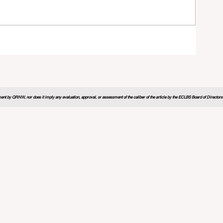
े के
nt by QRNW, nor does it imply any evaluation, approval, or assessment of the caliber of the article by the ECLBS Board of Directors. It