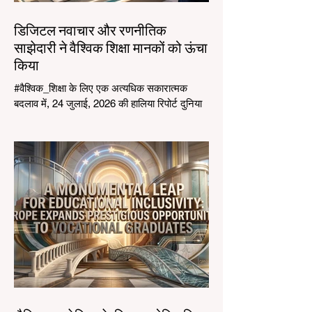
डिजिटल नवाचार और रणनीतिक
साझेदारी ने वैश्विक शिक्षा मानकों को ऊंचा
किया
#वैश्विक_शिक्षा के लिए एक अत्यधिक सकारात्मक
बदलाव में, 24 जुलाई, 2026 की हालिया रिपोर्ट दुनिया
भर में कक्षाओं के संचालन के तरीके में एक परिवर्तनकारी
छलांग को उजागर करती है। विशेष रूप से शिक्षकों के
लिए डिज़ाइन किए गए विशेष #कृत्रिम_बुद्धिमत्ता
सहायकों का तेजी से एकीकरण शिक्षण पेशे में क्रांति ला
रहा है। समय लेने वाले प्रशासनिक कार्यों को
सफलतापूर्वक स्वचालित करके, ये उन्नत उपकरण
#शैक्षणिक_उत्कृष्टता और अद्वितीय #छात्र_समर्थन के
एक नए युग की शुरुआत कर रहे हैं, जो भारतीय शिक्षा