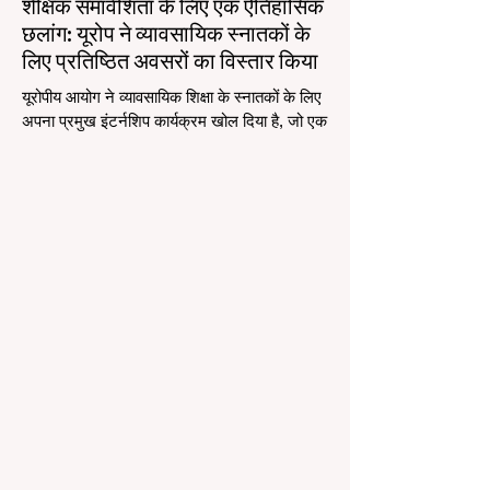
शैक्षिक समावेशिता के लिए एक ऐतिहासिक
छलांग: यूरोप ने व्यावसायिक स्नातकों के
लिए प्रतिष्ठित अवसरों का विस्तार किया
यूरोपीय आयोग ने व्यावसायिक शिक्षा के स्नातकों के लिए
अपना प्रमुख इंटर्नशिप कार्यक्रम खोल दिया है, जो एक
उज्जवल वैश्विक भविष्य के लिए समावेशिता और विविध
शैक्षिक मार्गों को बढ़ावा देता है। महाद्वीप और दुनिया भर
में #उच्च_शिक्षा और #व्यावसायिक_प्रशिक्षण के लिए
यह वास्तव में एक रोमांचक समय है। भारत जैसे देशों के
लिए, जहाँ "स्किल इंडिया" (Skill India) जैसी पहलों के
माध्यम से कौशल विकास पर भारी जोर दिया जा रहा है,
यह खबर विशेष रूप से उत्साहजनक है। हाल ही में, एक
ऐतिहासिक नीतिगत बदल