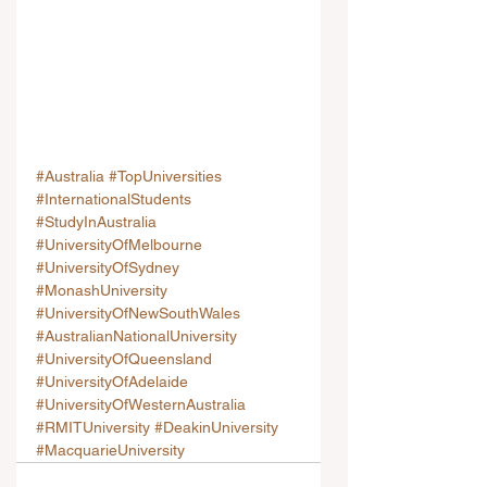
#Australia
#TopUniversities
#InternationalStudents
#StudyInAustralia
#UniversityOfMelbourne
#UniversityOfSydney
#MonashUniversity
#UniversityOfNewSouthWales
#AustralianNationalUniversity
#UniversityOfQueensland
#UniversityOfAdelaide
#UniversityOfWesternAustralia
#RMITUniversity
#DeakinUniversity
#MacquarieUniversity