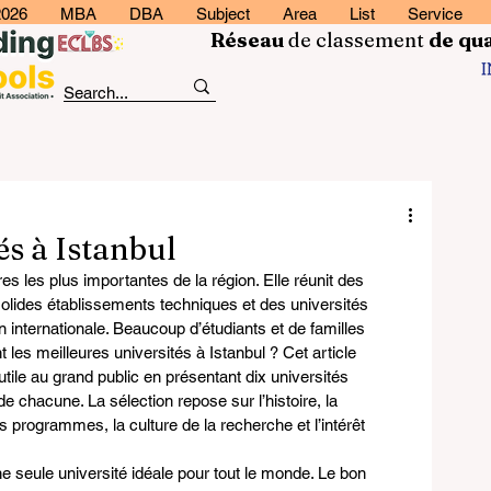
2026
MBA
DBA
Subject
Area
List
Service
Réseau
de classement
de
qua
és à Istanbul
ires les plus importantes de la région. Elle réunit des 
solides établissements techniques et des universités 
nternationale. Beaucoup d’étudiants et de familles 
les meilleures universités à Istanbul ? Cet article 
tile au grand public en présentant dix universités 
 chacune. La sélection repose sur l’histoire, la 
s programmes, la culture de la recherche et l’intérêt 
ne seule université idéale pour tout le monde. Le bon 