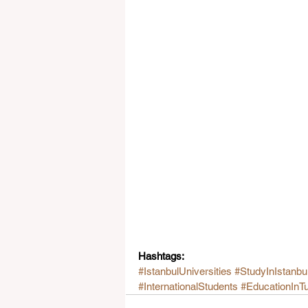
Hashtags:
#IstanbulUniversities
#StudyInIstanbu
#InternationalStudents
#EducationInT