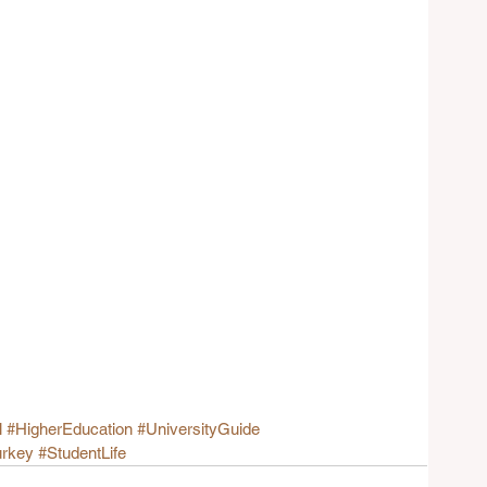
l
#HigherEducation
#UniversityGuide
urkey
#StudentLife