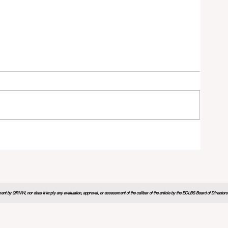
nt by QRNW, nor does it imply any evaluation, approval, or assessment of the caliber of the article by the ECLBS Board of Directors. It