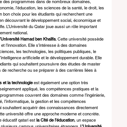
pose des programmes dans de nombreux domaines, 
onomie, l’éducation, les sciences de la santé, le droit, les 
 un bon choix pour les étudiants qui recherchent une 
t en découvrant le développement social, économique et 
lfe. L’Université du Qatar joue aussi un rôle important 
ement national.
l’Université Hamad ben Khalifa
. Cette université possède 
 et l’innovation. Elle s’intéresse à des domaines 
iences, les technologies, les politiques publiques, le 
’intelligence artificielle et le développement durable. Elle 
udiants qui souhaitent poursuivre des études de master 
ts de recherche ou se préparer à des carrières liées à 
 et la technologie
 est également une option très 
enseignement appliqué, les compétences pratiques et la 
s programmes couvrent des domaines comme l’ingénierie, 
é, l’informatique, la gestion et les compétences 
qui souhaitent acquérir des connaissances directement 
cette université offre une approche moderne et concrète.
 éducatif qatari est 
la Cité de l’éducation
, un espace 
 plusieurs campus universitaires étrangers. 
L’Université 