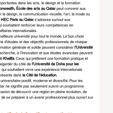
ortantes dans les arts, le design et la formation 
onwealth, École des arts au Qatar
 peut convenir aux 
er le design, la communication visuelle, l’art, la mode ou 
 
HEC Paris au Qatar
 s’adresse surtout aux 
qui souhaitent renforcer leurs compétences en 
ffaires internationales.
eilleure université pour tout le monde. Le bon choix 
e d’études et des objectifs professionnels de chaque 
rmation générale et solide peuvent considérer 
l’Université 
 recherche, à l’innovation et aux études avancées peuvent 
n Khalifa
. Ceux qui préfèrent une formation pratique et 
egarder du côté de 
l’Université de Doha pour les 
x qui souhaitent vivre une expérience internationale 
présents dans 
la Cité de l’éducation
.
niversitaire positif, moderne et diversifié. Pour les 
atar ne signifie pas seulement suivre un programme 
asion de découvrir une région en pleine évolution, de 
t de se préparer à un avenir professionnel plus ouvert sur 