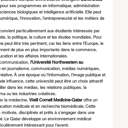
 pour ses programmes en informatique, administration 
iences biologiques et intelligence artificielle. Elle peut 
numérique, l’innovation, l’entrepreneuriat et les métiers de 
convient particulièrement aux étudiants intéressés par 
tie, la politique, la culture et les études mondiales. Pour 
peut être très pertinent, car les liens entre l’Europe, le 
iennent de plus en plus importants dans le commerce, 
ducation et les affaires internationales.
 communication, 
l’Université Northwestern au 
 en journalisme, communication, médias numériques, 
réative. À une époque où l’information, l’image publique et 
e influence, cette université peut être un choix attractif 
ller dans les médias, les relations publiques, la 
éma ou les industries créatives.
ier la médecine, 
Weill Cornell Medicine-Qatar
 offre un 
ation médicale et en recherche biomédicale. Cette 
s motivés, disciplinés et prêts à s’engager dans une 
nté. Le Qatar développe un environnement médical 
culièrement intéressant pour l’avenir.