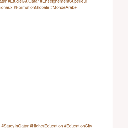
atar
#ÉtudierAuQatar
#EnseignementSupérieur
tionaux
#FormationGlobale
#MondeArabe
r
#StudyInQatar
#HigherEducation
#EducationCity