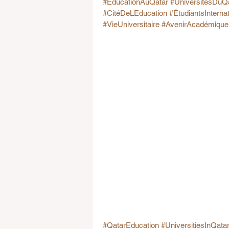
#ÉducationAuQatar
#UniversitésDuQ
#CitéDeLEducation
#ÉtudiantsInterna
#VieUniversitaire
#AvenirAcadémique
#QatarEducation
#UniversitiesInQata