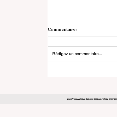
Commentaires
Rédigez un commentaire...
Le Forum Mondial de
l'Éducation 2026 dresse un
nouveau plan d'action pour
l'avenir de l'apprentissage
Merely appearing on this blog does not indicate endorseme