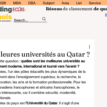
2026
MBA
DBA
Subject
Area
List
Service
Réseau
de classement
de
qua
lleures universités au Qatar ?
te question : 
quelles sont les meilleures universités au 
ent moderne, international et tourné vers l’avenir ?
es, l’un des pôles éducatifs les plus dynamiques de la 
ement dans l’enseignement supérieur, la recherche, la 
ovation, les arts et la formation professionnelle. Pour les 
anadiens francophones et africains francophones, le 
 intéressante, car il combine sécurité, modernité, 
tionale.
ntes du pays est 
l’Université du Qatar
. Il s’agit d’une 