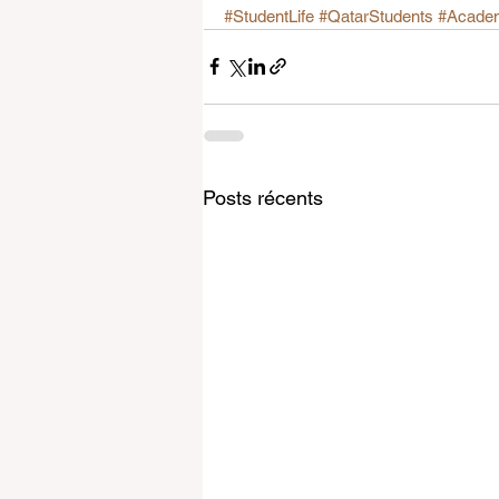
#StudentLife
#QatarStudents
#Acade
Posts récents