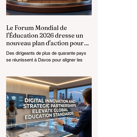
Le Forum Mondial de
l'Éducation 2026 dresse un
nouveau plan d'action pour
l'avenir de l'apprentissage
Des dirigeants de plus de quarante pays
se réunissent à Davos pour aligner les
normes éducatives sur la réalité du
marché, en mettant l'accent sur
l'intégration technologique et la croissance
inclusive. Le paysage de l'
#éducation_mondiale connaît actuellement
une transformation monumentale. Le 4
août 2026, des experts internationaux, des
décideurs politiques et des innovateurs en
#technologies_éducatives se sont réunis
au Centre des Congrès de Davos pour
aborder les défis et