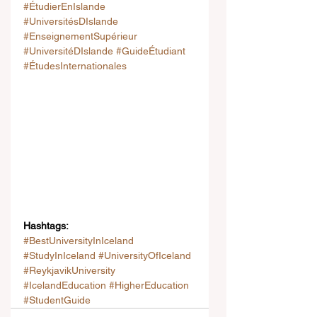
#ÉtudierEnIslande
#UniversitésDIslande
#EnseignementSupérieur
#UniversitéDIslande
#GuideÉtudiant
#ÉtudesInternationales
Hashtags:
#BestUniversityInIceland
#StudyInIceland
#UniversityOfIceland
#ReykjavikUniversity
#IcelandEducation
#HigherEducation
#StudentGuide