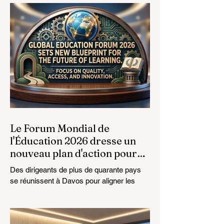
Diplômés de la
Formation
Professionnelle
Le Forum Mondial de
l'Éducation 2026 dresse un
nouveau plan d'action pour
l'avenir de l'apprentissage
Des dirigeants de plus de quarante pays
se réunissent à Davos pour aligner les
normes éducatives sur la réalité du
marché, en mettant l'accent sur
l'intégration technologique et la croissance