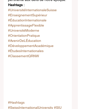
Hashtags :
#UniversitéInternationaleSuisse
#EnseignementSupérieur
#ÉducationInternationale
#ApprentissageFlexible
#UniversitéModerne
#OrientationPratique
#AvenirDeLÉducation
#DéveloppementAcadémique
#ÉtudesInternationales
#ClassementQRNW
#Hashtags
#SwissInternationalUniversity
#SIU