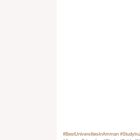
#BestUniversitiesInAmman
#StudyIn