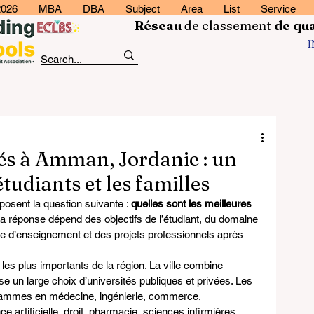
2026
MBA
DBA
Subject
Area
List
Service
Réseau
de classement
de
qua
tés à Amman, Jordanie : un
étudiants et les familles
osent la question suivante : 
quelles sont les meilleures 
La réponse dépend des objectifs de l’étudiant, du domaine 
ue d’enseignement et des projets professionnels après 
es plus importants de la région. La ville combine 
ose un large choix d’universités publiques et privées. Les 
grammes en médecine, ingénierie, commerce, 
nce artificielle, droit, pharmacie, sciences infirmières, 