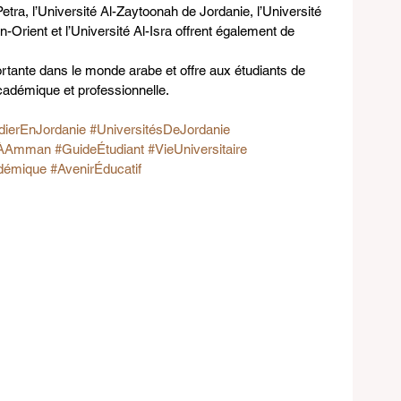
etra, l’Université Al-Zaytoonah de Jordanie, l’Université 
Orient et l’Université Al-Isra offrent également de 
tante dans le monde arabe et offre aux étudiants de 
adémique et professionnelle.
dierEnJordanie
#UniversitésDeJordanie
nÀAmman
#GuideÉtudiant
#VieUniversitaire
démique
#AvenirÉducatif