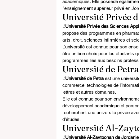
académiques. Elle possède également
l’enseignement supérieur privé en Jor
Université Privée 
L’
Université Privée des Sciences App
propose des programmes en pharmacie,
arts, droit, sciences infirmières et sc
L’université est connue pour son enseig
être un bon choix pour les étudiants 
programmes liés aux besoins profess
Université de Petra
L’
Université de Petra
 est une univers
commerce, technologies de l’informati
lettres et autres domaines.
Elle est connue pour son environnemen
développement académique et personnel
recherchent une université privée ave
d’études.
Université Al-Zay
L’
Université Al-Zaytoonah de Jordanie