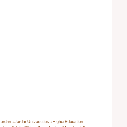
Jordan
#JordanUniversities
#HigherEducation