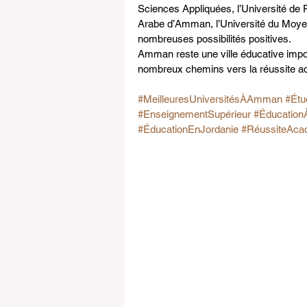
Sciences Appliquées, l’Université de P
Arabe d’Amman, l’Université du Moyen-
nombreuses possibilités positives.
Amman reste une ville éducative impor
nombreux chemins vers la réussite ac
#MeilleuresUniversitésÀAmman
#Étu
#EnseignementSupérieur
#Éducatio
#ÉducationEnJordanie
#RéussiteAca