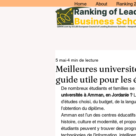
Home
About
Ranking 
5 mai
4 min de lecture
Meilleures universi
guide utile pour les 
De nombreux étudiants et familles se p
universités à Amman, en Jordanie ?
 
d’études choisi, du budget, de la lang
l’obtention du diplôme.
Amman est l’un des centres éducatifs l
histoire, culture et modernité, et prop
étudiants peuvent y trouver des pro
technologies de l’information, intellige