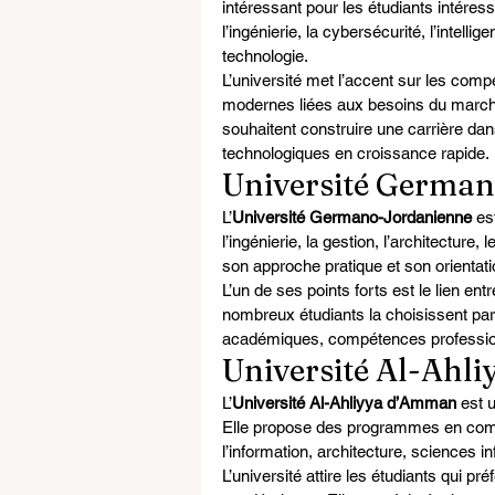
intéressant pour les étudiants intéress
l’ingénierie, la cybersécurité, l’intellige
technologie.
L’université met l’accent sur les com
modernes liées aux besoins du marché d
souhaitent construire une carrière da
technologiques en croissance rapide.
Université Germa
L’
Université Germano-Jordanienne
 es
l’ingénierie, la gestion, l’architecture
son approche pratique et son orientatio
L’un de ses points forts est le lien ent
nombreux étudiants la choisissent pa
académiques, compétences professionn
Université Al-Ahl
L’
Université Al-Ahliyya d’Amman
 est 
Elle propose des programmes en comme
l’information, architecture, sciences i
L’université attire les étudiants qui pr