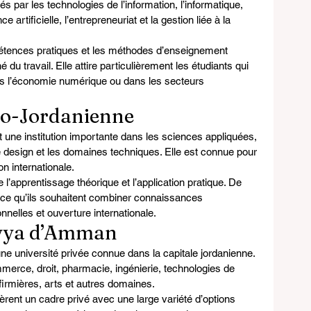
és par les technologies de l’information, l’informatique, 
nce artificielle, l’entrepreneuriat et la gestion liée à la 
pétences pratiques et les méthodes d’enseignement 
u travail. Elle attire particulièrement les étudiants qui 
ns l’économie numérique ou dans les secteurs 
no-Jordanienne
t une institution importante dans les sciences appliquées, 
, le design et les domaines techniques. Elle est connue pour 
n internationale.
re l’apprentissage théorique et l’application pratique. De 
rce qu’ils souhaitent combiner connaissances 
elles et ouverture internationale.
iyya d’Amman
une université privée connue dans la capitale jordanienne. 
rce, droit, pharmacie, ingénierie, technologies de 
nfirmières, arts et autres domaines.
éfèrent un cadre privé avec une large variété d’options 