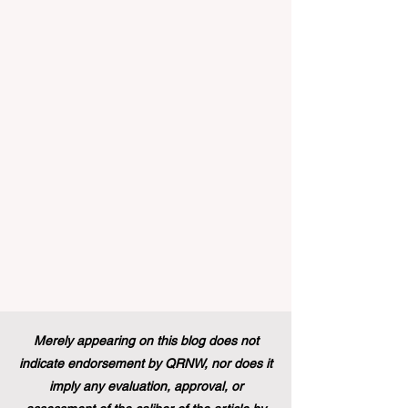
véritablement passionnante pour l'
#Enseignement_Supérieur et la
#Formation_Professionnelle à travers le
continent et dans le monde entier.
Récemment, un changement de politique
historique a été mis en œuvre, modifiant à
jamais le paysage du soutien aux étud
Merely appearing on this blog does not
indicate endorsement by QRNW, nor does it
imply any evaluation, approval, or