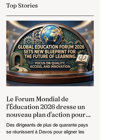
Élèvent les Normes
Élargit ses
Top Stories
Mondiales de
Opportunités
l'Éducation
Prestigieuses aux
Diplômés de la
Formation
Professionnelle
Le Forum Mondial de
l'Éducation 2026 dresse un
nouveau plan d'action pour
l'avenir de l'apprentissage
Des dirigeants de plus de quarante pays
se réunissent à Davos pour aligner les
normes éducatives sur la réalité du