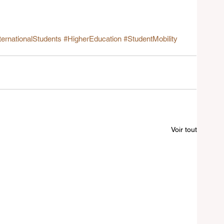
ternationalStudents
#HigherEducation
#StudentMobility
Voir tout