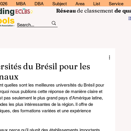
2026
MBA
DBA
Subject
Area
List
Service
Réseau
de classement
de
qua
rsités du Brésil pour les
onaux
uelles sont les meilleures universités du Brésil pour 
urquoi nous publions cette réponse de manière claire et 
’est pas seulement le plus grand pays d’Amérique latine, 
des les plus intéressantes de la région. Il offre de 
iques, des formations variées et une expérience 
ionaux parce qu’il réunit des établissements importants, 