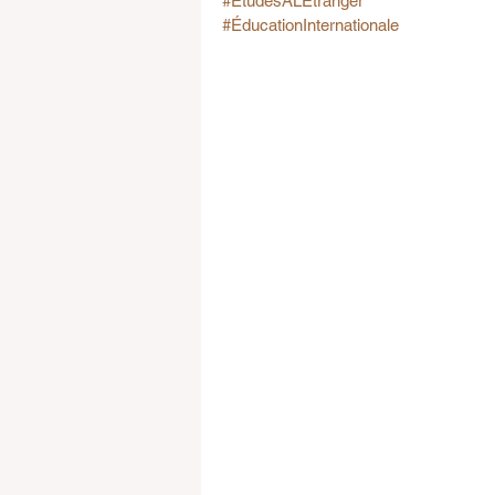
#ÉtudesÀLÉtranger
#ÉducationInternationale