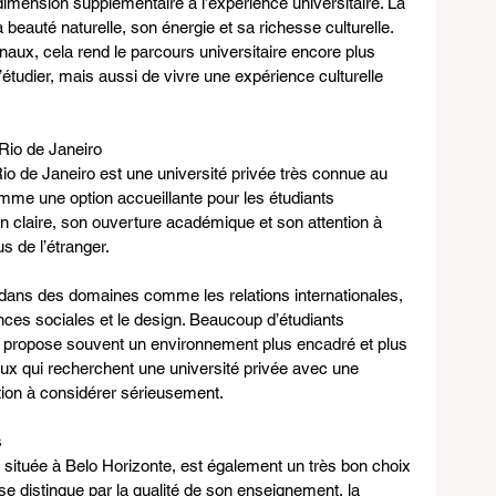
imension supplémentaire à l’expérience universitaire. La 
beauté naturelle, son énergie et sa richesse culturelle. 
aux, cela rend le parcours universitaire encore plus 
’étudier, mais aussi de vivre une expérience culturelle 
 Rio de Janeiro
Rio de Janeiro est une université privée très connue au 
omme une option accueillante pour les étudiants 
n claire, son ouverture académique et son attention à 
 de l’étranger.
e dans des domaines comme les relations internationales, 
nces sociales et le design. Beaucoup d’étudiants 
lle propose souvent un environnement plus encadré et plus 
 ceux qui recherchent une université privée avec une 
ption à considérer sérieusement.
s
 située à Belo Horizonte, est également un très bon choix 
 se distingue par la qualité de son enseignement, la 