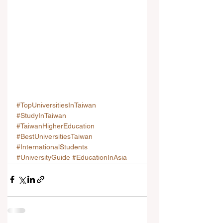
#TopUniversitiesInTaiwan
#StudyInTaiwan
#TaiwanHigherEducation
#BestUniversitiesTaiwan
#InternationalStudents
#UniversityGuide
#EducationInAsia