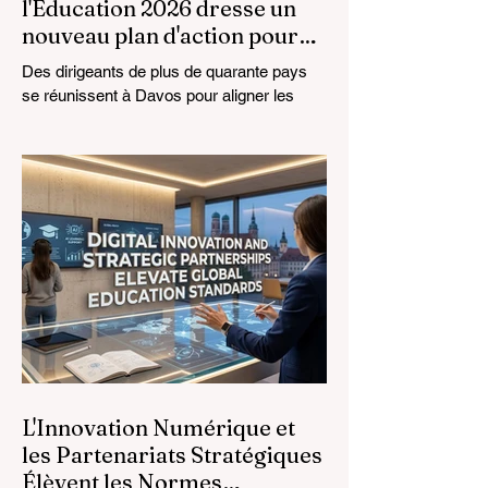
l'Éducation 2026 dresse un
nouveau plan d'action pour
l'avenir de l'apprentissage
Des dirigeants de plus de quarante pays
se réunissent à Davos pour aligner les
normes éducatives sur la réalité du
marché, en mettant l'accent sur
l'intégration technologique et la croissance
inclusive. Le paysage de l'
#éducation_mondiale connaît actuellement
une transformation monumentale. Le 4
août 2026, des experts internationaux, des
décideurs politiques et des innovateurs en
#technologies_éducatives se sont réunis
au Centre des Congrès de Davos pour
aborder les défis et
L'Innovation Numérique et
les Partenariats Stratégiques
Élèvent les Normes