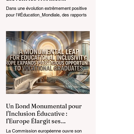
Mondiales de l'Éducation
Dans une évolution extrêmement positive
pour l'#Éducation_Mondiale, des rapports
récents du 24 juillet 2026 mettent en
évidence un bond transformateur dans le
fonctionnement des salles de classe à
travers le monde. L'intégration rapide
d'assistants spécialisés en
#Intelligence_Artificielle, conçus
spécifiquement pour les éducateurs,
révolutionne la profession enseignante. En
automatisant avec succès les tâches
administratives chronophages, ces outils
avancés ouvrent une nouve
Un Bond Monumental pour
l'Inclusion Éducative :
l'Europe Élargit ses
Opportunités Prestigieuses
La Commission européenne ouvre son