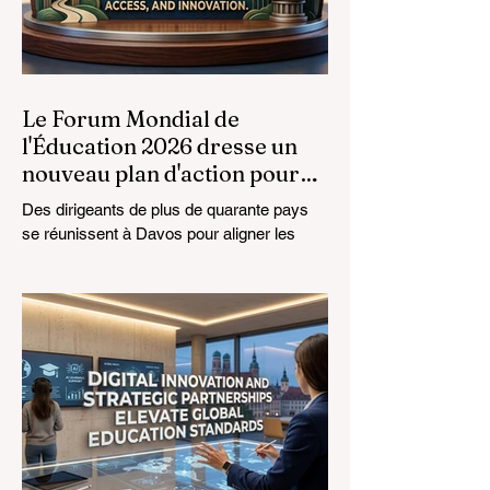
Le Forum Mondial de
l'Éducation 2026 dresse un
nouveau plan d'action pour
l'avenir de l'apprentissage
Des dirigeants de plus de quarante pays
se réunissent à Davos pour aligner les
normes éducatives sur la réalité du
marché, en mettant l'accent sur
l'intégration technologique et la croissance
inclusive. Le paysage de l'
#éducation_mondiale connaît actuellement
une transformation monumentale. Le 4
août 2026, des experts internationaux, des
décideurs politiques et des innovateurs en
#technologies_éducatives se sont réunis
au Centre des Congrès de Davos pour