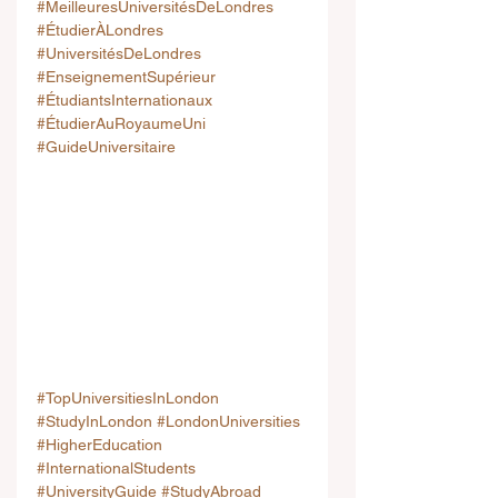
#MeilleuresUniversitésDeLondres
#ÉtudierÀLondres
#UniversitésDeLondres
#EnseignementSupérieur
#ÉtudiantsInternationaux
#ÉtudierAuRoyaumeUni
#GuideUniversitaire
#TopUniversitiesInLondon
#StudyInLondon
#LondonUniversities
#HigherEducation
#InternationalStudents
#UniversityGuide
#StudyAbroad