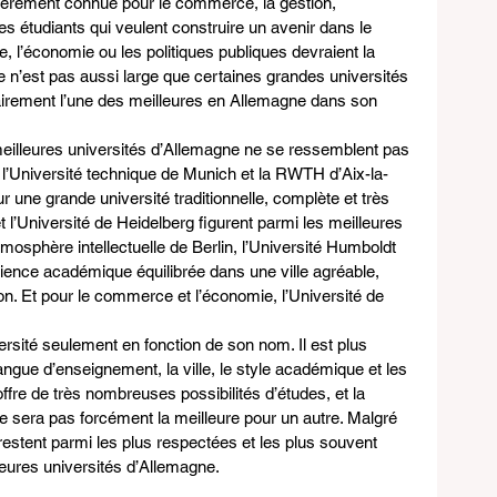
lièrement connue pour le commerce, la gestion, 
es étudiants qui veulent construire un avenir dans le 
 l’économie ou les politiques publiques devraient la 
 n’est pas aussi large que certaines grandes universités 
clairement l’une des meilleures en Allemagne dans son 
 meilleures universités d’Allemagne ne se ressemblent pas 
on, l’Université technique de Munich et la RWTH d’Aix-la-
r une grande université traditionnelle, complète et très 
l’Université de Heidelberg figurent parmi les meilleures 
mosphère intellectuelle de Berlin, l’Université Humboldt 
rience académique équilibrée dans une ville agréable, 
tion. Et pour le commerce et l’économie, l’Université de 
iversité seulement en fonction de son nom. Il est plus 
 langue d’enseignement, la ville, le style académique et les 
ffre de très nombreuses possibilités d’études, et la 
ne sera pas forcément la meilleure pour un autre. Malgré 
 restent parmi les plus respectées et les plus souvent 
eures universités d’Allemagne.