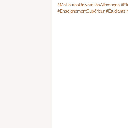
#MeilleuresUniversitésAllemagne
#Ét
#EnseignementSupérieur
#ÉtudiantsI