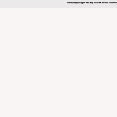
Merely appearing on this blog does not indicate endorseme