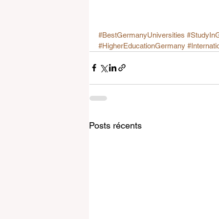
#BestGermanyUniversities
#StudyIn
#HigherEducationGermany
#Internat
Posts récents