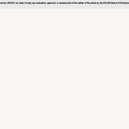
nt by QRNW, nor does it imply any evaluation, approval, or assessment of the caliber of the article by the ECLBS Board of Directors. It