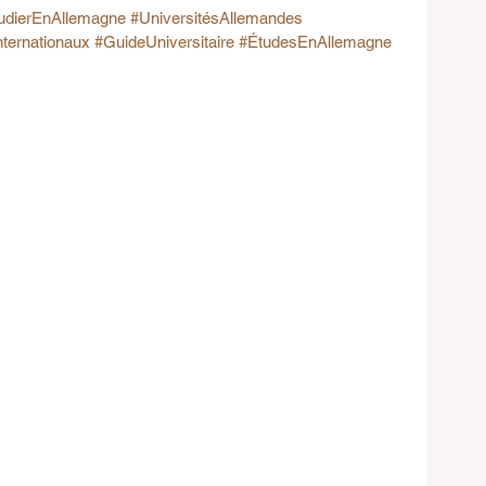
udierEnAllemagne
#UniversitésAllemandes
nternationaux
#GuideUniversitaire
#ÉtudesEnAllemagne