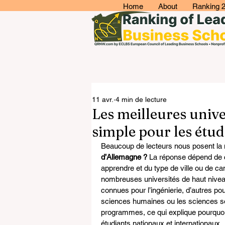
Home
About
Ranking 
11 avr.
4 min de lecture
Les meilleures unive
simple pour les étud
Beaucoup de lecteurs nous posent la
d’Allemagne ?
 La réponse dépend de c
apprendre et du type de ville ou de c
nombreuses universités de haut niveau
connues pour l’ingénierie, d’autres p
sciences humaines ou les sciences so
programmes, ce qui explique pourquoi e
étudiants nationaux et internationaux.