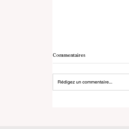
Commentaires
Rédigez un commentaire...
Le Forum Mondial de
l'Éducation 2026 dresse un
nouveau plan d'action pour
l'avenir de l'apprentissage