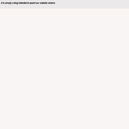
 is simply a blog intended to assist our website visitors.