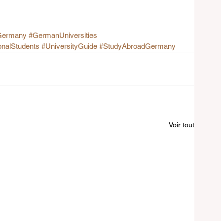
Germany
#GermanUniversities
ionalStudents
#UniversityGuide
#StudyAbroadGermany
Voir tout