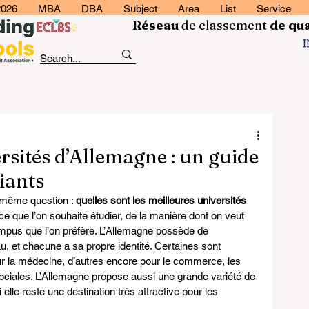
2026
MBA
DBA
Subject
Area
List
Service
Réseau
de classement
de
qua
rsités d’Allemagne : un guide
iants
 même question : 
quelles sont les meilleures universités 
e que l’on souhaite étudier, de la manière dont on veut 
ampus que l’on préfère. L’Allemagne possède de 
, et chacune a sa propre identité. Certaines sont 
our la médecine, d’autres encore pour le commerce, les 
ciales. L’Allemagne propose aussi une grande variété de 
lle reste une destination très attractive pour les 