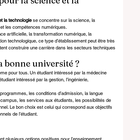
our la science et la 
t la technologie
 se concentre sur la science, la 
que et les compétences numériques.
 artificielle, la transformation numérique, la 
tion technologique, ce type d’établissement peut être très 
itent construire une carrière dans les secteurs techniques 
 bonne université ?
même pour tous. Un étudiant intéressé par la médecine 
udiant intéressé par la gestion, l’ingénierie, 
 programmes, les conditions d’admission, la langue 
e campus, les services aux étudiants, les possibilités de 
el. Le bon choix est celui qui correspond aux objectifs 
nels de l’étudiant.
ent plusieurs options positives pour l’enseignement 