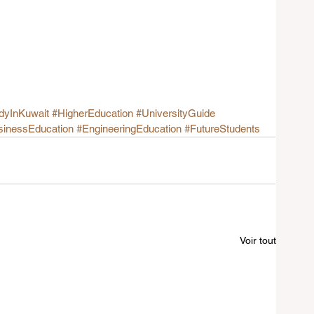
dyInKuwait
#HigherEducation
#UniversityGuide
sinessEducation
#EngineeringEducation
#FutureStudents
Voir tout