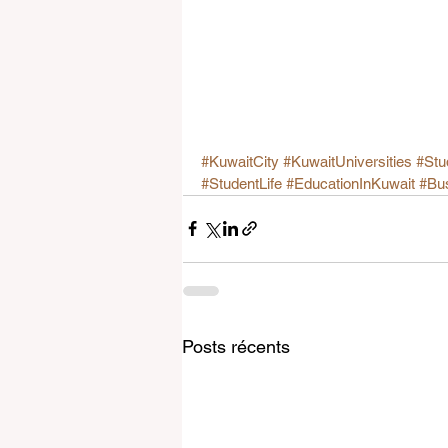
#KuwaitCity
#KuwaitUniversities
#Stu
#StudentLife
#EducationInKuwait
#Bu
Posts récents