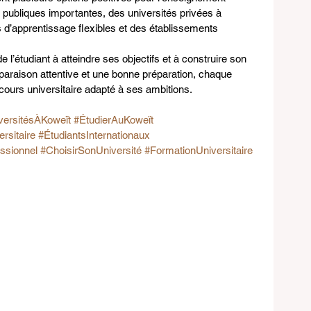
 publiques importantes, des universités privées à 
s d’apprentissage flexibles et des établissements 
de l’étudiant à atteindre ses objectifs et à construire son 
araison attentive et une bonne préparation, chaque 
cours universitaire adapté à ses ambitions.
versitésÀKoweït
#ÉtudierAuKoweït
rsitaire
#ÉtudiantsInternationaux
ssionnel
#ChoisirSonUniversité
#FormationUniversitaire