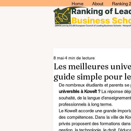
Home
About
Ranking 
8 mai
4 min de lecture
Les meilleures unive
guide simple pour les
De nombreux étudiants et parents se p
universités à Koweït ?
 La réponse dép
souhaité, de la langue d’enseignement,
professionnels à long terme.
Le Koweït accorde une grande import
des compétences. Dans la ville de Kow
privés proposent des formations dans 
gestion, la technologie, le droit, l’édu