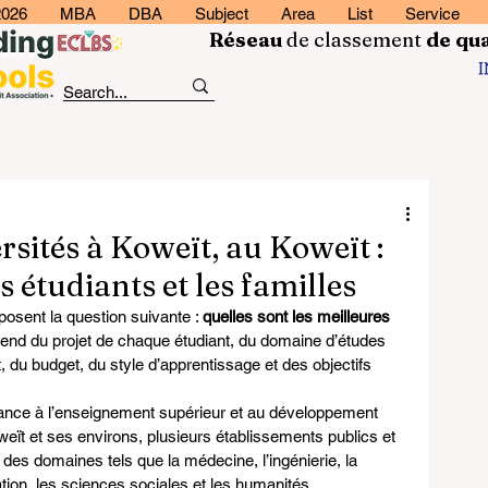
2026
MBA
DBA
Subject
Area
List
Service
Réseau
de classement
de
qua
rsités à Koweït, au Koweït :
 étudiants et les familles
osent la question suivante : 
quelles sont les meilleures 
end du projet de chaque étudiant, du domaine d’études 
 du budget, du style d’apprentissage et des objectifs 
ance à l’enseignement supérieur et au développement 
eït et ses environs, plusieurs établissements publics et 
des domaines tels que la médecine, l’ingénierie, la 
cation, les sciences sociales et les humanités.