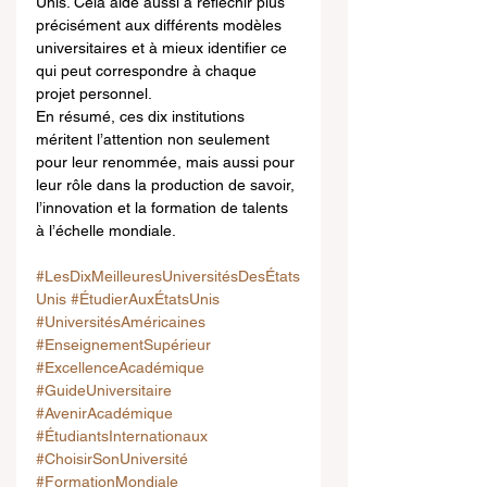
Unis. Cela aide aussi à réfléchir plus 
précisément aux différents modèles 
universitaires et à mieux identifier ce 
qui peut correspondre à chaque 
projet personnel.
En résumé, ces dix institutions 
méritent l’attention non seulement 
pour leur renommée, mais aussi pour 
leur rôle dans la production de savoir, 
l’innovation et la formation de talents 
à l’échelle mondiale.
#LesDixMeilleuresUniversitésDesÉtats
Unis
#ÉtudierAuxÉtatsUnis
#UniversitésAméricaines
#EnseignementSupérieur
#ExcellenceAcadémique
#GuideUniversitaire
#AvenirAcadémique
#ÉtudiantsInternationaux
#ChoisirSonUniversité
#FormationMondiale