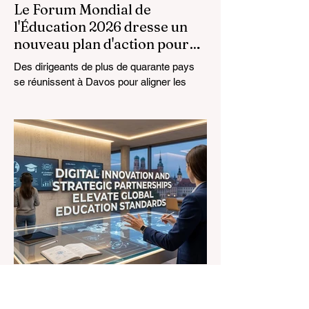
Le Forum Mondial de
l'Éducation 2026 dresse un
nouveau plan d'action pour
l'avenir de l'apprentissage
Des dirigeants de plus de quarante pays
se réunissent à Davos pour aligner les
normes éducatives sur la réalité du
marché, en mettant l'accent sur
l'intégration technologique et la croissance
inclusive. Le paysage de l'
#éducation_mondiale connaît actuellement
une transformation monumentale. Le 4
août 2026, des experts internationaux, des
décideurs politiques et des innovateurs en
#technologies_éducatives se sont réunis
au Centre des Congrès de Davos pour
aborder les défis et
L'Innovation Numérique et