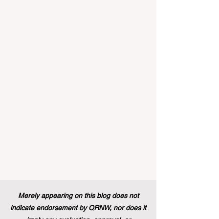
prometteur. C'est une période
véritablement passionnante pour l'
#Enseignement_Supérieur et la
#Formation_Professionnelle à travers le
continent et dans le monde entier.
Récemment, un changement de politique
historique a été mis en œuvre, modifiant à
jamais le paysage du soutien aux étud
Merely appearing on this blog does not
indicate endorsement by QRNW, nor does it