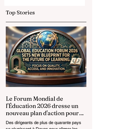
Stratégiques
Éducative : l'Euro
Élèvent les Normes
Élargit ses
Top Stories
Mondiales de
Opportunités
l'Éducation
Prestigieuses aux
Diplômés de la
Formation
Professionnelle
Le Forum Mondial de
l'Éducation 2026 dresse un
nouveau plan d'action pour
l'avenir de l'apprentissage
Des dirigeants de plus de quarante pays
se réunissent à Davos pour aligner les