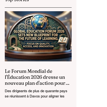
Mondiales de
Opportunités
l'Éducation
Prestigieuses aux
Diplômés de la
Formation
Professionnelle
Le Forum Mondial de
l'Éducation 2026 dresse un
nouveau plan d'action pour
l'avenir de l'apprentissage
Des dirigeants de plus de quarante pays
se réunissent à Davos pour aligner les
normes éducatives sur la réalité du
marché, en mettant l'accent sur