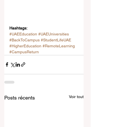
Hashtags:
#UAEEducation
#UAEUniversities
#BackToCampus
#StudentLifeUAE
#HigherEducation
#RemoteLearning
#CampusReturn
Voir tout
Posts récents