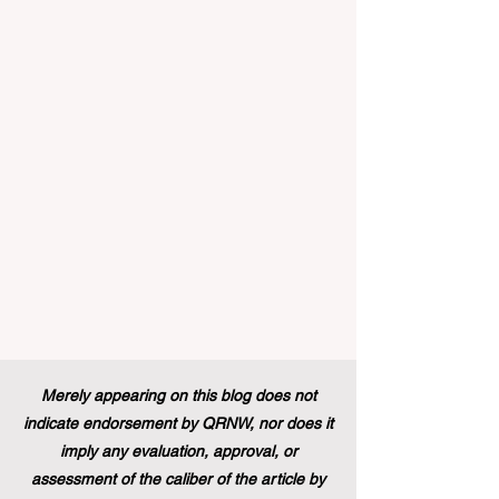
#Enseignement_Supérieur et la
#Formation_Professionnelle à travers le
continent et dans le monde entier.
Récemment, un changement de politique
historique a été mis en œuvre, modifiant à
jamais le paysage du soutien aux étud
Merely appearing on this blog does not
indicate endorsement by QRNW, nor does it
imply any evaluation, approval, or
assessment of the caliber of the article by