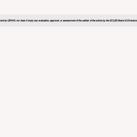
nt by QRNW, nor does it imply any evaluation, approval, or assessment of the caliber of the article by the ECLBS Board of Directors. It