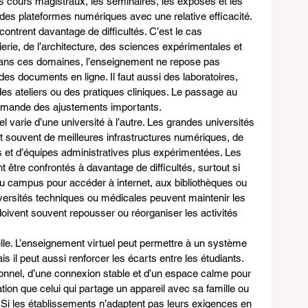
Les cours magistraux, les séminaires, les exposés et les 
 des plateformes numériques avec une relative efficacité.
contrent davantage de difficultés. C’est le cas 
rie, de l’architecture, des sciences expérimentales et 
 Dans ces domaines, l’enseignement ne repose pas 
s documents en ligne. Il faut aussi des laboratoires, 
es ateliers ou des pratiques cliniques. Le passage au 
demande des ajustements importants.
el varie d’une université à l’autre. Les grandes universités 
t souvent de meilleures infrastructures numériques, de 
 et d’équipes administratives plus expérimentées. Les 
être confrontés à davantage de difficultés, surtout si 
u campus pour accéder à internet, aux bibliothèques ou 
versités techniques ou médicales peuvent maintenir les 
doivent souvent repousser ou réorganiser les activités 
ielle. L’enseignement virtuel peut permettre à un système 
s il peut aussi renforcer les écarts entre les étudiants. 
sonnel, d’une connexion stable et d’un espace calme pour 
tion que celui qui partage un appareil avec sa famille ou 
. Si les établissements n’adaptent pas leurs exigences en 