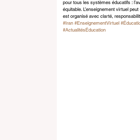
pour tous les systèmes éducatifs : l’ave
équitable. L’enseignement virtuel peut ê
est organisé avec clarté, responsabili
#Iran
#EnseignementVirtuel
#Éducati
#ActualitésÉducation