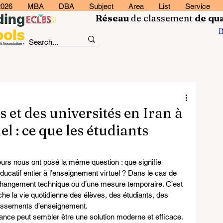
2026
MBA
DBA
Subject
Area
List
Service
Réseau
de classement
de
qua
s et des universités en Iran à
l : ce que les étudiants
urs nous ont posé la même question : que signifie 
ucatif entier à l’enseignement virtuel ? Dans le cas de 
un changement technique ou d’une mesure temporaire. C’est 
he la vie quotidienne des élèves, des étudiants, des 
blissements d’enseignement.
tance peut sembler être une solution moderne et efficace. 