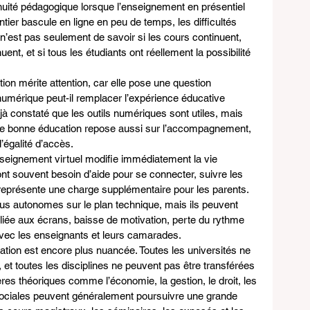
inuité pédagogique lorsque l’enseignement en présentiel 
entier bascule en ligne en peu de temps, les difficultés 
n’est pas seulement de savoir si les cours continuent, 
ent, et si tous les étudiants ont réellement la possibilité 
tion mérite attention, car elle pose une question 
numérique peut-il remplacer l’expérience éducative 
 constaté que les outils numériques sont utiles, mais 
Une bonne éducation repose aussi sur l’accompagnement, 
l’égalité d’accès.
enseignement virtuel modifie immédiatement la vie 
 ont souvent besoin d’aide pour se connecter, suivre les 
représente une charge supplémentaire pour les parents. 
us autonomes sur le plan technique, mais ils peuvent 
ue liée aux écrans, baisse de motivation, perte du rythme 
avec les enseignants et leurs camarades.
ation est encore plus nuancée. Toutes les universités ne 
et toutes les disciplines ne peuvent pas être transférées 
ières théoriques comme l’économie, la gestion, le droit, les 
ociales peuvent généralement poursuivre une grande 