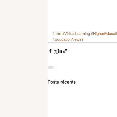
#Iran
#VirtualLearning
#HigherEducat
#EducationNewss
Posts récents