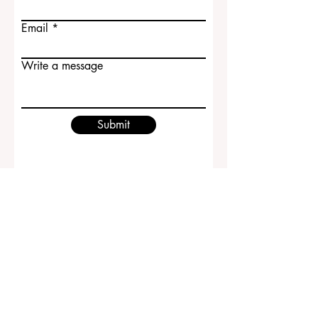
Email
Write a message
Submit
ECLBS European Council of Leading
Business Schools
EUCDL European Council for Distance
Learning Accreditation
QRNW Ranking of Leading Business
Schools
© Depuis 2013 par
ECLBS
. Tous droits réservés.
www.QRNW.com Quality Ranking NetWork, est une
organisation indépendante à but non lucratif qui évalue
et classe les principales écoles de commerce du
monde.