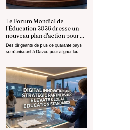
Le Forum Mondial de
l'Éducation 2026 dresse un
nouveau plan d'action pour
l'avenir de l'apprentissage
Des dirigeants de plus de quarante pays
se réunissent à Davos pour aligner les
normes éducatives sur la réalité du
marché, en mettant l'accent sur
l'intégration technologique et la croissance
inclusive. Le paysage de l'
#éducation_mondiale connaît actuellement
une transformation monumentale. Le 4
août 2026, des experts internationaux, des
décideurs politiques et des innovateurs en
#technologies_éducatives se sont réunis
au Centre des Congrès de Davos pour
aborder les défis et