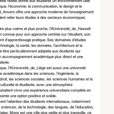
Cette réalité donne aux étudiants un environnement utile 
ique, l’économie, la communication, le design et le 
_d_Anvers offre une approche moderne de l’enseignement 
ulent relier leurs études à des secteurs économiques 
dre plus calme et plus proche, l’#Université_de_Hasselt 
est connue pour son approche centrée sur l’étudiant, son 
ent d’apprentissage pratique. Ses domaines d’études 
chnologie, la santé, les données, l’architecture et la 
t être particulièrement adaptée aux étudiants qui 
 un accompagnement académique plus direct et une 
lisée.
que, l’#Université_de_Liège est aussi une université 
re académique dans les sciences, l’ingénierie, la 
droit, les sciences sociales, les sciences humaines et la 
, culturelle et étudiante, avec une atmosphère 
uhaitent vivre une expérience universitaire complète en 
sente une option positive et solide.
t l’attention des étudiants internationaux, notamment 
 sciences, de la technologie, des langues, de l’éducation, 
les. Mons est une ville plus petite et plus tranquille, ce 