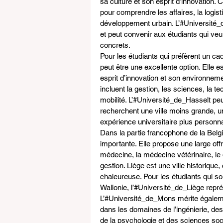
sa culture et son esprit d’innovation. 
pour comprendre les affaires, la logist
développement urbain. L’#Université
et peut convenir aux étudiants qui ve
concrets.
Pour les étudiants qui préfèrent un ca
peut être une excellente option. Elle 
esprit d’innovation et son environnem
incluent la gestion, les sciences, la te
mobilité. L’#Université_de_Hasselt peu
recherchent une ville moins grande,
expérience universitaire plus personna
Dans la partie francophone de la Belgi
importante. Elle propose une large off
médecine, la médecine vétérinaire, le 
gestion. Liège est une ville historique
chaleureuse. Pour les étudiants qui so
Wallonie, l’#Université_de_Liège repré
L’#Université_de_Mons mérite égalemen
dans les domaines de l’ingénierie, des
de la psychologie et des sciences socia