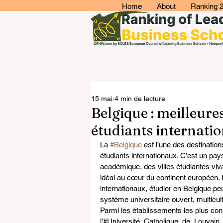
Home
About
Ranking 
15 mai
4 min de lecture
Belgique : meilleure
étudiants internati
La 
#Belgique
 est l’une des destinatio
étudiants internationaux. C’est un pays
académique, des villes étudiantes viv
idéal au cœur du continent européen. P
internationaux, étudier en Belgique pe
système universitaire ouvert, multicu
Parmi les établissements les plus con
l’#Université_Catholique_de_Louvain_KU