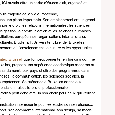
CLouvain offre un cadre d’études clair, organisé et 
 ville majeure de la vie européenne, 
upe une place importante. Son emplacement est un grand 
par le droit, les relations internationales, les sciences 
 la gestion, la communication et les sciences humaines. 
itutions européennes, organisations internationales, 
lturels. Étudier à l’#Université_Libre_de_Bruxelles 
ement où l’enseignement, la culture et les opportunités 
iteit_Brussel
, que l’on peut présenter en français comme 
xelles, propose une expérience académique moderne et 
udiants de nombreux pays et offre des programmes dans 
aires, la communication, les sciences sociales, la 
es européennes. Sa présence à Bruxelles donne aux 
ndiale, multiculturelle et professionnelle. 
elles peut donc être un bon choix pour ceux qui veulent 
e.
stitution intéressante pour les étudiants internationaux. 
port, son commerce international, son design, sa mode, 