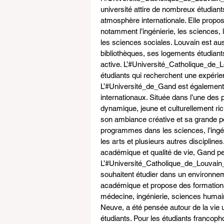
université attire de nombreux étudian
atmosphère internationale. Elle prop
notamment l’ingénierie, les sciences, 
les sciences sociales. Louvain est aus
bibliothèques, ses logements étudiants
active. L’#Université_Catholique_de_L
étudiants qui recherchent une expérie
L’#Université_de_Gand est également u
internationaux. Située dans l’une des p
dynamique, jeune et culturellement ri
son ambiance créative et sa grande p
programmes dans les sciences, l’ingén
les arts et plusieurs autres discipline
académique et qualité de vie, Gand peu
L’#Université_Catholique_de_Louvain_
souhaitent étudier dans un environnem
académique et propose des formations 
médecine, ingénierie, sciences humaine
Neuve, a été pensée autour de la vie un
étudiants. Pour les étudiants francoph