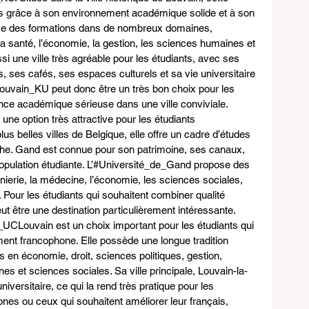
ts grâce à son environnement académique solide et à son 
ose des formations dans de nombreux domaines, 
la santé, l’économie, la gestion, les sciences humaines et 
si une ville très agréable pour les étudiants, avec ses 
, ses cafés, ses espaces culturels et sa vie universitaire 
ouvain_KU peut donc être un très bon choix pour les 
nce académique sérieuse dans une ville conviviale.
ne option très attractive pour les étudiants 
lus belles villes de Belgique, elle offre un cadre d’études 
che. Gand est connue pour son patrimoine, ses canaux, 
opulation étudiante. L’#Université_de_Gand propose des 
ierie, la médecine, l’économie, les sciences sociales, 
s. Pour les étudiants qui souhaitent combiner qualité 
t être une destination particulièrement intéressante.
UCLouvain est un choix important pour les étudiants qui 
ent francophone. Elle possède une longue tradition 
en économie, droit, sciences politiques, gestion, 
s et sciences sociales. Sa ville principale, Louvain-la-
iversitaire, ce qui la rend très pratique pour les 
ones ou ceux qui souhaitent améliorer leur français, 