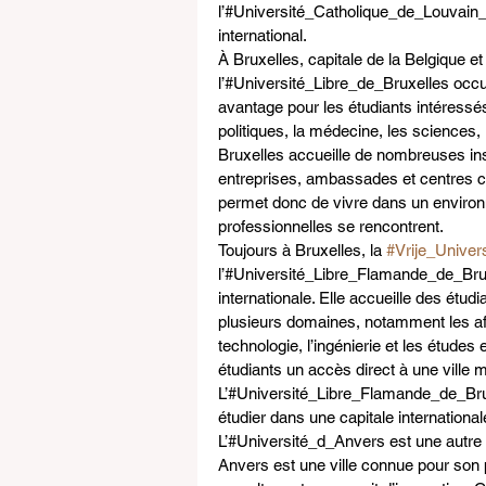
l’#Université_Catholique_de_Louvain_U
international.
À Bruxelles, capitale de la Belgique et
l’#Université_Libre_de_Bruxelles occ
avantage pour les étudiants intéressés 
politiques, la médecine, les sciences,
Bruxelles accueille de nombreuses inst
entreprises, ambassades et centres cu
permet donc de vivre dans un environn
professionnelles se rencontrent.
Toujours à Bruxelles, la 
#Vrije_Univers
l’#Université_Libre_Flamande_de_Bru
internationale. Elle accueille des ét
plusieurs domaines, notamment les aff
technologie, l’ingénierie et les étud
étudiants un accès direct à une ville mo
L’#Université_Libre_Flamande_de_Brux
étudier dans une capitale international
L’#Université_d_Anvers est une autre in
Anvers est une ville connue pour son 