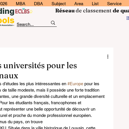
2026
MBA
DBA
Subject
Area
List
Service
Réseau
de classement
de
qua
s universités pour les
onaux
ns d’études les plus intéressantes en 
#Europe
 pour les 
 de taille modeste, mais il possède une forte tradition 
antes, une grande diversité culturelle et un emplacement 
our les étudiants français, francophones et 
ut représenter une belle opportunité de découvrir un 
lturel et proche du monde professionnel européen.
nus du pays, on trouve 
. Située dans la ville historique de Louvain, cette 