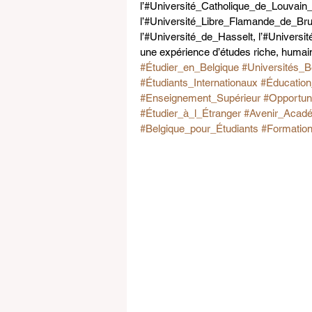
l’#Université_Catholique_de_Louvain_
l’#Université_Libre_Flamande_de_Brux
l’#Université_de_Hasselt, l’#Universi
une expérience d’études riche, humaine
#Étudier_en_Belgique
#Universités_B
#Étudiants_Internationaux
#Éducatio
#Enseignement_Supérieur
#Opportuni
#Étudier_à_l_Étranger
#Avenir_Acad
#Belgique_pour_Étudiants
#Formation