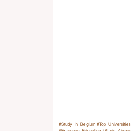
#Study_in_Belgium
#Top_Universitie
#European_Education
#Study_Abroa