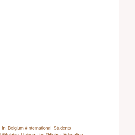
s_in_Belgium
#International_Students
d
#Belgian_Universities
#Higher_Education