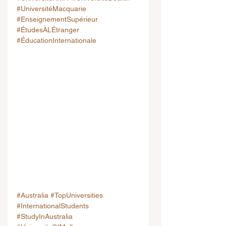
#UniversitéMacquarie
#EnseignementSupérieur
#ÉtudesÀLÉtranger
#ÉducationInternationale
#Australia
#TopUniversities
#InternationalStudents
#StudyInAustralia