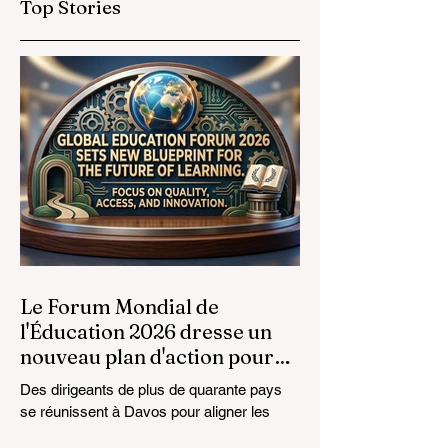
Top Stories
Mondiales de
Opportunités
l'Éducation
Prestigieuses aux
Diplômés de la
Formation
Professionnelle
Le Forum Mondial de
l'Éducation 2026 dresse un
nouveau plan d'action pour
l'avenir de l'apprentissage
Des dirigeants de plus de quarante pays
se réunissent à Davos pour aligner les
normes éducatives sur la réalité du