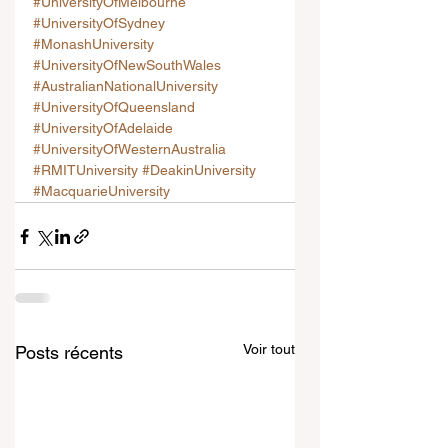
#UniversityOfMelbourne
#UniversityOfSydney
#MonashUniversity
#UniversityOfNewSouthWales
#AustralianNationalUniversity
#UniversityOfQueensland
#UniversityOfAdelaide
#UniversityOfWesternAustralia
#RMITUniversity
#DeakinUniversity
#MacquarieUniversity
Voir tout
Posts récents