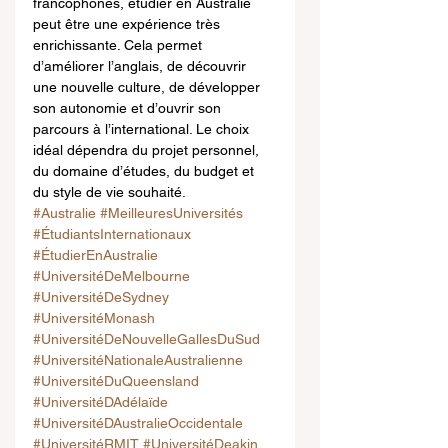
francophones, étudier en Australie 
peut être une expérience très 
enrichissante. Cela permet 
d’améliorer l’anglais, de découvrir 
une nouvelle culture, de développer 
son autonomie et d’ouvrir son 
parcours à l’international. Le choix 
idéal dépendra du projet personnel, 
du domaine d’études, du budget et 
du style de vie souhaité.
#Australie
#MeilleuresUniversités
#ÉtudiantsInternationaux
#ÉtudierEnAustralie
#UniversitéDeMelbourne
#UniversitéDeSydney
#UniversitéMonash
#UniversitéDeNouvelleGallesDuSud
#UniversitéNationaleAustralienne
#UniversitéDuQueensland
#UniversitéDAdélaïde
#UniversitéDAustralieOccidentale
#UniversitéRMIT
#UniversitéDeakin