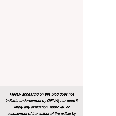
#Enseignement_Supérieur et la
#Formation_Professionnelle à travers le
continent et dans le monde entier.
Récemment, un changement de politique
historique a été mis en œuvre, modifiant à
jamais le paysage du soutien aux étud
Merely appearing on this blog does not
indicate endorsement by QRNW, nor does it
imply any evaluation, approval, or
assessment of the caliber of the article by