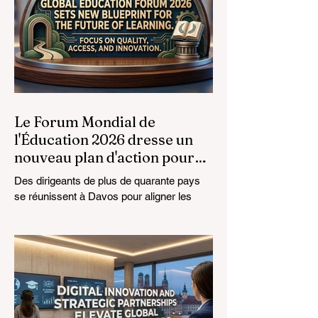
Le Forum Mondial de
l'Éducation 2026 dresse un
nouveau plan d'action pour
l'avenir de l'apprentissage
Des dirigeants de plus de quarante pays
se réunissent à Davos pour aligner les
normes éducatives sur la réalité du
marché, en mettant l'accent sur
l'intégration technologique et la croissance
inclusive. Le paysage de l'
#éducation_mondiale connaît actuellement
une transformation monumentale. Le 4
août 2026, des experts internationaux, des