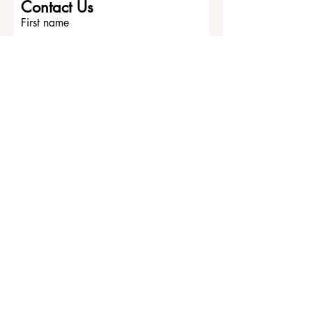
Contact Us
First name
Last name
Email
Write a message
Submit
ECLBS European Council of Leading
Business Schools
EUCDL European Council for Distance
Learning Accreditation
QRNW Ranking of Leading Business
Schools