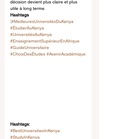
décision devient plus claire et plus 
utile à long terme.
Hashtags 
:
#MeilleuresUniversitésDuKenya
#ÉtudierAuKenya
#UniversitésAuKenya
#EnseignementSupérieurEnAfrique
#GuideUniversitaire
#ChoixDesÉtudes
#AvenirAcadémique
Hashtags:
#BestUniversitiesInKenya
#StudyInKenya