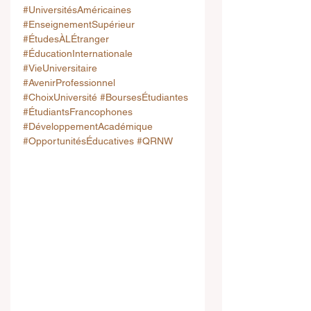
#UniversitésAméricaines
#EnseignementSupérieur
#ÉtudesÀLÉtranger
#ÉducationInternationale
#VieUniversitaire
#AvenirProfessionnel
#ChoixUniversité
#BoursesÉtudiantes
#ÉtudiantsFrancophones
#DéveloppementAcadémique
#OpportunitésÉducatives
#QRNW