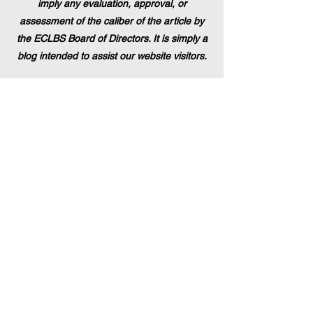
imply any evaluation, approval, or
assessment of the caliber of the article by
the ECLBS Board of Directors. It is simply a
blog intended to assist our website visitors.
Restez informé des derniers
classements et informations dans le
domaine de la formation
commerciale. Abonnez-vous à notre
newsletter pour des mises à jour
exclusives.
Email
Subscribe Now