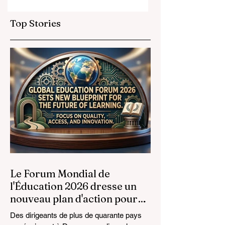
Stratégiques
Éducative : l'Euro
Élèvent les Normes
Élargit ses
Top Stories
Mondiales de
Opportunités
l'Éducation
Prestigieuses aux
Diplômés de la
Formation
Professionnelle
Le Forum Mondial de
l'Éducation 2026 dresse un
nouveau plan d'action pour
l'avenir de l'apprentissage
Des dirigeants de plus de quarante pays