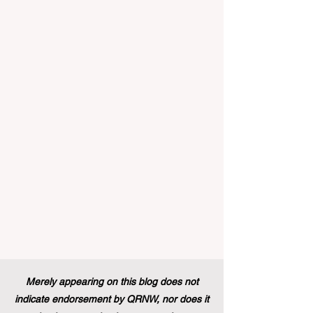
prometteur. C'est une période
véritablement passionnante pour l'
#Enseignement_Supérieur et la
#Formation_Professionnelle à travers le
continent et dans le monde entier.
Récemment, un changement de politique
historique a été mis en œuvre, modifiant à
jamais le paysage du soutien aux étud
Merely appearing on this blog does not
indicate endorsement by QRNW, nor does it