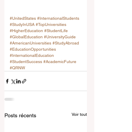
#UnitedStates
#InternationalStudents
#StudyInUSA
#TopUniversities
#HigherEducation
#StudentLife
#GlobalEducation
#UniversityGuide
#AmericanUniversities
#StudyAbroad
#EducationOpportunities
#InternationalEducation
#StudentSuccess
#AcademicFuture
#QRNW
Voir tout
Posts récents