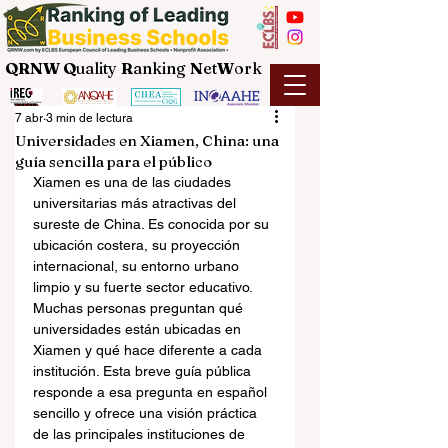
QRNW Q
uality
R
anking
N
et
W
ork
7 abr
3 min de lectura
Universidades en Xiamen, China: una
guía sencilla para el público
Xiamen es una de las ciudades 
universitarias más atractivas del 
sureste de China. Es conocida por su 
ubicación costera, su proyección 
internacional, su entorno urbano 
limpio y su fuerte sector educativo. 
Muchas personas preguntan qué 
universidades están ubicadas en 
Xiamen y qué hace diferente a cada 
institución. Esta breve guía pública 
responde a esa pregunta en español 
sencillo y ofrece una visión práctica 
de las principales instituciones de 