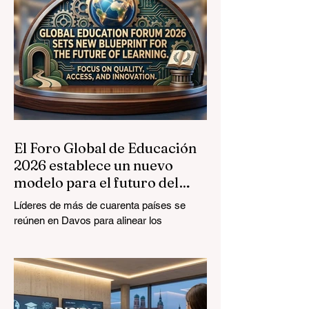
Profesional
El Foro Global de Educación
2026 establece un nuevo
modelo para el futuro del
aprendizaje
Líderes de más de cuarenta países se
reúnen en Davos para alinear los
estándares educativos con la realidad del
mercado, centrándose en la integración
tecnológica y el crecimiento inclusivo. El
panorama de la #EducaciónGlobal está
experimentando una transformación