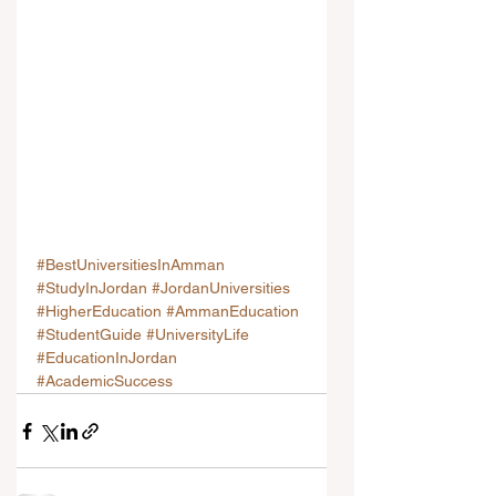
#BestUniversitiesInAmman
#StudyInJordan
#JordanUniversities
#HigherEducation
#AmmanEducation
#StudentGuide
#UniversityLife
#EducationInJordan
#AcademicSuccess