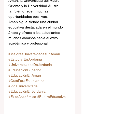
Amán, la Universidad del Medio 
Oriente y la Universidad Al-Isra 
también ofrecen muchas 
oportunidades positivas.
Amán sigue siendo una ciudad 
educativa destacada en el mundo 
árabe y ofrece a los estudiantes 
muchos caminos hacia el éxito 
académico y profesional.
#MejoresUniversidadesEnAmán
#EstudiarEnJordania
#UniversidadesDeJordania
#EducaciónSuperior
#EducaciónEnAmán
#GuíaParaEstudiantes
#VidaUniversitaria
#EducaciónEnJordania
#ÉxitoAcadémico
#FuturoEducativo