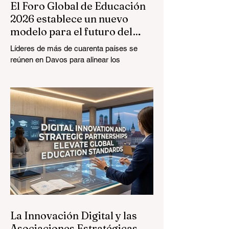
El Foro Global de Educación
2026 establece un nuevo
modelo para el futuro del
aprendizaje
Líderes de más de cuarenta países se
reúnen en Davos para alinear los
estándares educativos con la realidad del
mercado, centrándose en la integración
tecnológica y el crecimiento inclusivo. El
panorama de la #EducaciónGlobal está
experimentando una transformación
monumental y sin precedentes. El 4 de
agosto de 2026, expertos internacionales,
responsables políticos e innovadores de
#EdTech convergieron en el Centro de
Congresos de Davos para abordar los
desafíos y oportunidad
La Innovación Digital y las
Asociaciones Estratégicas