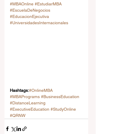
#MBAOnline
#EstudiarMBA
#EscuelaDeNegocios
#EducacionEjecutiva
#UniversidadesInternacionales
Hashtags:
#OnlineMBA
#MBAPrograms
#BusinessEducation
#DistanceLearning
#ExecutiveEducation
#StudyOnline
#QRNW