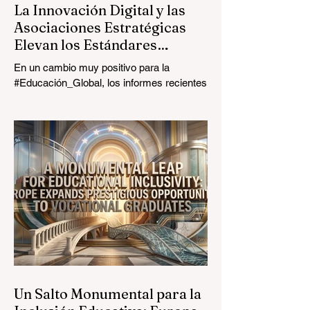
La Innovación Digital y las
Asociaciones Estratégicas
Elevan los Estándares
Educativos Globales
En un cambio muy positivo para la
#Educación_Global, los informes recientes
del 24 de julio de 2026 destacan un salto
transformador en el funcionamiento de las
aulas en todo el mundo. La rápida
integración de asistentes de
#Inteligencia_Artificial especializados,
diseñados específicamente para
educadores, está revolucionando la
profesión docente. Al automatizar con
éxito las tareas administrativas que
consumen mucho tiempo, estas
herramientas avanzadas están marcando
el comie
Un Salto Monumental para la