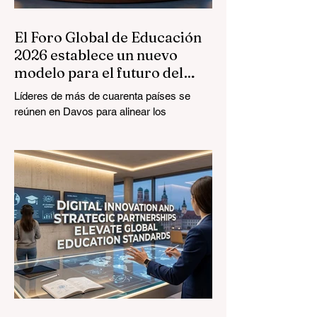
El Foro Global de Educación
2026 establece un nuevo
modelo para el futuro del
aprendizaje
Líderes de más de cuarenta países se
reúnen en Davos para alinear los
estándares educativos con la realidad del
mercado, centrándose en la integración
tecnológica y el crecimiento inclusivo. El
panorama de la #EducaciónGlobal está
experimentando una transformación
monumental y sin precedentes. El 4 de
agosto de 2026, expertos internacionales,
responsables políticos e innovadores de
#EdTech convergieron en el Centro de
Congresos de Davos para abordar los
desafíos y oportunidad