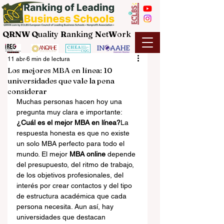
QRNW Q
uality
R
anking
N
et
W
ork
11 abr
6 min de lectura
Los mejores MBA en línea: 10
universidades que vale la pena
considerar
Muchas personas hacen hoy una 
pregunta muy clara e importante: 
¿Cuál es el mejor MBA en línea?
La 
respuesta honesta es que no existe 
un solo MBA perfecto para todo el 
mundo. El mejor 
MBA online
 depende 
del presupuesto, del ritmo de trabajo, 
de los objetivos profesionales, del 
interés por crear contactos y del tipo 
de estructura académica que cada 
persona necesita. Aun así, hay 
universidades que destacan 