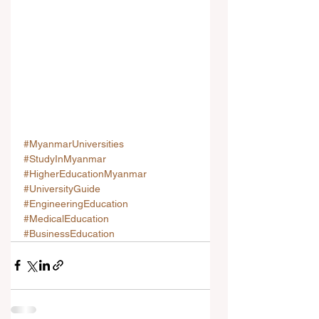
#MyanmarUniversities
#StudyInMyanmar
#HigherEducationMyanmar
#UniversityGuide
#EngineeringEducation
#MedicalEducation
#BusinessEducation