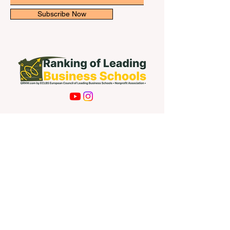
Subscribe Now
Contact Us
First name
Last name
Email