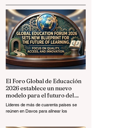
Globales
Prestigiosas a los
Graduados de
Formación
Profesional
El Foro Global de Educación
2026 establece un nuevo
modelo para el futuro del
aprendizaje
Líderes de más de cuarenta países se
reúnen en Davos para alinear los
estándares educativos con la realidad del
mercado, centrándose en la integración