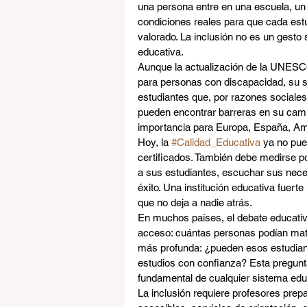
una persona entre en una escuela, un i
condiciones reales para que cada estu
valorado. La inclusión no es un gesto
educativa.
Aunque la actualización de la UNESCO
para personas con discapacidad, su s
estudiantes que, por razones sociales,
pueden encontrar barreras en su cami
importancia para Europa, España, Amé
Hoy, la 
#Calidad_Educativa
 ya no pue
certificados. También debe medirse p
a sus estudiantes, escuchar sus neces
éxito. Una institución educativa fuert
que no deja a nadie atrás.
En muchos países, el debate educativ
acceso: cuántas personas podían matr
más profunda: ¿pueden esos estudiant
estudios con confianza? Esta pregunta
fundamental de cualquier sistema educ
La inclusión requiere profesores prepa