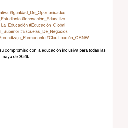
ativa
#Igualdad_De_Oportunidades
Estudiante
#Innovación_Educativa
_La_Educación
#Educación_Global
n_Superior
#Escuelas_De_Negocios
Aprendizaje_Permanente
#Clasificación_QRNW
ompromiso con la educación inclusiva para todas las 
e mayo de 2026.