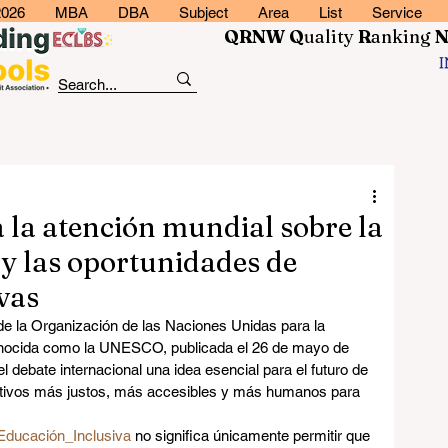
2026
MBA
DBA
Subject
Area
List
Service
QRNW Q
uality
R
anking
la atención mundial sobre la
 y las oportunidades de
vas
de la Organización de las Naciones Unidas para la 
conocida como la UNESCO, publicada el 26 de mayo de 
l debate internacional una idea esencial para el futuro de 
cativos más justos, más accesibles y más humanos para 
Educación_Inclusiva
 no significa únicamente permitir que 