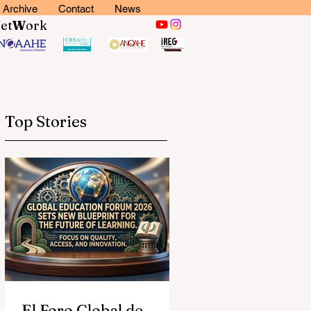
Archive
Contact
News
N
et
W
ork
Top Stories
El Foro Global de