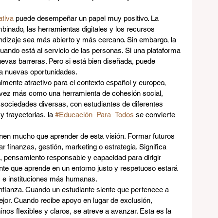
tiva
 puede desempeñar un papel muy positivo. La 
binado, las herramientas digitales y los recursos 
ndizaje sea más abierto y más cercano. Sin embargo, la 
cuando está al servicio de las personas. Si una plataforma 
uevas barreras. Pero si está bien diseñada, puede 
 a nuevas oportunidades.
mente atractivo para el contexto español y europeo, 
 vez más como una herramienta de cohesión social, 
sociedades diversas, con estudiantes de diferentes 
 trayectorias, la 
#Educación_Para_Todos
 se convierte 
nen mucho que aprender de esta visión. Formar futuros 
r finanzas, gestión, marketing o estrategia. Significa 
l, pensamiento responsable y capacidad para dirigir 
nte que aprende en un entorno justo y respetuoso estará 
 e instituciones más humanas.
onfianza. Cuando un estudiante siente que pertenece a 
or. Cuando recibe apoyo en lugar de exclusión, 
os flexibles y claros, se atreve a avanzar. Esta es la 