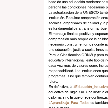
base de una educación moderna: no tr
persona las condiciones necesarias pa
La actualización de la UNESCO tambié
institución. Requiere cooperación entr
sociales, organismos de calidad y la p
es fundamental para transformar buen
El mensaje final es positivo y esper
comprensión más amplia de la calidad
necesario construir entornos donde apr
une educación, justicia social, innova
Para la Clasificación QRNW y para to
educativo internacional, este tipo de 
cada vez más de valores como inclusió
responsabilidad. Las instituciones que
programas, sino que también contribu
futuro.
En definitiva, la 
#Educación_Inclusiva
educativa del siglo XXI. Una instituc
diploma, sino la que ofrece confianz
#Aprendizaje_Para_Todos
 es también
más humano.