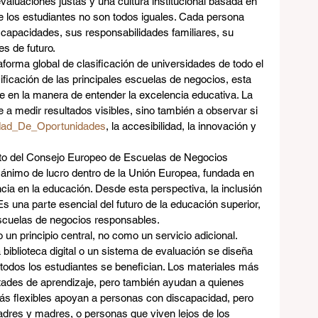
evaluaciones justas y una cultura institucional basada en 
e los estudiantes no son todos iguales. Cada persona 
 capacidades, sus responsabilidades familiares, su 
s de futuro.
forma global de clasificación de universidades de todo el 
ificación de las principales escuelas de negocios, esta 
te en la manera de entender la excelencia educativa. La 
 a medir resultados visibles, sino también a observar si 
dad_De_Oportunidades
, la accesibilidad, la innovación y 
to del Consejo Europeo de Escuelas de Negocios 
 ánimo de lucro dentro de la Unión Europea, fundada en 
cia en la educación. Desde esta perspectiva, la inclusión 
s una parte esencial del futuro de la educación superior, 
escuelas de negocios responsables.
 un principio central, no como un servicio adicional. 
biblioteca digital o un sistema de evaluación se diseña 
todos los estudiantes se benefician. Los materiales más 
ltades de aprendizaje, pero también ayudan a quienes 
más flexibles apoyan a personas con discapacidad, pero 
adres y madres, o personas que viven lejos de los 