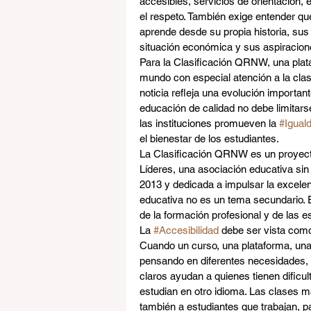
accesibles, servicios de orientación, 
el respeto. También exige entender qu
aprende desde su propia historia, sus
situación económica y sus aspiracione
Para la Clasificación QRNW, una plata
mundo con especial atención a la clas
noticia refleja una evolución importan
educación de calidad no debe limitarse
las instituciones promueven la 
#Igual
el bienestar de los estudiantes.
La Clasificación QRNW es un proyec
Líderes, una asociación educativa sin
2013 y dedicada a impulsar la excelen
educativa no es un tema secundario. E
de la formación profesional y de las 
La 
#Accesibilidad
 debe ser vista como
Cuando un curso, una plataforma, una 
pensando en diferentes necesidades, 
claros ayudan a quienes tienen dificu
estudian en otro idioma. Las clases 
también a estudiantes que trabajan, p