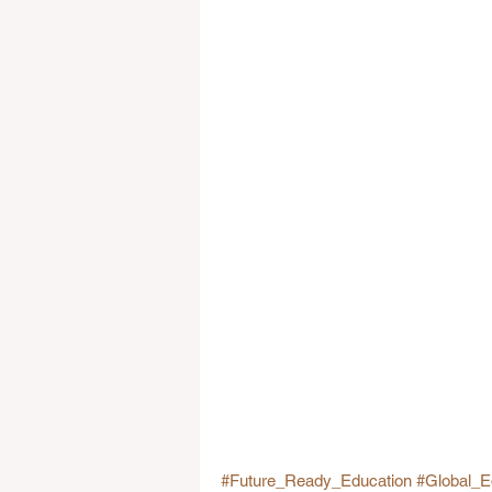
#Future_Ready_Education
#Global_E