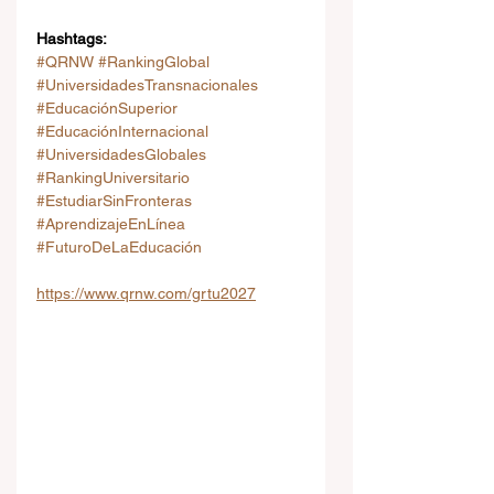
Hashtags:
#QRNW
#RankingGlobal
#UniversidadesTransnacionales
#EducaciónSuperior
#EducaciónInternacional
#UniversidadesGlobales
#RankingUniversitario
#EstudiarSinFronteras
#AprendizajeEnLínea
#FuturoDeLaEducación
https://www.qrnw.com/grtu2027