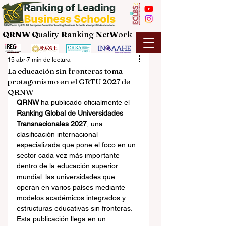
QRNW Q
uality
R
anking
N
et
W
ork
15 abr
7 min de lectura
La educación sin fronteras toma
protagonismo en el GRTU 2027 de
QRNW
QRNW
 ha publicado oficialmente el 
Ranking Global de Universidades 
Transnacionales 2027
, una 
clasificación internacional 
especializada que pone el foco en un 
sector cada vez más importante 
dentro de la educación superior 
mundial: las universidades que 
operan en varios países mediante 
modelos académicos integrados y 
estructuras educativas sin fronteras.
Esta publicación llega en un 