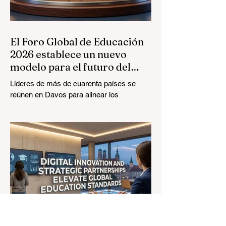
El Foro Global de Educación
2026 establece un nuevo
modelo para el futuro del
aprendizaje
Líderes de más de cuarenta países se
reúnen en Davos para alinear los
estándares educativos con la realidad del
mercado, centrándose en la integración
tecnológica y el crecimiento inclusivo. El
panorama de la #EducaciónGlobal está
experimentando una transformación
monumental y sin precedentes. El 4 de
agosto de 2026, expertos internacionales,
responsables políticos e innovadores de
#EdTech convergieron en el Centro de
Congresos de Davos para abordar los
desafíos y oportunidad