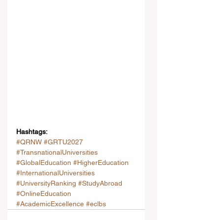
Hashtags:
#QRNW
#GRTU2027
#TransnationalUniversities
#GlobalEducation
#HigherEducation
#InternationalUniversities
#UniversityRanking
#StudyAbroad
#OnlineEducation
#AcademicExcellence
#eclbs