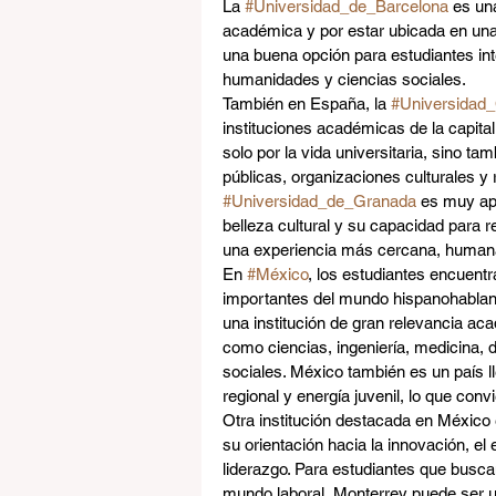
La 
#Universidad_de_Barcelona
 es un
académica y por estar ubicada en una 
una buena opción para estudiantes int
humanidades y ciencias sociales.
También en España, la 
#Universidad
instituciones académicas de la capita
solo por la vida universitaria, sino ta
públicas, organizaciones culturales y r
#Universidad_de_Granada
 es muy apr
belleza cultural y su capacidad para r
una experiencia más cercana, humana 
En 
#México
, los estudiantes encuent
importantes del mundo hispanohablant
una institución de gran relevancia aca
como ciencias, ingeniería, medicina, 
sociales. México también es un país ll
regional y energía juvenil, lo que conv
Otra institución destacada en México 
su orientación hacia la innovación, el 
liderazgo. Para estudiantes que busc
mundo laboral, Monterrey puede ser 