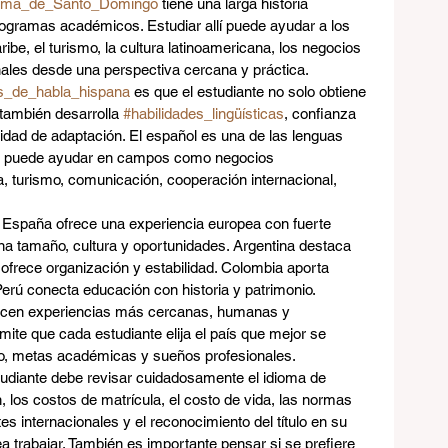
noma_de_Santo_Domingo
 tiene una larga historia 
rogramas académicos. Estudiar allí puede ayudar a los 
be, el turismo, la cultura latinoamericana, los negocios 
onales desde una perspectiva cercana y práctica.
s_de_habla_hispana
 es que el estudiante no solo obtiene 
ambién desarrolla 
#habilidades_lingüísticas
, confianza 
cidad de adaptación. El español es una de las lenguas 
o puede ayudar en campos como negocios 
a, turismo, comunicación, cooperación internacional, 
. España ofrece una experiencia europea con fuerte 
na tamaño, cultura y oportunidades. Argentina destaca 
le ofrece organización y estabilidad. Colombia aporta 
Perú conecta educación con historia y patrimonio. 
ecen experiencias más cercanas, humanas y 
mite que cada estudiante elija el país que mejor se 
to, metas académicas y sueños profesionales.
studiante debe revisar cuidadosamente el idioma de 
 los costos de matrícula, el costo de vida, las normas 
es internacionales y el reconocimiento del título en su 
a trabajar. También es importante pensar si se prefiere 