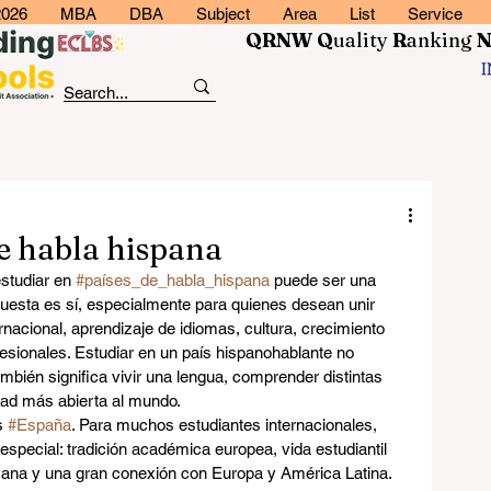
2026
MBA
DBA
Subject
Area
List
Service
QRNW Q
uality
R
anking
de habla hispana
studiar en 
#países_de_habla_hispana
 puede ser una 
puesta es sí, especialmente para quienes desean unir 
ernacional, aprendizaje de idiomas, cultura, crecimiento 
sionales. Estudiar en un país hispanohablante no 
ambién significa vivir una lengua, comprender distintas 
dad más abierta al mundo.
s 
#España
. Para muchos estudiantes internacionales, 
pecial: tradición académica europea, vida estudiantil 
rcana y una gran conexión con Europa y América Latina. 