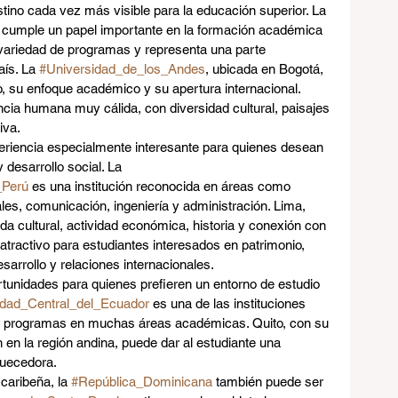
tino cada vez más visible para la educación superior. La 
 cumple un papel importante en la formación académica 
 variedad de programas y representa una parte 
aís. La 
#Universidad_de_los_Andes
, ubicada en Bogotá, 
 su enfoque académico y su apertura internacional. 
cia humana muy cálida, con diversidad cultural, paisajes 
iva.
periencia especialmente interesante para quienes desean 
 desarrollo social. La 
_Perú
 es una institución reconocida en áreas como 
es, comunicación, ingeniería y administración. Lima, 
da cultural, actividad económica, historia y conexión con 
 atractivo para estudiantes interesados en patrimonio, 
sarrollo y relaciones internacionales.
tunidades para quienes prefieren un entorno de estudio 
idad_Central_del_Ecuador
 es una de las instituciones 
ce programas en muchas áreas académicas. Quito, con su 
n en la región andina, puede dar al estudiante una 
iquecedora.
aribeña, la 
#República_Dominicana
 también puede ser 