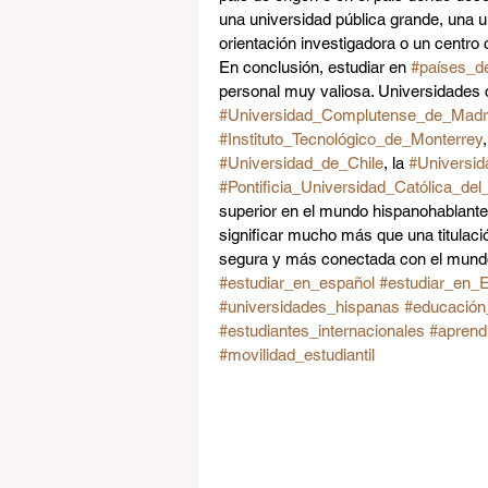
una universidad pública grande, una u
orientación investigadora o un centro 
En conclusión, estudiar en 
#países_d
personal muy valiosa. Universidades 
#Universidad_Complutense_de_Madr
#Instituto_Tecnológico_de_Monterrey
,
#Universidad_de_Chile
, la 
#Universi
#Pontificia_Universidad_Católica_del
superior en el mundo hispanohablante
significar mucho más que una titulació
segura y más conectada con el mund
#estudiar_en_español
#estudiar_en_
#universidades_hispanas
#educación_
#estudiantes_internacionales
#aprend
#movilidad_estudiantil