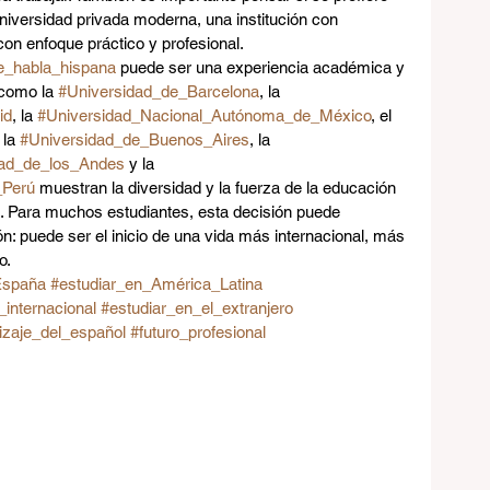
niversidad privada moderna, una institución con 
con enfoque práctico y profesional.
e_habla_hispana
 puede ser una experiencia académica y 
como la 
#Universidad_de_Barcelona
, la 
id
, la 
#Universidad_Nacional_Autónoma_de_México
, el 
 la 
#Universidad_de_Buenos_Aires
, la 
dad_de_los_Andes
 y la 
_Perú
 muestran la diversidad y la fuerza de la educación 
. Para muchos estudiantes, esta decisión puede 
n: puede ser el inicio de una vida más internacional, más 
o.
España
#estudiar_en_América_Latina
internacional
#estudiar_en_el_extranjero
izaje_del_español
#futuro_profesional