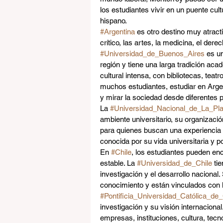
los estudiantes vivir en un puente cul
hispano.
#Argentina
 es otro destino muy atract
crítico, las artes, la medicina, el dere
#Universidad_de_Buenos_Aires
 es u
región y tiene una larga tradición ac
cultural intensa, con bibliotecas, teat
muchos estudiantes, estudiar en Argen
y mirar la sociedad desde diferentes 
La 
#Universidad_Nacional_de_La_Pla
ambiente universitario, su organizació
para quienes buscan una experiencia m
conocida por su vida universitaria y p
En 
#Chile
, los estudiantes pueden e
estable. La 
#Universidad_de_Chile
 ti
investigación y el desarrollo nacion
conocimiento y están vinculados con la 
#Pontificia_Universidad_Católica_de_
investigación y su visión internacional
empresas, instituciones, cultura, tecno