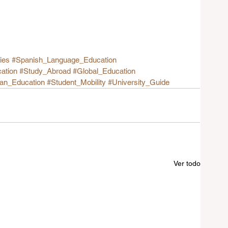
ies
#Spanish_Language_Education
ation
#Study_Abroad
#Global_Education
an_Education
#Student_Mobility
#University_Guide
Ver todo