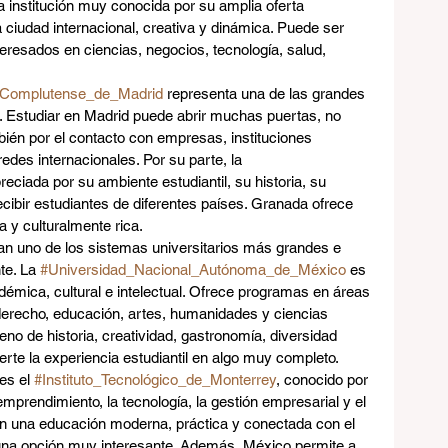
a institución muy conocida por su amplia oferta 
ciudad internacional, creativa y dinámica. Puede ser 
eresados en ciencias, negocios, tecnología, salud, 
_Complutense_de_Madrid
 representa una de las grandes 
l. Estudiar en Madrid puede abrir muchas puertas, no 
mbién por el contacto con empresas, instituciones 
edes internacionales. Por su parte, la 
eciada por su ambiente estudiantil, su historia, su 
ecibir estudiantes de diferentes países. Granada ofrece 
y culturalmente rica.
ran uno de los sistemas universitarios más grandes e 
e. La 
#Universidad_Nacional_Autónoma_de_México
 es 
démica, cultural e intelectual. Ofrece programas en áreas 
derecho, educación, artes, humanidades y ciencias 
eno de historia, creatividad, gastronomía, diversidad 
ierte la experiencia estudiantil en algo muy completo.
es el 
#Instituto_Tecnológico_de_Monterrey
, conocido por 
emprendimiento, la tecnología, la gestión empresarial y el 
an una educación moderna, práctica y conectada con el 
una opción muy interesante. Además, México permite a 