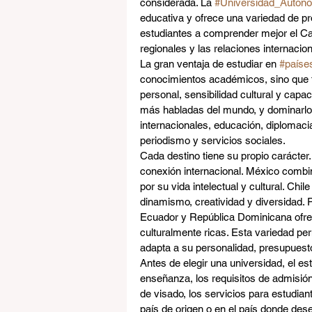
considerada. La 
#Universidad_Autó
educativa y ofrece una variedad de p
estudiantes a comprender mejor el Cari
regionales y las relaciones internaci
La gran ventaja de estudiar en 
#paíse
conocimientos académicos, sino que t
personal, sensibilidad cultural y capa
más habladas del mundo, y dominarl
internacionales, educación, diplomaci
periodismo y servicios sociales.
Cada destino tiene su propio carácter
conexión internacional. México combi
por su vida intelectual y cultural. Chi
dinamismo, creatividad y diversidad. 
Ecuador y República Dominicana ofr
culturalmente ricas. Esta variedad per
adapta a su personalidad, presupues
Antes de elegir una universidad, el e
enseñanza, los requisitos de admisión,
de visado, los servicios para estudiant
país de origen o en el país donde dese