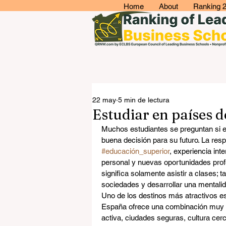
Home
About
Ranking 
22 may
5 min de lectura
Estudiar en países 
Muchos estudiantes se preguntan si e
buena decisión para su futuro. La res
#educación_superior
, experiencia int
personal y nuevas oportunidades profe
significa solamente asistir a clases; t
sociedades y desarrollar una mentali
Uno de los destinos más atractivos e
España ofrece una combinación muy es
activa, ciudades seguras, cultura ce