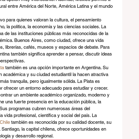
tural entre América del Norte, América Latina y el mundo 
ivo para quienes valoran la cultura, el pensamiento 
cho, la política, la economía y las ciencias sociales. La 
na de las instituciones públicas más reconocidas de la 
adémica. Buenos Aires, como ciudad, ofrece una vida 
ros, librerías, cafés, museos y espacios de debate. Para 
tina también significa aprender a pensar, discutir ideas 
perspectivas.
ta
 también es una opción importante en Argentina. Su 
n académica y su ciudad estudiantil la hacen atractiva 
ás tranquila, pero igualmente sólida. La Plata es 
or ofrecer un entorno adecuado para estudiar y crecer.
ncontrar un ambiente académico organizado, moderno y 
ene una fuerte presencia en la educación pública, la 
al. Sus programas cubren numerosas áreas del 
vida profesional, científica y social del país. La 
Chile
 también es reconocida por su calidad docente, su 
. Santiago, la capital chilena, ofrece oportunidades en 
logía y desarrollo regional.