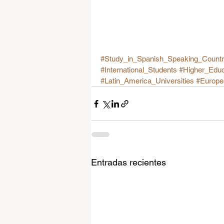
#Study_in_Spanish_Speaking_Countr
#International_Students
#Higher_Educ
#Latin_America_Universities
#Europe
Entradas recientes