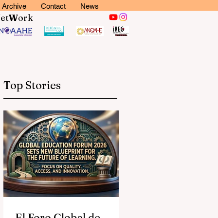
Archive
Contact
News
N
et
W
ork
Top Stories
El Foro Global de