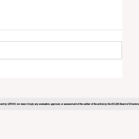
n
nt by QRNW, nor does it imply any evaluation, approval, or assessment of the caliber of the article by the ECLBS Board of Directors. It