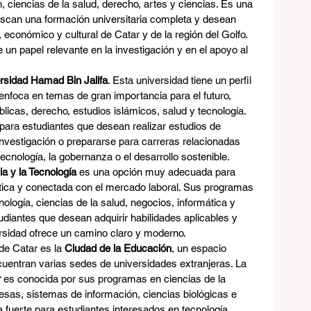
 ciencias de la salud, derecho, artes y ciencias. Es una 
scan una formación universitaria completa y desean 
 económico y cultural de Catar y de la región del Golfo. 
un papel relevante en la investigación y en el apoyo al 
rsidad Hamad Bin Jalifa
. Esta universidad tiene un perfil 
enfoca en temas de gran importancia para el futuro, 
blicas, derecho, estudios islámicos, salud y tecnología. 
para estudiantes que desean realizar estudios de 
investigación o prepararse para carreras relacionadas 
ecnología, la gobernanza o el desarrollo sostenible.
a y la Tecnología
 es una opción muy adecuada para 
tica y conectada con el mercado laboral. Sus programas 
nología, ciencias de la salud, negocios, informática y 
diantes que desean adquirir habilidades aplicables y 
ersidad ofrece un camino claro y moderno.
e Catar es la 
Ciudad de la Educación
, un espacio 
uentran varias sedes de universidades extranjeras. La 
r
 es conocida por sus programas en ciencias de la 
sas, sistemas de información, ciencias biológicas e 
iva fuerte para estudiantes interesados en tecnología, 