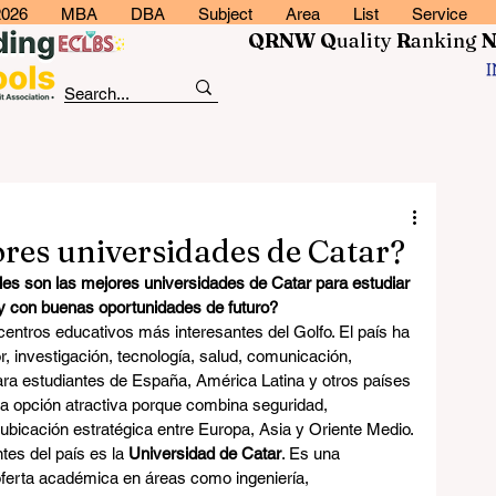
2026
MBA
DBA
Subject
Area
List
Service
QRNW Q
uality
R
anking
ores universidades de Catar?
es son las mejores universidades de Catar para estudiar 
 y con buenas oportunidades de futuro?
centros educativos más interesantes del Golfo. El país ha 
, investigación, tecnología, salud, comunicación, 
ara estudiantes de España, América Latina y otros países 
a opción atractiva porque combina seguridad, 
 ubicación estratégica entre Europa, Asia y Oriente Medio.
es del país es la 
Universidad de Catar
. Es una 
oferta académica en áreas como ingeniería, 