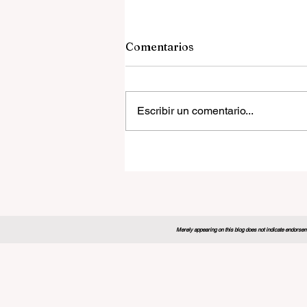
Comentarios
Escribir un comentario...
El Foro Global de Educació
2026 establece un nuevo
modelo para el futuro del
aprendizaje
Merely appearing on this blog does not indicate endorseme