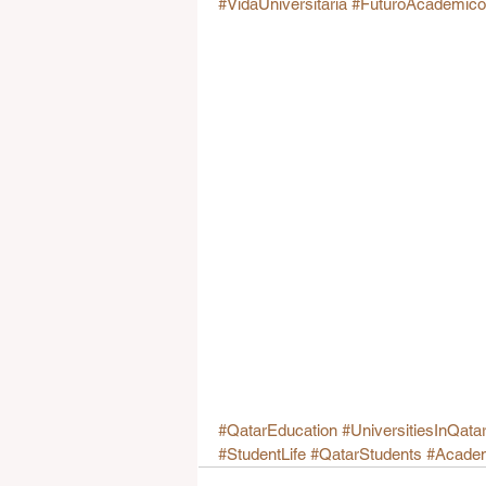
#VidaUniversitaria
#FuturoAcadémico
#QatarEducation
#UniversitiesInQata
#StudentLife
#QatarStudents
#Acade