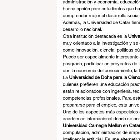
administración y economía, educación,
buena opción para estudiantes que bu
comprender mejor el desarrollo social,
Además, la Universidad de Catar tiene 
desarrollo nacional.
Otra institución destacada es la 
Unive
muy orientado a la investigación y se 
como innovación, ciencia, políticas pú
Puede ser especialmente interesante 
posgrado, participar en proyectos de 
con la economía del conocimiento, la t
La 
Universidad de Doha para la Cienci
quienes prefieren una educación prác
están relacionados con ingeniería, tec
competencias profesionales. Para estu
prepararse para el empleo, esta univ
Uno de los aspectos más especiales d
académico internacional donde se enc
Universidad Carnegie Mellon en Cata
computación, administración de empre
inteligencia artificial. Es una alternat