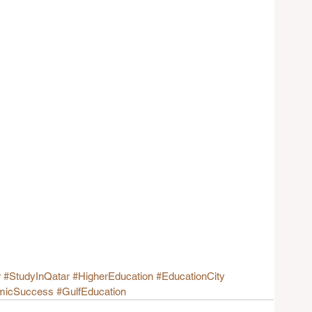
r
#StudyInQatar
#HigherEducation
#EducationCity
micSuccess
#GulfEducation