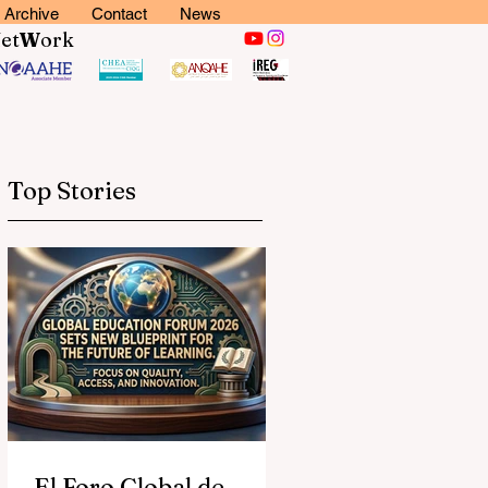
Archive
Contact
News
N
et
W
ork
Top Stories
El Foro Global de