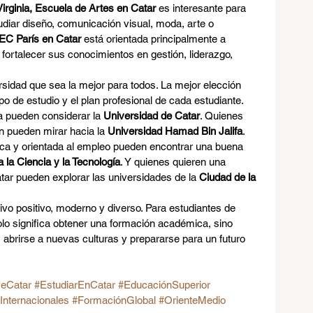
rginia, Escuela de Artes en Catar
 es interesante para 
diar diseño, comunicación visual, moda, arte o 
EC París en Catar
 está orientada principalmente a 
fortalecer sus conocimientos en gestión, liderazgo, 
sidad que sea la mejor para todos. La mejor elección 
o de estudio y el plan profesional de cada estudiante. 
 pueden considerar la 
Universidad de Catar
. Quienes 
ón pueden mirar hacia la 
Universidad Hamad Bin Jalifa
. 
ca y orientada al empleo pueden encontrar una buena 
 la Ciencia y la Tecnología
. Y quienes quieren una 
tar pueden explorar las universidades de la 
Ciudad de la 
vo positivo, moderno y diverso. Para estudiantes de 
olo significa obtener una formación académica, sino 
abrirse a nuevas culturas y prepararse para un futuro 
DeCatar
#EstudiarEnCatar
#EducaciónSuperior
Internacionales
#FormaciónGlobal
#OrienteMedio