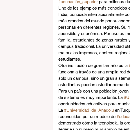
#educación_superior
 para millones d
Uno de los ejemplos más conocidos e
India, conocida internacionalmente c
más grandes del mundo por su enorme
personas en diferentes regiones. Su m
accesible y económica. Por eso es mu
familia, estudiantes de zonas rurales 
campus tradicional. La universidad util
materiales impresos, centros region
estudiantes.
Otra institución de gran tamaño es la 
funciona a través de una amplia red de
solo un campus, sino un gran sistem
estudiantes puedan estudiar cerca de
Para un país con una población joven 
de sistema es muy importante. La 
#U
oportunidades educativas para mucha
La 
#Universidad_de_Anadolu
 en Turq
reconocidas por su modelo de 
#educa
demostrado cómo la tecnología, la or
llegar a un número muy amplio de est