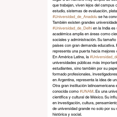
que trabajan, viven lejos del campus 
estudio, sistemas de evaluación, plata
#Universidad_de_Anadolu
 se ha conv
También existen grandes universidades
#Universidad_de_Delhi
 en la India e
académica amplia en áreas como cien
sociales y administración. Su tamaño 
países con gran demanda educativa. P
representa una puerta hacia mejores 
En América Latina, la 
#Universidad_
universidades públicas más important
estudiantes, sino también por su papel 
formado profesionales, investigadore
en Argentina, representa la idea de un
Otra gran institución latinoamericana e
conocida como 
#UNAM
. Es una univ
científica y cultural de México. Su in
en investigación, cultura, pensamiento
de universidad grande no solo por su 
histórica y social.