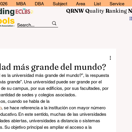
2026
MBA
DBA
Subject
Area
List
Service
QRNW Q
uality
R
anking
idad más grande del mundo?
es la universidad más grande del mundo?”, la respuesta 
s grande”. Una universidad puede ser grande por el 
de su campus, por sus edificios, por sus facultades, por 
 cantidad de sedes y colegios asociados.
os, cuando se habla de la 
o
, se hace referencia a la institución con mayor número 
ducativo. En este sentido, muchas de las universidades 
des abiertas, universidades a distancia o sistemas 
. Su objetivo principal es ampliar el acceso a la 