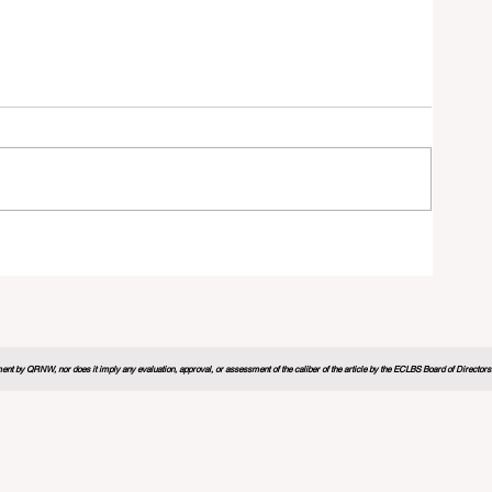
n
nt by QRNW, nor does it imply any evaluation, approval, or assessment of the caliber of the article by the ECLBS Board of Directors. It