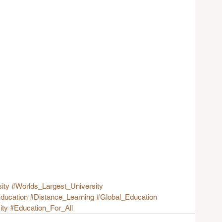
ity
#Worlds_Largest_University
ducation
#Distance_Learning
#Global_Education
ity
#Education_For_All