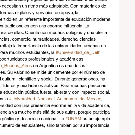
o necesitan un ritmo más adaptable. Con materiales de 
formas digitales y servicios de apoyo, la 
ertido en un referente importante de educación moderna.
 tradicionales con una enorme influencia. La 
s una de ellas. Cuenta con muchos colegios y una oferta 
cias, comercio, humanidades, derecho, ciencias 
refleja la importancia de las universidades urbanas en 
ara muchos estudiantes, la 
#Universidad_de_Delhi
oportunidades profesionales y académicas.
de_Buenos_Aires
 en Argentina es una de las 
es. Su valor no se mide únicamente por el número de 
cultural, científico y social. Durante generaciones, ha 
s, líderes y ciudadanos activos. Para muchas personas 
a educación pública fuerte, abierta y con impacto social.
s la 
#Universidad_Nacional_Autónoma_de_México
, 
ersidad con una presencia enorme en la vida académica, 
fluencia va mucho más allá de sus aulas, porque participa 
 público y desarrollo nacional. La 
#UNAM
 es un ejemplo 
número de estudiantes, sino también por su importancia 