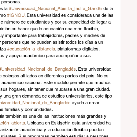
e personas.
s la 
#Universidad_Nacional_Abierta_Indira_Gandhi
 de la 
omo 
#IGNOU
. Esta universidad es considerada una de las 
 número de estudiantes y por su capacidad de llegar a 
isión es hacer que la educación sea más flexible, 
y importante para trabajadores, padres y madres de 
y personas que no pueden asistir todos los días a un 
iza 
#educación_a_distancia
, plataformas digitales, 
ales y apoyo académico para acompañar a sus 
#Universidad_Nacional_de_Bangladés
. Esta universidad 
 colegios afiliados en diferentes partes del país. No es 
a académico nacional. Este modelo permite que muchos 
 sus hogares, sin tener que mudarse a una gran ciudad. 
y una gran demanda de estudios universitarios, este tipo 
niversidad_Nacional_de_Bangladés
 ayuda a crear 
s familias y comunidades.
uía también es una de las instituciones más grandes y 
ción_abierta
. Ubicada en Eskişehir, esta universidad ha 
ganización académica y la educación flexible pueden 
udiantes. Sus programas permiten estudiar a personas 