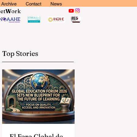
Archive
Contact
News
N
et
W
ork
Top Stories
El Foro Global de