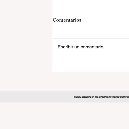
Comentarios
Escribir un comentario...
El Foro Global de Educació
2026 establece un nuevo
modelo para el futuro del
aprendizaje
Merely appearing on this blog does not indicate endorseme