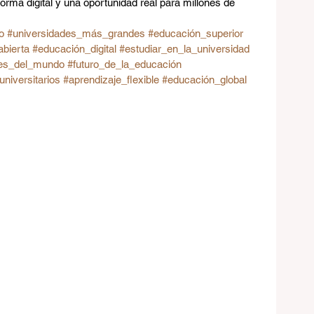
orma digital y una oportunidad real para millones de 
o
#universidades_más_grandes
#educación_superior
bierta
#educación_digital
#estudiar_en_la_universidad
des_del_mundo
#futuro_de_la_educación
niversitarios
#aprendizaje_flexible
#educación_global