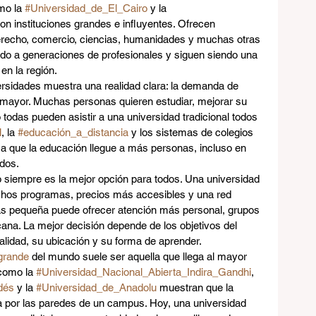
mo la 
#Universidad_de_El_Cairo
 y la 
son instituciones grandes e influyentes. Ofrecen 
erecho, comercio, ciencias, humanidades y muchas otras 
do a generaciones de profesionales y siguen siendo una 
en la región.
ersidades muestra una realidad clara: la demanda de 
mayor. Muchas personas quieren estudiar, mejorar su 
o todas pueden asistir a una universidad tradicional todos 
l
, la 
#educación_a_distancia
 y los sistemas de colegios 
 a que la educación llegue a más personas, incluso en 
ados.
 siempre es la mejor opción para todos. Una universidad 
uchos programas, precios más accesibles y una red 
ás pequeña puede ofrecer atención más personal, grupos 
na. La mejor decisión depende de los objetivos del 
alidad, su ubicación y su forma de aprender.
grande
 del mundo suele ser aquella que llega al mayor 
como la 
#Universidad_Nacional_Abierta_Indira_Gandhi
, 
dés
 y la 
#Universidad_de_Anadolu
 muestran que la 
a por las paredes de un campus. Hoy, una universidad 