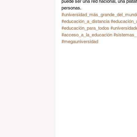
puede ser una red nacional, una plataf
personas.
#universidad_más_grande_del_mund
#educación_a_distancia
#educación_a
#educación_para_todos
#universida
#acceso_a_la_educación
#sistemas_u
#megauniversidad