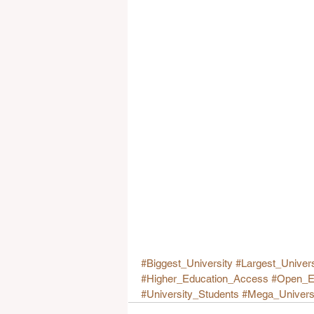
#Biggest_University
#Largest_Univers
#Higher_Education_Access
#Open_E
#University_Students
#Mega_Univers