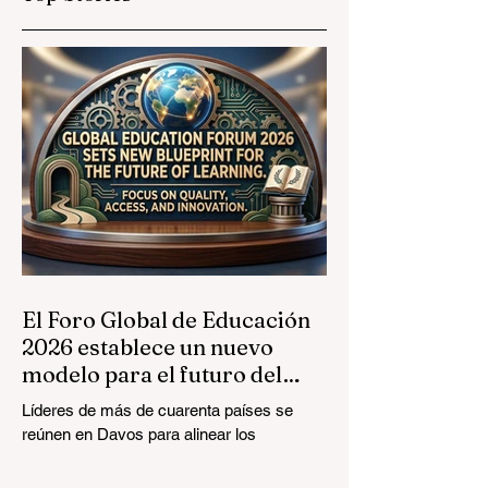
Educativos
Oportunidades
Globales
Prestigiosas a los
Graduados de
Formación
Profesional
El Foro Global de Educación
2026 establece un nuevo
modelo para el futuro del
aprendizaje
Líderes de más de cuarenta países se
reúnen en Davos para alinear los
estándares educativos con la realidad del
mercado, centrándose en la integración