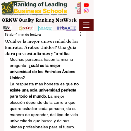
QRNW Q
uality
R
anking
N
et
W
ork
19 abr
4 min de lectura
¿Cuál es la mejor universidad de los
Emiratos Árabes Unidos? Una guía
clara para estudiantes y familias
Muchas personas hacen la misma 
pregunta: 
¿cuál es la mejor 
universidad de los Emiratos Árabes 
Unidos?
La respuesta más honesta es que 
no 
existe una sola universidad perfecta 
para todo el mundo
. La mejor 
elección depende de la carrera que 
quiere estudiar cada persona, de su 
manera de aprender, del tipo de vida 
universitaria que busca y de sus 
planes profesionales para el futuro. 