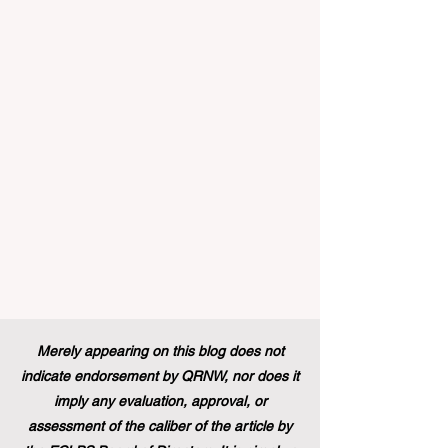
y la #Formación_Profesional en todo el
continente y el mundo. En un contexto
donde la inserción laboral de los jóvenes
es una prioridad, recientemente se ha
implementado un cambio político histórico
que alterará p
Merely appearing on this blog does not
indicate endorsement by QRNW, nor does it
imply any evaluation, approval, or
assessment of the caliber of the article by