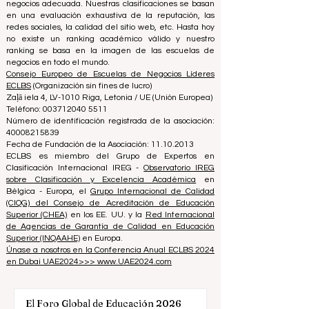
Nos apasiona ayudar a los estudiantes a tomar las
mejores decisiones a la hora de elegir la escuela de
negocios adecuada. Nuestras clasificaciones se basan
en una evaluación exhaustiva de la reputación, las
redes sociales, la calidad del sitio web, etc. Hasta hoy
no existe un ranking académico válido y nuestro
ranking se basa en la imagen de las escuelas de
negocios en todo el mundo.
Consejo Europeo de Escuelas de Negocios Líderes
ECLBS
(Organización sin fines de lucro)
Zaļā iela 4, LV-1010 Riga, Letonia / UE (Unión Europea)
Teléfono: 003712040 5511
Número de identificación registrada de la asociación:
40008215839
Fecha de Fundación de la Asociación: 11.10.2013
ECLBS es miembro del Grupo de Expertos en
Clasificación Internacional IREG -
Observatorio IREG
sobre Clasificación y Excelencia Académica
en
Bélgica - Europa, el
Grupo Internacional de Calidad
(CIQG) del Consejo de Acreditación de Educación
Superior (CHEA)
en los EE. UU. y la
Red Internacional
de Agencias de Garantía de Calidad en Educación
Superior (INQAAHE)
en Europa.
Únase a nosotros en la Conferencia Anual ECLBS 2024
en Dubai UAE2024>>> www.UAE2024.com