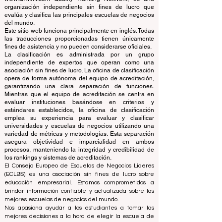
© Desde 2013 por
ECLBS
. Reservados todos los
derechos.
www.QRNW.com Quality Ranking NetWork, es una
organización independiente sin fines de lucro que
evalúa y clasifica las principales escuelas de negocios
del mundo.
Este sitio web funciona principalmente en inglés. Todas
las traducciones proporcionadas tienen únicamente
fines de asistencia y no pueden considerarse oficiales.
La clasificación es administrada por un grupo
independiente de expertos que operan como una
asociación sin fines de lucro. La oficina de clasificación
opera de forma autónoma del equipo de acreditación,
garantizando una clara separación de funciones.
Mientras que el equipo de acreditación se centra en
evaluar instituciones basándose en criterios y
estándares establecidos, la oficina de clasificación
emplea su experiencia para evaluar y clasificar
universidades y escuelas de negocios utilizando una
variedad de métricas y metodologías. Esta separación
asegura objetividad e imparcialidad en ambos
procesos, manteniendo la integridad y credibilidad de
los rankings y sistemas de acreditación.
El Consejo Europeo de Escuelas de Negocios Líderes
(ECLBS) es una asociación sin fines de lucro sobre
educación empresarial. Estamos comprometidos a
brindar información confiable y actualizada sobre las
mejores escuelas de negocios del mundo.