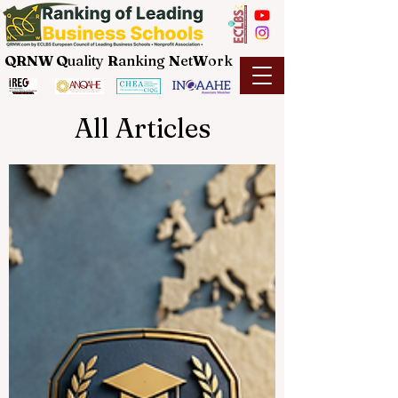
QRNW Q
uality
R
anking
N
et
W
ork
All Articles