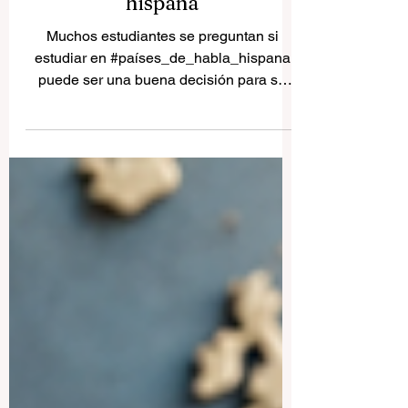
Estudiar en países de habla
hispana
Muchos estudiantes se preguntan si
estudiar en #países_de_habla_hispana
puede ser una buena decisión para su
futuro. La respuesta es sí, especialmente
para quienes desean unir
#educación_superior, experiencia
internacional, aprendizaje de idiomas,
cultura, crecimiento personal y nuevas
oportunidades profesionales. Estudiar en
un país hispanohablante no significa
solamente asistir a clases; también
significa vivir una lengua, comprender
distintas sociedades y desarrollar una m