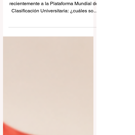
sencilla para estudiantes y
familias
Una persona lectora preguntó
recientemente a la Plataforma Mundial de
Clasificación Universitaria: ¿cuáles son
las mejores universidades de habla
hispana? La respuesta no depende solo
del nombre de la universidad o de su
fama internacional. También depende del
objetivo del estudiante, del programa que
desea estudiar, del país, del idioma, del
presupuesto, de la ciudad y del tipo de
experiencia académica que busca. El
mundo de habla hispana es amplio,
diverso y culturalmente m