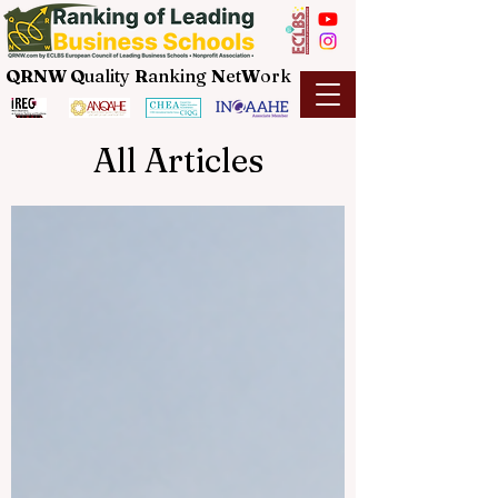
QRNW Q
uality
R
anking
N
et
W
ork
All Articles