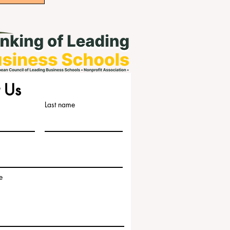
 Us
Last name
e