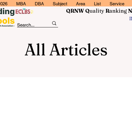
2026
MBA
DBA
Subject
Area
List
Service
QRNW Q
uality
R
anking
All Articles