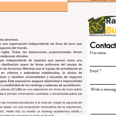
los derechos.
Contact
una organización independiente sin fines de lucro que
 negocios del mundo.
 inglés. Todas las traducciones proporcionadas tienen
First name
siderarse oficiales.
grupo independiente de expertos que operan como una
de clasificación opera de forma autónoma del equipo de
ón de funciones. Mientras que el equipo de acreditación se
Email
en criterios y estándares establecidos, la oficina de
aluar y clasificar universidades y escuelas de negocios
ogías. Esta separación asegura objetividad e imparcialidad
 credibilidad de los rankings y sistemas de acreditación.
Write a messag
íderes (ECLBS) es una asociación sin fines de lucro sobre
 a brindar información confiable y actualizada sobre las
 las mejores decisiones a la hora de elegir la escuela de
se basan en una evaluación exhaustiva de la reputación,
, etc. Hasta hoy no existe un ranking académico válido y
escuelas de negocios en todo el mundo.