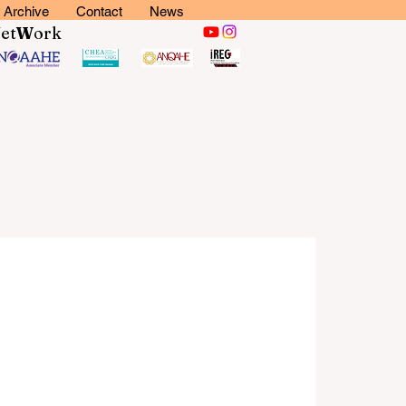
Archive
Contact
News
N
et
W
ork