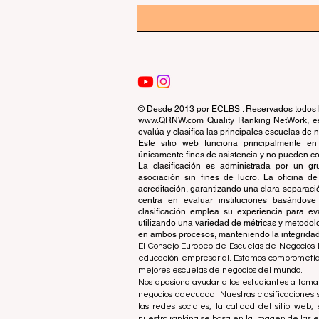
© Desde 2013 por
ECLBS
. Reservados todos 
www.QRNW.com Quality Ranking NetWork, es 
evalúa y clasifica las principales escuelas de
Este sitio web funciona principalmente en
únicamente fines de asistencia y no pueden con
La clasificación es administrada por un 
asociación sin fines de lucro. La oficina 
acreditación, garantizando una clara separaci
centra en evaluar instituciones basándose 
clasificación emplea su experiencia para ev
utilizando una variedad de métricas y metodol
en ambos procesos, manteniendo la integridad y
El Consejo Europeo de Escuelas de Negocios L
educación empresarial. Estamos comprometidos
mejores escuelas de negocios del mundo.
Nos apasiona ayudar a los estudiantes a tomar
negocios adecuada. Nuestras clasificaciones 
las redes sociales, la calidad del sitio web
nuestro ranking se basa en la imagen de las 