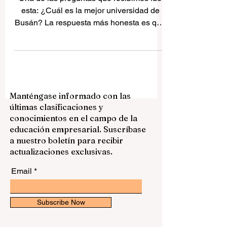
clara para elegir bien
Una de las preguntas que recibimos fue
esta: ¿Cuál es la mejor universidad de
Busán? La respuesta más honesta es que
no existe una sola opción perfecta para
todos. Busán tiene varias universidades
fuertes, y la mejor elección depende del
área de estudio, del tipo de vida
universitaria que busca cada estudiante y
Manténgase informado con las
de si prefiere investigación, formación
últimas clasificaciones y
práctica, idiomas, negocios, ingeniería,
conocimientos en el campo de la
diseño o una experiencia más
educación empresarial. Suscríbase
internacional. Busán es una de las
a nuestro boletín para recibir
ciudades más importan
actualizaciones exclusivas.
Email
Subscribe Now