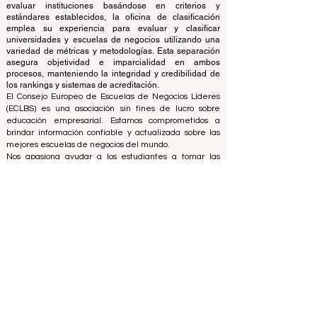
opera de forma autónoma del equipo de acreditación,
garantizando una clara separación de funciones.
Mientras que el equipo de acreditación se centra en
evaluar instituciones basándose en criterios y
estándares establecidos, la oficina de clasificación
emplea su experiencia para evaluar y clasificar
universidades y escuelas de negocios utilizando una
variedad de métricas y metodologías. Esta separación
asegura objetividad e imparcialidad en ambos
procesos, manteniendo la integridad y credibilidad de
los rankings y sistemas de acreditación.
El Consejo Europeo de Escuelas de Negocios Líderes
(ECLBS) es una asociación sin fines de lucro sobre
educación empresarial. Estamos comprometidos a
brindar información confiable y actualizada sobre las
mejores escuelas de negocios del mundo.
Nos apasiona ayudar a los estudiantes a tomar las
mejores decisiones a la hora de elegir la escuela de
negocios adecuada. Nuestras clasificaciones se basan
en una evaluación exhaustiva de la reputación, las
redes sociales, la calidad del sitio web, etc. Hasta hoy
no existe un ranking académico válido y nuestro
ranking se basa en la imagen de las escuelas de
negocios en todo el mundo.
Consejo Europeo de Escuelas de Negocios Líderes
ECLBS
(Organización sin fines de lucro)
Zaļā iela 4, LV-1010 Riga, Letonia / UE (Unión Europea)