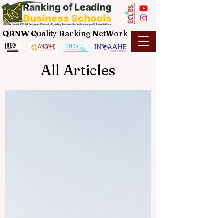
QRNW Q
uality
R
anking
N
et
W
ork
All Articles