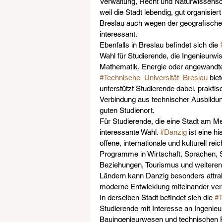
Verwaltung, Recht und Naturwissenscha
weil die Stadt lebendig, gut organisiert
Breslau auch wegen der geografischen
interessant.
Ebenfalls in Breslau befindet sich die 
Wahl für Studierende, die Ingenieurwis
Mathematik, Energie oder angewandte
#Technische_Universität_Breslau
 bie
unterstützt Studierende dabei, praktis
Verbindung aus technischer Ausbildun
guten Studienort.
Für Studierende, die eine Stadt am Me
interessante Wahl. 
#Danzig
 ist eine h
offene, internationale und kulturell re
Programme in Wirtschaft, Sprachen, S
Beziehungen, Tourismus und weiteren
Ländern kann Danzig besonders attrakt
moderne Entwicklung miteinander ver
In derselben Stadt befindet sich die 
#T
Studierende mit Interesse an Ingenieur
Bauingenieurwesen und technischen F