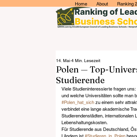
Home
About
Ranking 
14. Mai
4 Min. Lesezeit
Polen — Top-Univers
Studierende
Viele Studieninteressierte fragen uns: 
und welche Universitäten sollte man b
#Polen_hat_sich
 zu einem sehr attrak
verbindet eine lange akademische Tr
Studierendenstädten, internationalen
Lebenshaltungskosten.
Für Studierende aus Deutschland, Ös
Ländern ist 
#Studieren_in_Polen
 beso