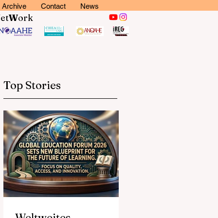
Archive
Contact
News
N
et
W
ork
Top Stories
Weltweites