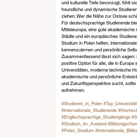
und kulturelle Tiefe bevorzugt, fühlt s
freundliche und dynamische Studieren
ziehen. Wer die Nähe zur Ostsee schätz
Für deutschsprachige Studierende biet
Mitteleuropa, eine gute akademische 
Städte und ein europäisches Studiener
Studium in Polen helfen, internation
kennenzulernen und persönliche Selbs
Zusammenfassend lässt sich sagen: 
positive Option für alle, die in Europa
Universitäten, moderne technische Hoc
akademische und persönliche Entwickl
und Zukunftsperspektive sucht, sollte 
aufnehmen.
#Studieren_in_Polen
#Top_Universitä
#Internationale_Studierende
#Hochsch
#Englischsprachige_Studiengänge
#S
#Studium_im_Ausland
#Bildungscha
#Polen_Studium
#Internationale_Bild