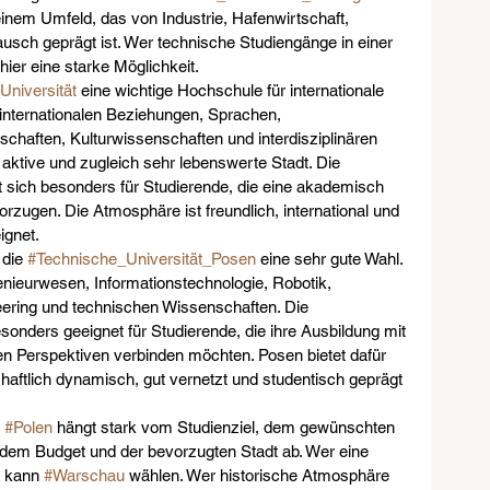
inem Umfeld, das von Industrie, Hafenwirtschaft, 
usch geprägt ist. Wer technische Studiengänge in einer 
ier eine starke Möglichkeit.
niversität
 eine wichtige Hochschule für internationale 
 internationalen Beziehungen, Sprachen, 
chaften, Kulturwissenschaften und interdisziplinären 
ch aktive und zugleich sehr lebenswerte Stadt. Die 
t sich besonders für Studierende, die eine akademisch 
rzugen. Die Atmosphäre ist freundlich, international und 
ignet.
die 
#Technische_Universität_Posen
 eine sehr gute Wahl. 
genieurwesen, Informationstechnologie, Robotik, 
ring und technischen Wissenschaften. Die 
besonders geeignet für Studierende, die ihre Ausbildung mit 
en Perspektiven verbinden möchten. Posen bietet dafür 
chaftlich dynamisch, gut vernetzt und studentisch geprägt 
 
#Polen
 hängt stark vom Studienziel, dem gewünschten 
 dem Budget und der bevorzugten Stadt ab. Wer eine 
, kann 
#Warschau
 wählen. Wer historische Atmosphäre 