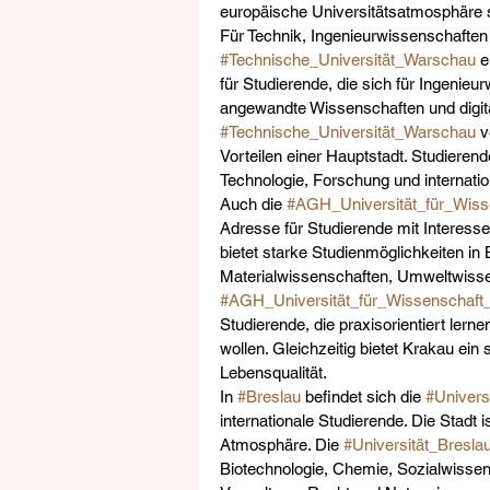
europäische Universitätsatmosphäre s
Für Technik, Ingenieurwissenschaften
#Technische_Universität_Warschau
 
für Studierende, die sich für Ingenieu
angewandte Wissenschaften und digita
#Technische_Universität_Warschau
 
Vorteilen einer Hauptstadt. Studierend
Technologie, Forschung und internati
Auch die 
#AGH_Universität_für_Wiss
Adresse für Studierende mit Interess
bietet starke Studienmöglichkeiten in
Materialwissenschaften, Umweltwisse
#AGH_Universität_für_Wissenschaft
Studierende, die praxisorientiert ler
wollen. Gleichzeitig bietet Krakau ei
Lebensqualität.
In 
#Breslau
 befindet sich die 
#Univers
internationale Studierende. Die Stadt i
Atmosphäre. Die 
#Universität_Bresla
Biotechnologie, Chemie, Sozialwissen