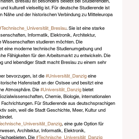
ften. Breslau ist besonders beliebt bei Studierenden, 
 und kulturell vielseitig ist. Für deutsche Studierende ist 
 Nähe und der historischen Verbindung zu Mitteleuropa 
#Technische_Universität_Breslau
. Sie ist eine starke 
senschaften, Informatik, Elektronik, Architektur, 
 Wissenschaften studieren möchten. Die 
tet eine moderne technische Studienumgebung und 
che Fähigkeiten für den Arbeitsmarkt zu entwickeln. Die 
g und lebendiger Stadt macht Breslau zu einem sehr 
er bevorzugen, ist die 
#Universität_Danzig
 eine 
istorische Hafenstadt an der Ostsee und besitzt eine 
iche Atmosphäre. Die 
#Universität_Danzig
 bietet 
ozialwissenschaften, Chemie, Biologie, internationalen 
 Fachrichtungen. Für Studierende aus deutschsprachigen 
iv sein, weil die Stadt Geschichte, Meer, Kultur und 
bindet.
echnische_Universität_Danzig
, eine gute Option für 
wesen, Architektur, Informatik, Elektronik, 
achgebieten. Die 
#Technische_Universität_Danzig