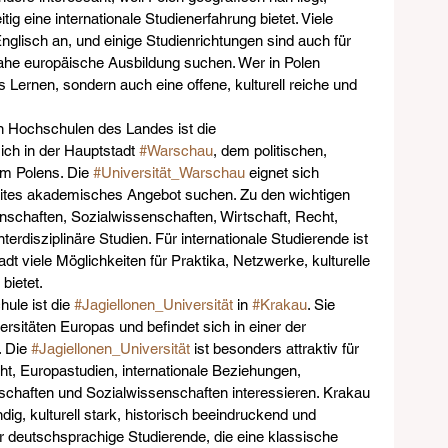
itig eine internationale Studienerfahrung bietet. Viele 
lisch an, und einige Studienrichtungen sind auch für 
snahe europäische Ausbildung suchen. Wer in Polen 
s Lernen, sondern auch eine offene, kulturell reiche und 
n Hochschulen des Landes ist die 
sich in der Hauptstadt 
#Warschau
, dem politischen, 
um Polens. Die 
#Universität_Warschau
 eignet sich 
reites akademisches Angebot suchen. Zu den wichtigen 
chaften, Sozialwissenschaften, Wirtschaft, Recht, 
rdisziplinäre Studien. Für internationale Studierende ist 
adt viele Möglichkeiten für Praktika, Netzwerke, kulturelle 
bietet.
ule ist die 
#Jagiellonen_Universität
 in 
#Krakau
. Sie 
ersitäten Europas und befindet sich in einer der 
 Die 
#Jagiellonen_Universität
 ist besonders attraktiv für 
ht, Europastudien, internationale Beziehungen, 
chaften und Sozialwissenschaften interessieren. Krakau 
dig, kulturell stark, historisch beeindruckend und 
 deutschsprachige Studierende, die eine klassische 