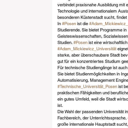
verbindet praxisnahe Ausbildung mit e
Technologie und internationalem Austa
besonderen Küstenstadt sucht, findet h
In 
#Posen
 ist die 
#Adam_Mickiewicz_U
Studierende. Sie bietet Programme in
Geisteswissenschaften, Sozialwissens
Studien. 
#Posen
 ist eine wirtschaftli
#Adam_Mickiewicz_Universität
 eigne
starke, aber überschaubare Stadt bevo
gut für ein konzentriertes Studium gee
Für technische Studiengänge ist auch 
Sie bietet Studienmöglichkeiten in In
Automatisierung, Management Enginee
#Technische_Universität_Posen
 ist 
praktischen Fähigkeiten und beruflich
ein gutes Umfeld, weil die Stadt wirts
ist.
Die Wahl der passenden Universität in
Fachbereich, der Unterrichtssprache,
große internationale Hauptstadt sucht