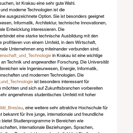
uchen, ist Krakau eine sehr gute Wahl.
 und moderne Technologien ist die 
eine ausgezeichnete Option. Sie ist besonders geeignet 
rwesen, Informatik, Architektur, technische Innovationen, 
le Entwicklung interessieren. Die 
verbindet eine starke technische Ausbildung mit den 
e profitieren von einem Umfeld, in dem Wirtschaft, 
onale Unternehmen eng miteinander verbunden sind.
enschaft_und_Technologie
 in Krakau ist eine wichtige 
e an Technik und angewandter Forschung. Die Universität 
 Bereichen wie Ingenieurwesen, Energie, Informatik, 
nschaften und modernen Technologien. Die 
_und_Technologie
 ist besonders interessant für 
nen möchten und sich auf Zukunftsbranchen vorbereiten 
n sehr angenehmes studentisches Umfeld mit hoher 
ität_Breslau
, eine weitere sehr attraktive Hochschule für 
st bekannt für ihre junge, internationale und freundliche 
u
 bietet Studienprogramme in Bereichen wie 
schaften, internationale Beziehungen, Sprachen, 