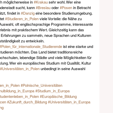
ich möglicherweise in 
#Krakau
 sehr wohl. Wer eine 
denstadt sucht, kann 
#Breslau
 oder 
#Posen
 in Betracht 
t, findet in 
#Danzig
 eine besondere Studienumgebung.
et 
#Studieren_in_Polen
 viele Vorteile: die Nähe zu 
Auswahl, oft englischsprachige Programme, interessante 
lebnis mit praktischem Wert. Gleichzeitig kann das 
ale Erfahrungen zu sammeln, neue Sprachen und Kulturen 
tständigkeit zu entwickeln.
#Polen_für_internationale_Studierende
 ist eine starke und 
 studieren möchten. Das Land bietet traditionsreiche 
hschulen, lebendige Städte und viele Möglichkeiten für 
ung. Wer ein europäisches Studium mit Qualität, Kultur 
#Universitäten_in_Polen
 unbedingt in seine Auswahl 
ten_in_Polen
#Polnische_Universitäten
ulbildung_in_Europa
#Studium_in_Europa
tudentenleben_in_Polen
#Europäische_Bildung
ncen
#Zukunft_durch_Bildung
#Universitäten_in_Europa
ung