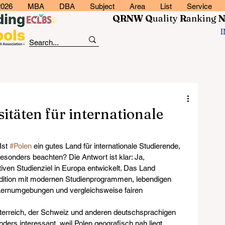
2026
MBA
DBA
Subject
Area
List
Service
QRNW Q
uality
R
anking
itäten für internationale
Ist 
#Polen
 ein gutes Land für internationale Studierende, 
esonders beachten? Die Antwort ist klar: Ja, 
tiven Studienziel in Europa entwickelt. Das Land 
adition mit modernen Studienprogrammen, lebendigen 
 Lernumgebungen und vergleichsweise fairen 
terreich, der Schweiz und anderen deutschsprachigen 
nders interessant, weil Polen geografisch nah liegt, 