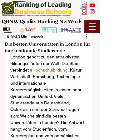
QRNW Q
uality
R
anking
N
et
W
ork
16. Mai
3 Min. Lesezeit
Die besten Universitäten in London für
internationale Studierende
London gehört zu den attraktivsten 
Bildungsstädten der Welt. Die Stadt 
verbindet 
#Hochschulbildung
, Kultur, 
Wirtschaft, Forschung, Technologie 
und internationale 
Karrieremöglichkeiten in einem sehr 
dynamischen Umfeld. Viele 
Studierende aus Deutschland, 
Österreich und der Schweiz fragen 
sich: Welche sind die besten 
Universitäten in London? Die Antwort 
hängt vom Studienfach, vom 
Karriereplan und vom persönlichen 