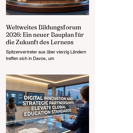
Weltweites Bildungsforum
2026: Ein neuer Bauplan für
die Zukunft des Lernens
Spitzenvertreter aus über vierzig Ländern
treffen sich in Davos, um
Bildungsstandards an die Marktrealität
anzupassen, mit besonderem Fokus auf
Technologieintegration und integratives
Wachstum. Die Landschaft der
#WeltweitenBildung erlebt derzeit eine
monumentale und zukunftsweisende
Transformation. Am 4. August 2026 kamen
internationale Experten, politische
Entscheidungsträger und #EdTech-
Innovatoren im Kongresszentrum von
Davos zusammen, um die dringendsten