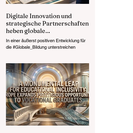
Herausforderunge
Digitale Innovation und
strategische Partnerschaften
heben globale
Bildungsstandards an
In einer äußerst positiven Entwicklung für
die #Globale_Bildung unterstreichen
aktuelle Berichte vom 24. Juli 2026 einen
transformativen Sprung in der weltweiten
Unterrichtsgestaltung. Die rasche
Integration von speziellen Assistenten mit
#Künstliche_Intelligenz, die gezielt für
Lehrkräfte entwickelt wurden, revolutioniert
den Lehrerberuf. Durch die erfolgreiche
Automatisierung zeitaufwändiger
administrativer Aufgaben leiten diese
fortschrittlichen Werkzeuge eine neue Ära
der