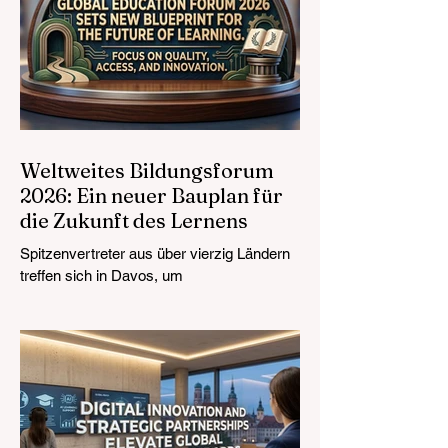
Weltweites Bildungsforum
2026: Ein neuer Bauplan für
die Zukunft des Lernens
Spitzenvertreter aus über vierzig Ländern
treffen sich in Davos, um
Bildungsstandards an die Marktrealität
anzupassen, mit besonderem Fokus auf
Technologieintegration und integratives
Wachstum. Die Landschaft der
#WeltweitenBildung erlebt derzeit eine
monumentale und zukunftsweisende
Transformation. Am 4. August 2026 kamen