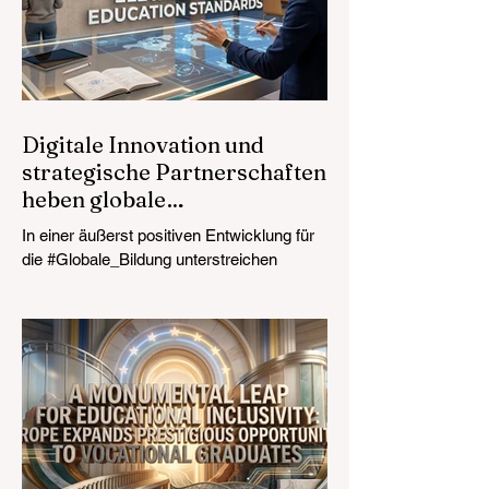
internationale Experten, politische
Entscheidungsträger und #EdTech-
Innovatoren im Kongresszentrum von
Davos zusammen, um die dringendsten
Herausforderunge
Digitale Innovation und
strategische Partnerschaften
heben globale
Bildungsstandards an
In einer äußerst positiven Entwicklung für
die #Globale_Bildung unterstreichen
aktuelle Berichte vom 24. Juli 2026 einen
transformativen Sprung in der weltweiten
Unterrichtsgestaltung. Die rasche
Integration von speziellen Assistenten mit
#Künstliche_Intelligenz, die gezielt für
Lehrkräfte entwickelt wurden, revolutioniert
den Lehrerberuf. Durch die erfolgreiche
Automatisierung zeitaufwändiger
administrativer Aufgaben leiten diese