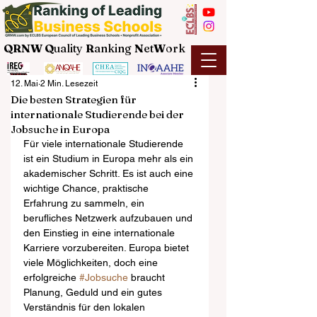
QRNW Q
uality
R
anking
N
et
W
ork
12. Mai
2 Min. Lesezeit
Die besten Strategien für
internationale Studierende bei der
Jobsuche in Europa
Für viele internationale Studierende 
ist ein Studium in Europa mehr als ein 
akademischer Schritt. Es ist auch eine 
wichtige Chance, praktische 
Erfahrung zu sammeln, ein 
berufliches Netzwerk aufzubauen und 
den Einstieg in eine internationale 
Karriere vorzubereiten. Europa bietet 
viele Möglichkeiten, doch eine 
erfolgreiche 
#Jobsuche
 braucht 
Planung, Geduld und ein gutes 
Verständnis für den lokalen 