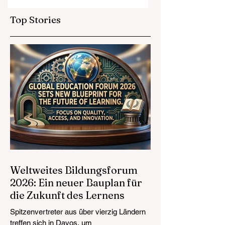
heben globale
Europa öffnet
Bildungsstandards
prestigeträchtige
Top Stories
an
Chancen für
Absolventen der
Berufsbildung
Weltweites Bildungsforum
2026: Ein neuer Bauplan für
die Zukunft des Lernens
Spitzenvertreter aus über vierzig Ländern
treffen sich in Davos, um