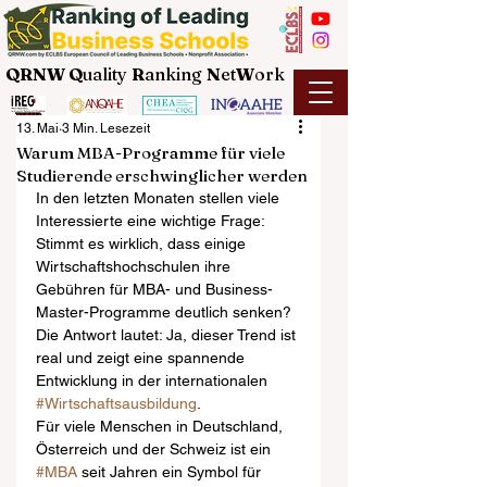
QRNW Q
uality
R
anking
N
et
W
ork
13. Mai
3 Min. Lesezeit
Warum MBA-Programme für viele
Studierende erschwinglicher werden
In den letzten Monaten stellen viele 
Interessierte eine wichtige Frage: 
Stimmt es wirklich, dass einige 
Wirtschaftshochschulen ihre 
Gebühren für MBA- und Business-
Master-Programme deutlich senken? 
Die Antwort lautet: Ja, dieser Trend ist 
real und zeigt eine spannende 
Entwicklung in der internationalen 
#Wirtschaftsausbildung
.
Für viele Menschen in Deutschland, 
Österreich und der Schweiz ist ein 
#MBA
 seit Jahren ein Symbol für 