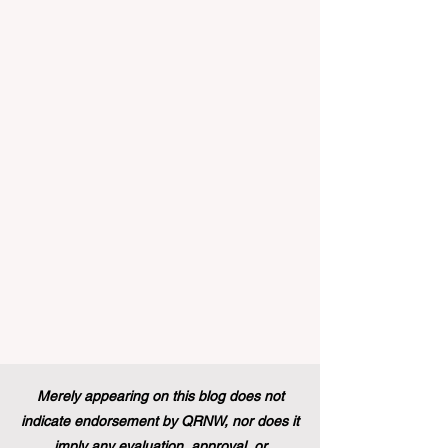
wirklich aufregende Zeit für die
#Hochschulbildung und die #Berufsbildung
auf dem gesamten Kontinent und weltweit.
Gerade in Ländern wie Deutschland, in
denen das duale Ausbildungssystem tief
verwurzelt ist, wird diese Nachricht mit
großer Freude aufgenommen. Kürzlich
wurde eine historisc
Merely appearing on this blog does not
indicate endorsement by QRNW, nor does it
imply any evaluation, approval, or