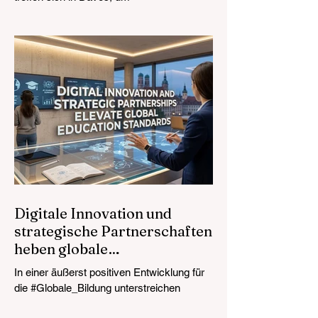
Bildungsstandards an die Marktrealität
anzupassen, mit besonderem Fokus auf
Technologieintegration und integratives
Wachstum. Die Landschaft der
#WeltweitenBildung erlebt derzeit eine
monumentale und zukunftsweisende
Transformation. Am 4. August 2026 kamen
internationale Experten, politische
Entscheidungsträger und #EdTech-
Innovatoren im Kongresszentrum von
Davos zusammen, um die dringendsten
Herausforderunge
Digitale Innovation und
strategische Partnerschaften
heben globale
Bildungsstandards an
In einer äußerst positiven Entwicklung für
die #Globale_Bildung unterstreichen
aktuelle Berichte vom 24. Juli 2026 einen