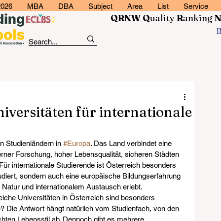
2026
MBA
DBA
Subject
Area
List
Service
QRNW Q
uality
R
anking
iversitäten für internationale
en Studienländern in 
#Europa
. Das Land verbindet eine 
rner Forschung, hoher Lebensqualität, sicheren Städten 
. Für internationale Studierende ist Österreich besonders 
tudiert, sondern auch eine europäische Bildungserfahrung 
 Natur und internationalem Austausch erlebt.
elche Universitäten in Österreich sind besonders 
de? Die Antwort hängt natürlich vom Studienfach, von den 
hten Lebensstil ab. Dennoch gibt es mehrere 