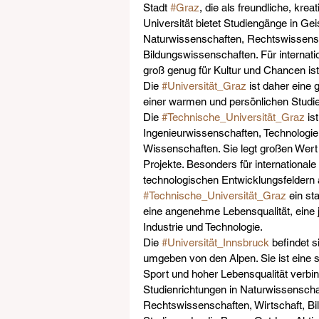
Stadt 
#Graz
, die als freundliche, kre
Universität bietet Studiengänge in Ge
Naturwissenschaften, Rechtswissensc
Bildungswissenschaften. Für internatio
groß genug für Kultur und Chancen ist
Die 
#Universität_Graz
 ist daher eine 
einer warmen und persönlichen Stud
Die 
#Technische_Universität_Graz
 is
Ingenieurwissenschaften, Technologie
Wissenschaften. Sie legt großen Wert
Projekte. Besonders für internationale
technologischen Entwicklungsfeldern a
#Technische_Universität_Graz
 ein st
eine angenehme Lebensqualität, eine
Industrie und Technologie.
Die 
#Universität_Innsbruck
 befindet 
umgeben von den Alpen. Sie ist eine se
Sport und hoher Lebensqualität verbi
Studienrichtungen in Naturwissenscha
Rechtswissenschaften, Wirtschaft, Bi