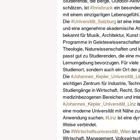
Studierende, die Berge, Outdoor-Aktiv
schätzen, ist 
#Innsbruck
 ein besonder
mit einem einzigartigen Lebensgefühl.
Die 
#Universität_Salzburg
 ist eine in
und eine angenehme akademische Atm
bekannt für Musik, Architektur, Kunst u
Programme in Geisteswissenschaften
Theologie, Naturwissenschaften und in
passt gut zu Studierenden, die eine me
Lernumgebung bevorzugen. Für viele in
Studienort, sondern auch ein Ort der 
Die 
#Johannes_Kepler_Universität_Li
wichtigen Zentrum für Industrie, Techno
Studiengänge in Wirtschaft, Recht, So
medizinbezogenen Bereichen und interd
#Johannes_Kepler_Universität_Linz
 i
eine moderne Universität mit Nähe zu W
Anwendung suchen. 
#Linz
 ist eine dy
Weise verbindet.
Die 
#Wirtschaftsuniversität_Wien
 ist
Wirtschaft, Management, Volkswirtsc