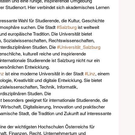
itäten und eine ruhige, inspirierende Umgebung 
er Studienort. Hier verbindet sich akademisches Lernen 
teressante Wahl für Studierende, die Kultur, Geschichte 
osphäre suchen. Die Stadt 
#Salzburg
 ist weltweit 
nd europäische Tradition. Die Universität bietet 
, Sozialwissenschaften, Rechtswissenschaften, 
terdisziplinären Studien. Die 
#Universität_Salzburg
nschliche, kulturell reiche und inspirierende 
ternationale Studierende ist Salzburg nicht nur ein 
persönlichen Entwicklung.
nz
 ist eine moderne Universität in der Stadt 
#Linz
, einem 
logie, Kreativität und digitale Entwicklung. Sie bietet 
zialwissenschaften, Technik, Informatik, 
isziplinären Studien. Die 
st besonders geeignet für internationale Studierende, die 
irtschaft, Digitalisierung, Innovation und praktischer 
namische Stadt, die Tradition und Zukunft auf interessante 
 eine der wichtigsten Hochschulen Österreichs für 
haft, Finanzen, Recht, Unternehmertum und 