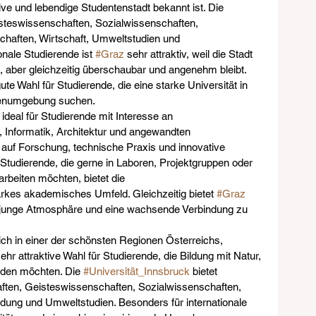
ative und lebendige Studentenstadt bekannt ist. Die 
isteswissenschaften, Sozialwissenschaften, 
haften, Wirtschaft, Umweltstudien und 
nale Studierende ist 
#Graz
 sehr attraktiv, weil die Stadt 
, aber gleichzeitig überschaubar und angenehm bleibt. 
gute Wahl für Studierende, die eine starke Universität in 
ienumgebung suchen.
t ideal für Studierende mit Interesse an 
, Informatik, Architektur und angewandten 
 auf Forschung, technische Praxis und innovative 
 Studierende, die gerne in Laboren, Projektgruppen oder 
rbeiten möchten, bietet die 
arkes akademisches Umfeld. Gleichzeitig bietet 
#Graz
 junge Atmosphäre und eine wachsende Verbindung zu 
sich in einer der schönsten Regionen Österreichs, 
hr attraktive Wahl für Studierende, die Bildung mit Natur, 
nden möchten. Die 
#Universität_Innsbruck
 bietet 
ften, Geisteswissenschaften, Sozialwissenschaften, 
ldung und Umweltstudien. Besonders für internationale 