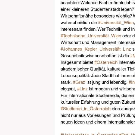
beachten: Welches Fach möchte ich st
einer kleineren Studentenstadt leben? 
Wirtschaftsnähe besonders wichtig? We
wahrscheinlich die 
#Universität_Wien
interessant finden. Wer Technik und I
#Technische_Universität_Wien
 oder d
Wirtschaft und Management interessier
#Johannes_Kepler_Universität_Linz
 
Gesundheitswissenschaften ist die 
#M
Insgesamt bietet 
#Österreich
 interna
akademischer Qualität, kultureller Ti
Lebensqualität. Jede Stadt hat ihren e
stark, 
#Graz
 ist jung und lebendig, 
#I
elegant, 
#Linz
 ist modern und wirtsch
Für internationale Studierende, die e
kultureller Erfahrung und guten Zukun
#Studieren_in_Österreich
 eine ausgez
nicht nur aus Vorlesungen und Prüfu
neuen Ideen und einem internationalen 