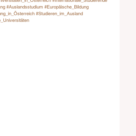
iversitäten_in_Österreich
#Internationale_Studierende
ung
#Auslandsstudium
#Europäische_Bildung
ung_in_Österreich
#Studieren_im_Ausland
_Universitäten