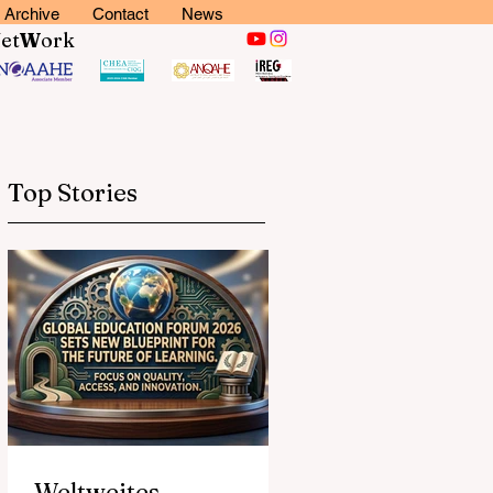
Archive
Contact
News
N
et
W
ork
Top Stories
Weltweites