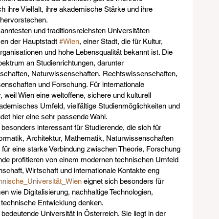
h ihre Vielfalt, ihre akademische Stärke und ihre 
 hervorstechen.
kanntesten und traditionsreichsten Universitäten 
zen der Hauptstadt 
#Wien
, einer Stadt, die für Kultur, 
rganisationen und hohe Lebensqualität bekannt ist. Die 
 Spektrum an Studienrichtungen, darunter 
schaften, Naturwissenschaften, Rechtswissenschaften, 
enschaften und Forschung. Für internationale 
, weil Wien eine weltoffene, sichere und kulturell 
kademisches Umfeld, vielfältige Studienmöglichkeiten und 
ndet hier eine sehr passende Wahl.
t besonders interessant für Studierende, die sich für 
ormatik, Architektur, Mathematik, Naturwissenschaften 
ht für eine starke Verbindung zwischen Theorie, Forschung 
nde profitieren von einem modernen technischen Umfeld 
schaft, Wirtschaft und internationale Kontakte eng 
hnische_Universität_Wien
 eignet sich besonders für 
 wie Digitalisierung, nachhaltige Technologien, 
r technische Entwicklung denken.
e bedeutende Universität in Österreich. Sie liegt in der 