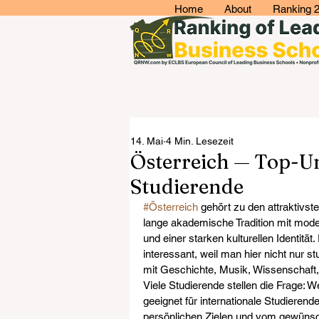
Home
About
Ranking 
14. Mai
4 Min. Lesezeit
Österreich — Top-Un
Studierende
#Österreich
 gehört zu den attraktivst
lange akademische Tradition mit mode
und einer starken kulturellen Identität
interessant, weil man hier nicht nur s
mit Geschichte, Musik, Wissenschaft,
Viele Studierende stellen die Frage: W
geeignet für internationale Studieren
persönlichen Zielen und vom gewünsc