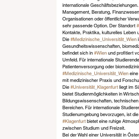
internationale Geschäftsbeziehungen. F
Management, Beratung, Finanzwesen, 
Organisationen oder öffentlicher Verwal
sehr passende Option. Der Standort 
Kontakte, Praktika, kulturelles Leben
Die 
#Medizinische_Universität_Wien
 
Gesundheitswissenschaften, biomedizi
befindet sich in 
#Wien
 und profitiert
Umfeld. Für internationale Studierende
Patientenversorgung oder biomedizinis
#Medizinische_Universität_Wien
 ein
mit medizinischer Praxis und Forschu
Die 
#Universität_Klagenfurt
 liegt im 
bietet Studienmöglichkeiten in Wirtsc
Bildungswissenschaften, technischen W
Bereichen. Für internationale Studiere
Studienumgebung bevorzugen, ist die
#Klagenfurt
 bietet eine ruhige Atmos
zwischen Studium und Freizeit.
Bei der Wahl einer Universität in Öste