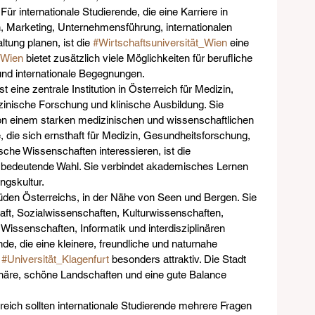
ür internationale Studierende, die eine Karriere in 
Marketing, Unternehmensführung, internationalen 
tung planen, ist die 
#Wirtschaftsuniversität_Wien
 eine 
#Wien
 bietet zusätzlich viele Möglichkeiten für berufliche 
 und internationale Begegnungen.
ist eine zentrale Institution in Österreich für Medizin, 
nische Forschung und klinische Ausbildung. Sie 
 von einem starken medizinischen und wissenschaftlichen 
, die sich ernsthaft für Medizin, Gesundheitsforschung, 
che Wissenschaften interessieren, ist die 
e bedeutende Wahl. Sie verbindet akademisches Lernen 
ngskultur.
Süden Österreichs, in der Nähe von Seen und Bergen. Sie 
haft, Sozialwissenschaften, Kulturwissenschaften, 
issenschaften, Informatik und interdisziplinären 
nde, die eine kleinere, freundliche und naturnahe 
 
#Universität_Klagenfurt
 besonders attraktiv. Die Stadt 
phäre, schöne Landschaften und eine gute Balance 
rreich sollten internationale Studierende mehrere Fragen 