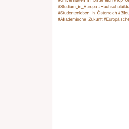
#Universitäten_in_Österreich
#Top_Un
#Studium_in_Europa
#Hochschulbild
#Studentenleben_in_Österreich
#Bild
#Akademische_Zukunft
#Europäische