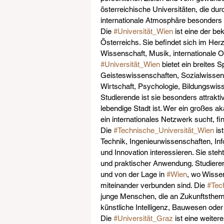
österreichische Universitäten, die durc
internationale Atmosphäre besonders
Die 
#Universität_Wien
 ist eine der be
Österreichs. Sie befindet sich im Her
Wissenschaft, Musik, internationale O
#Universität_Wien
 bietet ein breites
Geisteswissenschaften, Sozialwissen
Wirtschaft, Psychologie, Bildungswiss
Studierende ist sie besonders attraktiv
lebendige Stadt ist. Wer ein großes a
ein internationales Netzwerk sucht, fi
Die 
#Technische_Universität_Wien
 is
Technik, Ingenieurwissenschaften, Inf
und Innovation interessieren. Sie ste
und praktischer Anwendung. Studiere
und von der Lage in 
#Wien
, wo Wissen
miteinander verbunden sind. Die 
#Tec
junge Menschen, die an Zukunftsthemen
künstliche Intelligenz, Bauwesen ode
Die 
#Universität_Graz
 ist eine weiter