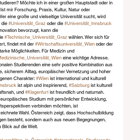
udieren? Möchte ich in einer großen Hauptstadt oder in 
Ist mir Forschung, Praxis, Kultur, Natur oder 
r eine große und vielseitige Universität sucht, wird 
, die 
#Universität_Graz
 oder die 
#Universität_Innsbruck
nnovation bevorzugt, kann die 
ie 
#Technische_Universität_Graz
 wählen. Wer sich für 
t, findet mit der 
#Wirtschaftsuniversität_Wien
 oder der 
starke Möglichkeiten. Für Medizin und 
edizinische_Universität_Wien
 eine wichtige Adresse.
tionalen Studierenden eine sehr positive Kombination aus 
efe, sicherem Alltag, europäischer Vernetzung und hoher 
igenen Charakter: 
#Wien
 ist international und kulturell 
nnsbruck
 ist alpin und inspirierend, 
#Salzburg
 ist kulturell 
aftsnah, und 
#Klagenfurt
 ist freundlich und naturnah.
in europäisches Studium mit persönlicher Entwicklung, 
ftsperspektiven verbinden möchten, ist 
eichnete Wahl. Österreich zeigt, dass Hochschulbildung 
ngen besteht, sondern auch aus neuen Begegnungen, 
Blick auf die Welt.